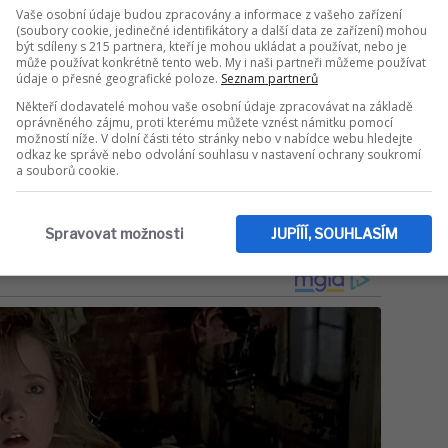
načnou mediální pozornost, a to nejen kvůli
Vaše osobní údaje budou zpracovány a informace z vašeho zařízení
(soubory cookie, jedinečné identifikátory a další data ze zařízení) mohou
entních osobností hudebního průmyslu, ale
být sdíleny s 215 partnera, kteří je mohou ukládat a používat, nebo je
ajícím se spravedlnosti a vlivu médií na
může používat konkrétně tento web. My i naši partneři můžeme používat
údaje o přesné geografické poloze.
Seznam partnerů
po ukončení této právní bitvy, se pár může
obním a profesním závazkům.
Někteří dodavatelé mohou vaše osobní údaje zpracovávat na základě
oprávněného zájmu, proti kterému můžete vznést námitku pomocí
možností níže. V dolní části této stránky nebo v nabídce webu hledejte
odkaz ke správě nebo odvolání souhlasu v nastavení ochrany soukromí
Sdílet na WhatsApp
a souborů cookie.
IT DO DISKUZE (0 PŘÍSPĚVKŮ)
Spravovat možnosti
JUPÍÍÍ, SOUHLASÍM