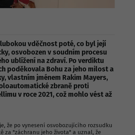
lubokou vděčnost poté, co byl její
cky, osvobozen v soudním procesu
ho ublížení na zdraví. Po verdiktu
ích poděkovala Bohu za jeho milost a
ky, vlastním jménem Rakim Mayers,
 poloautomatické zbraně proti
llimu v roce 2021, což mohlo vést až
e, že po vynesení osvobozujícího rozsudku
 za "záchranu jeho života" a uznal, že