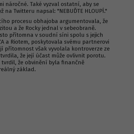
mi náročné. Také vyzval ostatní, aby se
dyž na Twitteru napsal: "NEBUĎTE HLOUPÍ."
ícího procesu obhajoba argumentovala, že
zitou a že Rocky jednal v sebeobraně.
sto přítomna v soudní síni spolu s jejich
A a Riotem, poskytovala svému partnerovi
jí přítomnost však vyvolala kontroverze ze
tvrdila, že její účast může ovlivnit porotu.
tvrdil, že obvinění byla finančně
eálný základ.