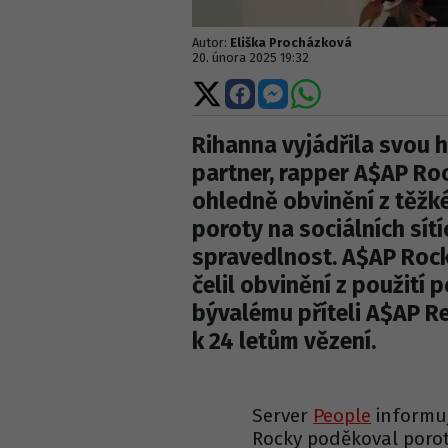
Autor:
Eliška Procházková
20. února 2025 19:32
Sdílet
Sdílet
Sdílet
Sdílet
na
na
na
na
X
Facebooku
Messengeru
WhatsApp
Rihanna vyjádřila svou h
partner, rapper A$AP Ro
ohledně obvinění z těžké
poroty na sociálních sít
spravedlnost. A$AP Roc
čelil obvinění z použití
bývalému příteli A$AP Re
k 24 letům vězení.
Server
People
informuj
Rocky poděkoval porotě