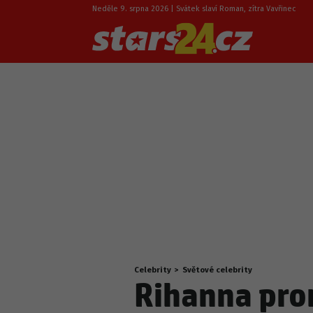
Neděle 9. srpna 2026 | Svátek slaví Roman, zítra Vavřinec
Celebrity
>
Světové celebrity
Nacházíte
Rihanna pro
se
zde: