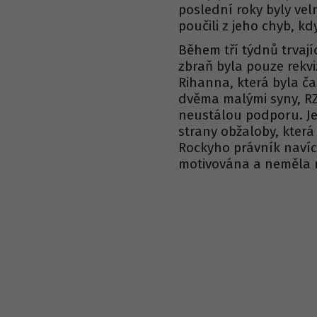
poslední roky byly vel
poučili z jeho chyb, k
Během tří týdnů trvaj
zbraň byla pouze rekvi
Rihanna, která byla ča
dvěma malými syny, RZ
neustálou podporu. Je
strany obžaloby, která 
Rockyho právník navíc 
motivována a neměla r