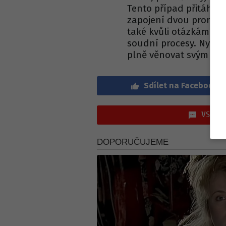
Tento případ přitáhl z
zapojení dvou promin
také kvůli otázkám týk
soudní procesy. Nyní, 
plně věnovat svým os
Sdílet na Facebook
VSTOUP