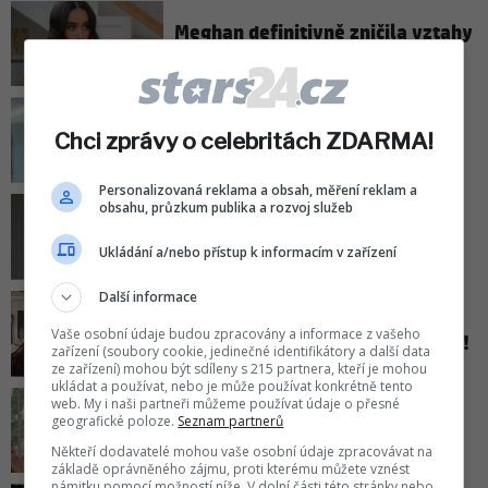
Meghan definitivně zničila vztahy
s královnou Kamilou!
Bratr Angeliny Jolie vystoupil s
Chci zprávy o celebritách ZDARMA!
překvapivým přiznáním!
Personalizovaná reklama a obsah, měření reklam a
obsahu, průzkum publika a rozvoj služeb
Zendaya a Tom Holland
uspořádali soukromou oslavu
Ukládání a/nebo přístup k informacím v zařízení
svatby. Za půl milionu dolarů!
Další informace
Manželka Bruce Willise otevřeně
Vaše osobní údaje budou zpracovány a informace z vašeho
promluvila o svých pocitech viny!
zařízení (soubory cookie, jedinečné identifikátory a další data
ze zařízení) mohou být sdíleny s 215 partnera, kteří je mohou
ukládat a používat, nebo je může používat konkrétně tento
web. My i naši partneři můžeme používat údaje o přesné
Překvapivé přiznání Whoopi
geografické poloze.
Seznam partnerů
Goldbergové: Do nejslavnějších
rolí ji původně vůbec nechtěli!
Někteří dodavatelé mohou vaše osobní údaje zpracovávat na
základě oprávněného zájmu, proti kterému můžete vznést
námitku pomocí možností níže. V dolní části této stránky nebo