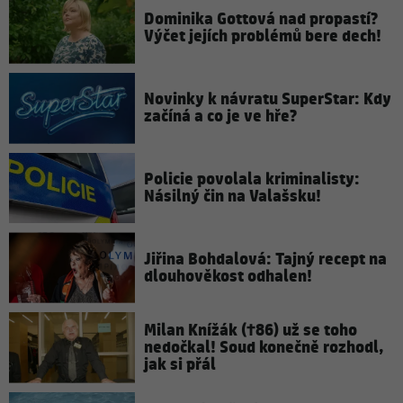
Dominika Gottová nad propastí?
Výčet jejích problémů bere dech!
Novinky k návratu SuperStar: Kdy
začíná a co je ve hře?
Policie povolala kriminalisty:
Násilný čin na Valašsku!
Jiřina Bohdalová: Tajný recept na
dlouhověkost odhalen!
Milan Knížák (†86) už se toho
nedočkal! Soud konečně rozhodl,
jak si přál