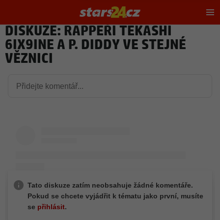
Hl
m
DISKUZE: RAPPEŘI TEKASHI
6IX9INE A P. DIDDY VE STEJNÉ
VĚZNICI