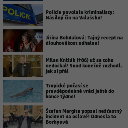
Policie povolala kriminalisty:
Násilný čin na Valašsku!
Jiřina Bohdalová: Tajný recept na
dlouhověkost odhalen!
Milan Knížák (†86) už se toho
nedočkal! Soud konečně rozhodl,
jak si přál
Tropické počasí se
pravděpodobně vrátí ještě do
konce týdne!
Štefan Margita popsal nešťastný
incident na oslavě! Odnesla to
Borhyová