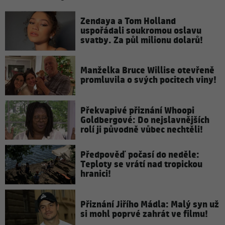
Zendaya a Tom Holland
uspořádali soukromou oslavu
svatby. Za půl milionu dolarů!
Manželka Bruce Willise otevřeně
promluvila o svých pocitech viny!
Překvapivé přiznání Whoopi
Goldbergové: Do nejslavnějších
rolí ji původně vůbec nechtěli!
Předpověď počasí do neděle:
Teploty se vrátí nad tropickou
hranici!
Přiznání Jiřího Mádla: Malý syn už
si mohl poprvé zahrát ve filmu!