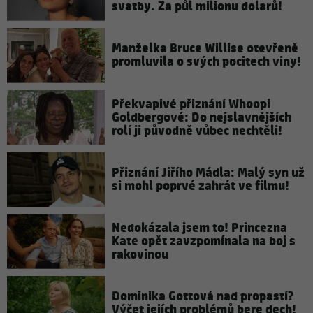
svatby. Za půl milionu dolarů!
Manželka Bruce Willise otevřeně
promluvila o svých pocitech viny!
Překvapivé přiznání Whoopi
Goldbergové: Do nejslavnějších
rolí ji původně vůbec nechtěli!
Přiznání Jiřího Mádla: Malý syn už
si mohl poprvé zahrát ve filmu!
Nedokázala jsem to! Princezna
Kate opět zavzpomínala na boj s
rakovinou
Dominika Gottová nad propastí?
Výčet jejích problémů bere dech!