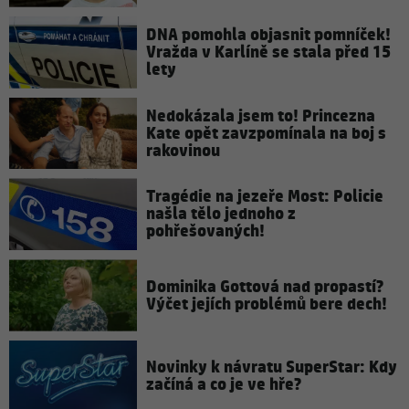
DNA pomohla objasnit pomníček!
Vražda v Karlíně se stala před 15
lety
Nedokázala jsem to! Princezna
Kate opět zavzpomínala na boj s
rakovinou
Tragédie na jezeře Most: Policie
našla tělo jednoho z
pohřešovaných!
Dominika Gottová nad propastí?
Výčet jejích problémů bere dech!
Novinky k návratu SuperStar: Kdy
začíná a co je ve hře?