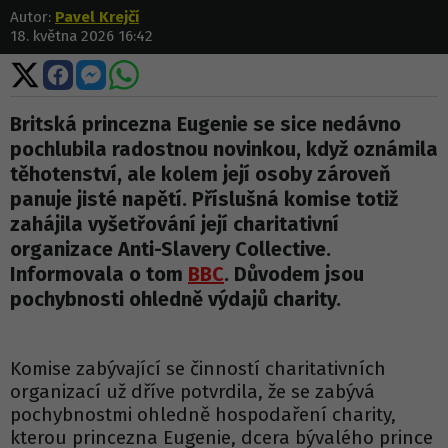
Autor:
Pavel Krejčí
18. května 2026 16:42
Sdílet
Sdílet
Sdílet
Sdílet
na
na
na
na
X
Facebooku
Messengeru
WhatsApp
Britská princezna Eugenie se sice nedávno
pochlubila radostnou novinkou, když oznámila
těhotenství, ale kolem její osoby zároveň
panuje jisté napětí. Příslušná komise totiž
zahájila vyšetřování její charitativní
organizace Anti-Slavery Collective.
Informovala o tom
BBC
. Důvodem jsou
pochybnosti ohledně výdajů charity.
Komise zabývající se činností charitativních
organizací už dříve potvrdila, že se zabývá
pochybnostmi ohledně hospodaření charity,
kterou princezna Eugenie, dcera bývalého prince