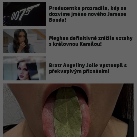
Producentka prozradila, kdy se
dozvíme jméno nového Jamese
Bonda!
Meghan definitivně zničila vztahy
s královnou Kamilou!
Bratr Angeliny Jolie vystoupil s
překvapivým přiznáním!