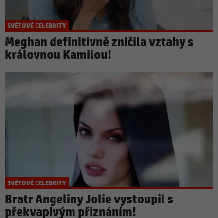
SVĚTOVÉ CELEBRITY
Meghan definitivně zničila vztahy s
královnou Kamilou!
SVĚTOVÉ CELEBRITY
Bratr Angeliny Jolie vystoupil s
překvapivým přiznáním!