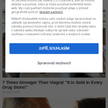
ze zařízení) mohou být sdíleny s 215 partnera, kteří je mohou
ukládat a používat, nebo je může používat konkrétně tento
web. My i naši partneři můžeme používat údaje o přesné
geografické poloze.
Seznam partnerů
Někteří dodavatelé mohou vaše osobní údaje zpracovávat na
základě oprávněného zájmu, proti kterému můžete vznést
námitku pomocí možností níže. V dolní části této stránky nebo
v nabídce webu hledejte odkaz ke správě nebo odvolání
souhlasu v nastavení ochrany soukromí a souborů cookie.
JUPÍÍÍ, SOUHLASÍM
Spravovat možnosti