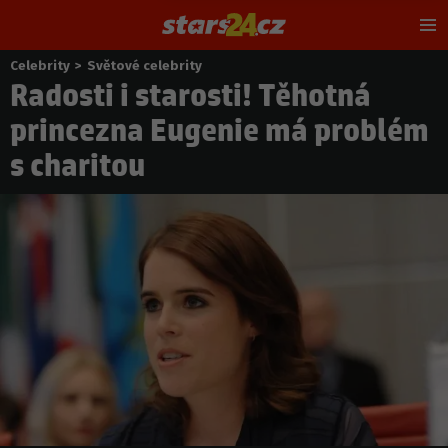
Hl
m
Celebrity
>
Světové celebrity
Nacházíte
Radosti i starosti! Těhotná
se
zde:
princezna Eugenie má problém
s charitou