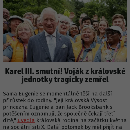
Karel III. smutní! Voják z královské
jednotky tragicky zemřel
Sama Eugenie se momentálně těší na další
přírůstek do rodiny. "Její královská Výsost
princezna Eugenie a pan Jack Brooksbank s
potěšením oznamují, že společně čekají třetí
dítě,"
uvedla
královská rodina na začátku května
na sociální síti X. Další potomek by měl přijít na