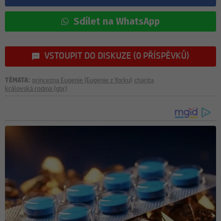
Sdílet na WhatsApp
VSTOUPIT DO DISKUZE (0 PŘÍSPĚVKŮ)
TÉMATA:
princezna Eugenie (Eugenie z Yorku)
charita
královská rodina (gbr)