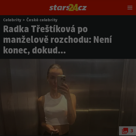
Hl
m
Celebrity
>
České celebrity
Nacházíte
Radka Třeštíková po
se
zde:
manželově rozchodu: Není
konec, dokud...
3