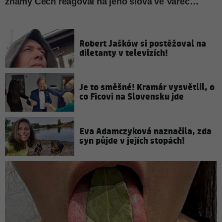
Robert Jašków si postěžoval na
diletanty v televizích!
Je to směšné! Kramár vysvětlil, o
co Ficovi na Slovensku jde
Eva Adamczyková naznačila, zda
syn půjde v jejích stopách!