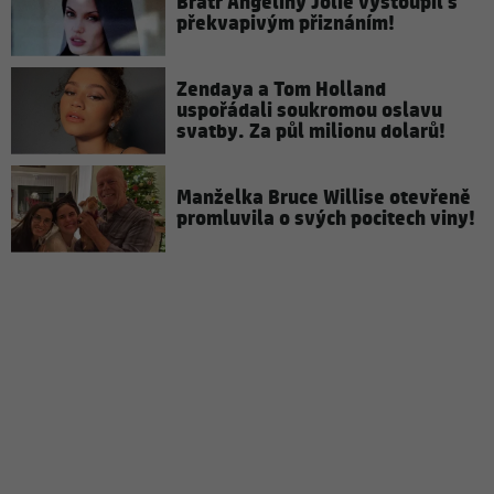
Bratr Angeliny Jolie vystoupil s
překvapivým přiznáním!
Zendaya a Tom Holland
uspořádali soukromou oslavu
svatby. Za půl milionu dolarů!
Manželka Bruce Willise otevřeně
promluvila o svých pocitech viny!