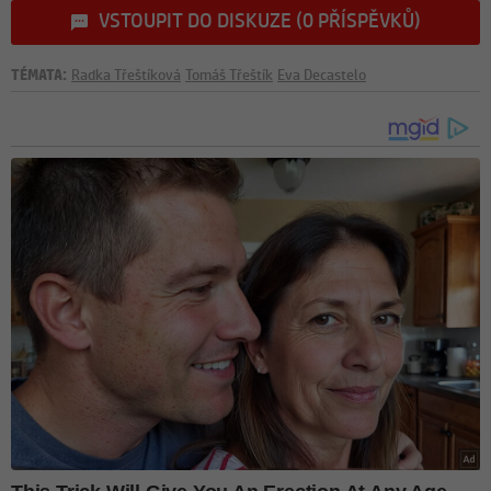
VSTOUPIT DO DISKUZE (0 PŘÍSPĚVKŮ)
TÉMATA:
Radka Třeštíková
Tomáš Třeštík
Eva Decastelo