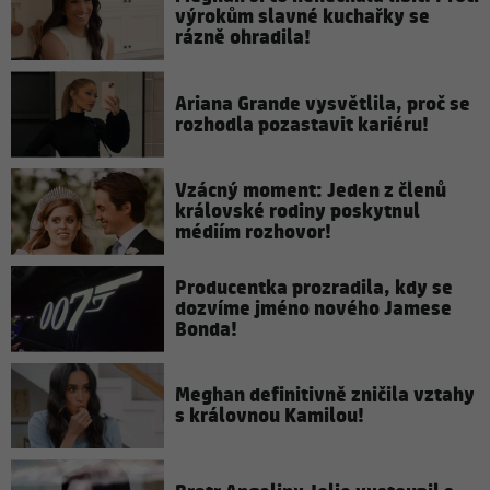
výrokům slavné kuchařky se
rázně ohradila!
Ariana Grande vysvětlila, proč se
rozhodla pozastavit kariéru!
Vzácný moment: Jeden z členů
královské rodiny poskytnul
médiím rozhovor!
Producentka prozradila, kdy se
dozvíme jméno nového Jamese
Bonda!
Meghan definitivně zničila vztahy
s královnou Kamilou!