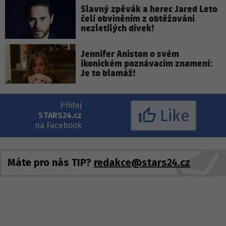
Slavný zpěvák a herec Jared Leto
čelí obviněním z obtěžování
nezletilých dívek!
Jennifer Aniston o svém
ikonickém poznávacím znamení:
Je to blamáž!
Přidej
Like
STARS24.cz
na Facebook
Máte pro nás TIP?
redakce@stars24.cz