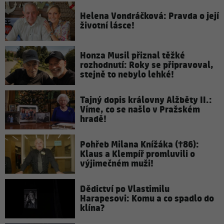
Helena Vondráčková: Pravda o její
životní lásce!
Honza Musil přiznal těžké
rozhodnutí: Roky se připravoval,
stejně to nebylo lehké!
Tajný dopis královny Alžběty II.:
Víme, co se našlo v Pražském
hradě!
Pohřeb Milana Knížáka (†86):
Klaus a Klempíř promluvili o
výjimečném muži!
Dědictví po Vlastimilu
Harapesovi: Komu a co spadlo do
klína?