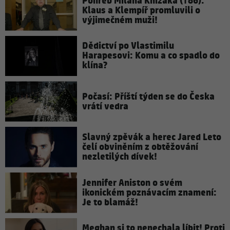
Pohřeb Milana Knížáka (†86):
Klaus a Klempíř promluvili o
výjimečném muži!
Dědictví po Vlastimilu
Harapesovi: Komu a co spadlo do
klína?
Počasí: Příští týden se do Česka
vrátí vedra
Slavný zpěvák a herec Jared Leto
čelí obviněním z obtěžování
nezletilých dívek!
Jennifer Aniston o svém
ikonickém poznávacím znamení:
Je to blamáž!
Meghan si to nenechala líbit! Proti