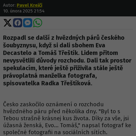
Autor:
Pavel Krejčí
10. února 2025 21:54
Sdílet
Sdílet
Sdílet
Sdílet
na
na
na
na
X
Facebooku
Messengeru
WhatsApp
Rozpadl se další z hvězdných párů českého
šoubyznysu, když si dali sbohem Eva
Decastelo a Tomáš Třeštík. Lidem přitom
nevysvětlili důvody rozchodu. Dali tak prostor
spekulacím, které ještě přiživila stále ještě
právoplatná manželka fotografa,
spisovatelka Radka Třeštíková.
Česko zaskočilo oznámení o rozchodu
hvězdného páru před několika dny. "Byl to s
Tebou strašně krásnej kus života. Díky za vše, jsi
úžasná ženská, Evo... Tomáš," napsal fotograf ke
společné fotografii na sociálních sítích.