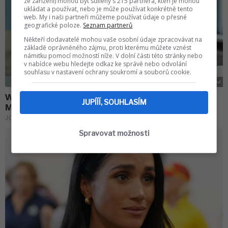
ze zařízení) mohou být sdíleny s 215 partnera, kteří je mohou
ukládat a používat, nebo je může používat konkrétně tento
web. My i naši partneři můžeme používat údaje o přesné
geografické poloze.
Seznam partnerů
Někteří dodavatelé mohou vaše osobní údaje zpracovávat na
základě oprávněného zájmu, proti kterému můžete vznést
námitku pomocí možností níže. V dolní části této stránky nebo
v nabídce webu hledejte odkaz ke správě nebo odvolání
souhlasu v nastavení ochrany soukromí a souborů cookie.
JUPÍÍÍ, SOUHLASÍM
Spravovat možnosti