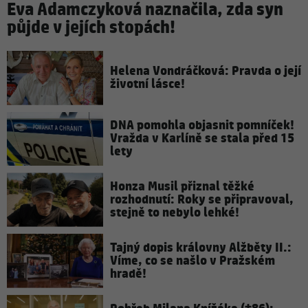
Eva Adamczyková naznačila, zda syn
půjde v jejích stopách!
Helena Vondráčková: Pravda o její
životní lásce!
DNA pomohla objasnit pomníček!
Vražda v Karlíně se stala před 15
lety
Honza Musil přiznal těžké
rozhodnutí: Roky se připravoval,
stejně to nebylo lehké!
Tajný dopis královny Alžběty II.:
Víme, co se našlo v Pražském
hradě!