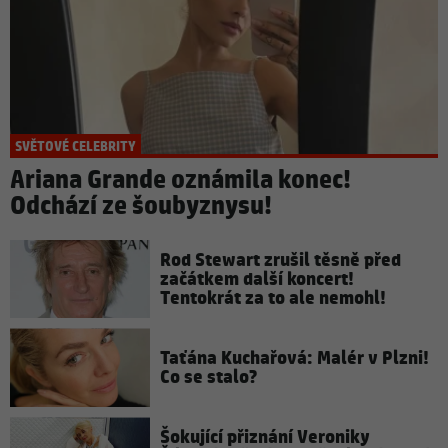
SVĚTOVÉ CELEBRITY
Ariana Grande oznámila konec!
Odchází ze šoubyznysu!
Rod Stewart zrušil těsně před
začátkem další koncert!
Tentokrát za to ale nemohl!
Taťána Kuchařová: Malér v Plzni!
Co se stalo?
Šokující přiznání Veroniky