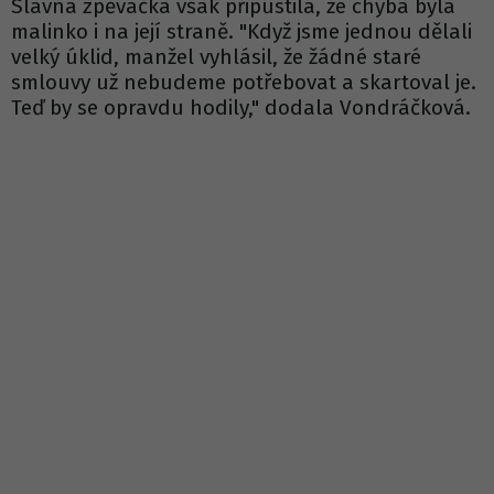
Slavná zpěvačka však připustila, že chyba byla
malinko i na její straně. "Když jsme jednou dělali
velký úklid, manžel vyhlásil, že žádné staré
smlouvy už nebudeme potřebovat a skartoval je.
Teď by se opravdu hodily," dodala Vondráčková.