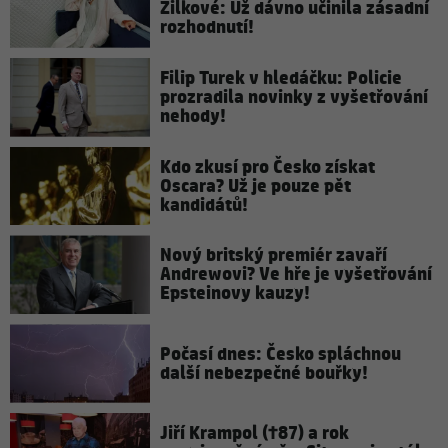
Žilkové: Už dávno učinila zásadní
rozhodnutí!
Filip Turek v hledáčku: Policie
prozradila novinky z vyšetřování
nehody!
Kdo zkusí pro Česko získat
Oscara? Už je pouze pět
kandidátů!
Nový britský premiér zavaří
Andrewovi? Ve hře je vyšetřování
Epsteinovy kauzy!
Počasí dnes: Česko spláchnou
další nebezpečné bouřky!
Jiří Krampol (†87) a rok