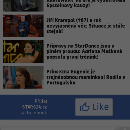
Andrewovi? Ve hře je vyšetřování
Epsteinovy kauzy!
Jiří Krampol (†87) a rok
nevyjasněná věc: Situace je stále
stejná!
Přípravy na StarDance jsou v
plném proudu: Adriana Mašková
popsala první trénink!
Princezna Eugenie je
trojnásobnou maminkou! Rodila v
Portugalsku
Přidej
Like
STARS24.cz
na Facebook