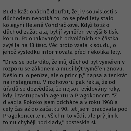
Bude každopádně doufat, že ji v souvislosti s
důchodem nepotká to, co se před lety stalo
kolegyni Heleně Vondráčkové. Když totiž o
důchod zažádala, byl jí vyměřen ve výši 8 tisíc
korun. Po opakovaných odvoláních se částka
zvýšila na 13 tisíc. Věc proto vzala k soudu, o
jehož výsledku informovala před několika lety.
"Dnes se potvrdilo, že můj důchod byl vyměřen v
rozporu se zákonem a musí být vyměřen znovu.
Nešlo mi o peníze, ale o princip," napsala tenkrát
na instagramu. V rozhovoru pak řekla, že od
úřadů se dozvěděla, že nejsou evidovány roky,
kdy ji zastupovala agentura Pragokoncert. "Z
divadla Rokoko jsem odcházela v roku 1968 a
celý čas až do začátku 90. let jsem pracovala pod
Pragokoncertem. Všichni to vědí, ale prý jim k
tomu chybějí podklady," posteskla si.