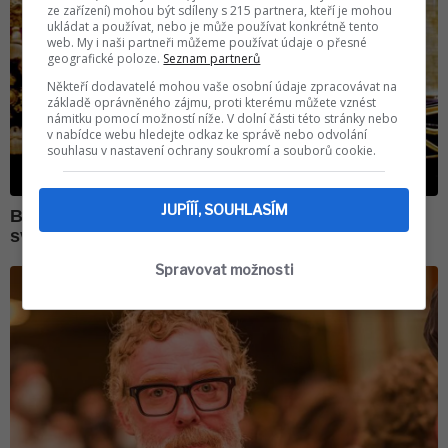
ze zařízení) mohou být sdíleny s 215 partnera, kteří je mohou
ukládat a používat, nebo je může používat konkrétně tento
web. My i naši partneři můžeme používat údaje o přesné
geografické poloze.
Seznam partnerů
Někteří dodavatelé mohou vaše osobní údaje zpracovávat na
základě oprávněného zájmu, proti kterému můžete vznést
námitku pomocí možností níže. V dolní části této stránky nebo
v nabídce webu hledejte odkaz ke správě nebo odvolání
souhlasu v nastavení ochrany soukromí a souborů cookie.
JUPÍÍÍ, SOUHLASÍM
Spravovat možnosti