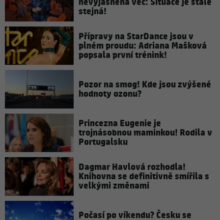
nevyjasněná věc: Situace je stále
stejná!
Přípravy na StarDance jsou v
plném proudu: Adriana Mašková
popsala první trénink!
Pozor na smog! Kde jsou zvýšené
hodnoty ozonu?
Princezna Eugenie je
trojnásobnou maminkou! Rodila v
Portugalsku
Dagmar Havlová rozhodla!
Knihovna se definitivně smířila s
velkými změnami
Počasí po víkendu? Česku se