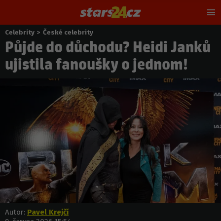
Hl
m
Celebrity
>
České celebrity
Nacházíte
Půjde do důchodu? Heidi Janků
se
zde:
ujistila fanoušky o jednom!
Autor:
Pavel Krejčí