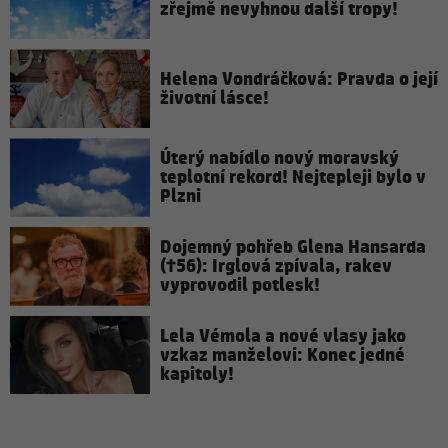
zřejmě nevyhnou další tropy!
Helena Vondráčková: Pravda o její
životní lásce!
Úterý nabídlo nový moravský
teplotní rekord! Nejtepleji bylo v
Plzni
Dojemný pohřeb Glena Hansarda
(†56): Irglová zpívala, rakev
vyprovodil potlesk!
Lela Vémola a nové vlasy jako
vzkaz manželovi: Konec jedné
kapitoly!