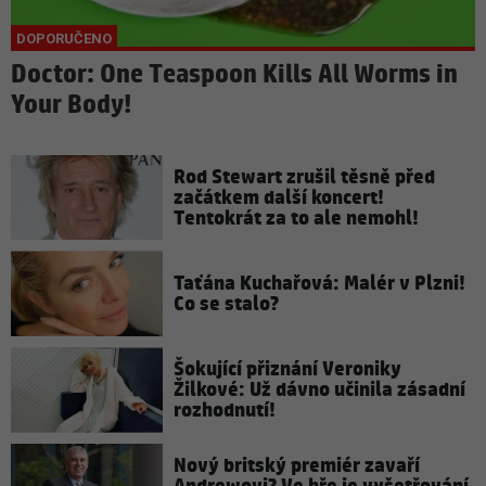
Doctor: One Teaspoon Kills All Worms in
Your Body!
Rod Stewart zrušil těsně před
začátkem další koncert!
Tentokrát za to ale nemohl!
Taťána Kuchařová: Malér v Plzni!
Co se stalo?
Šokující přiznání Veroniky
Žilkové: Už dávno učinila zásadní
rozhodnutí!
Nový britský premiér zavaří