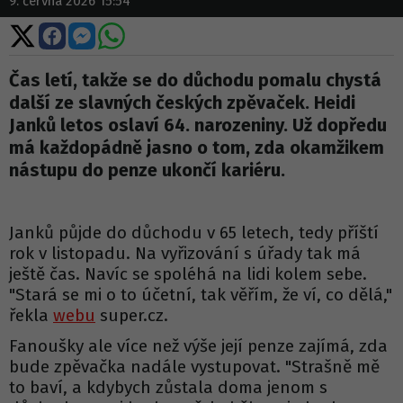
9. června 2026 15:54
Sdílet
Sdílet
Sdílet
Sdílet
na
na
na
na
X
Facebooku
Messengeru
WhatsApp
Čas letí, takže se do důchodu pomalu chystá
další ze slavných českých zpěvaček. Heidi
Janků letos oslaví 64. narozeniny. Už dopředu
má každopádně jasno o tom, zda okamžikem
nástupu do penze ukončí kariéru.
Janků půjde do důchodu v 65 letech, tedy příští
rok v listopadu. Na vyřizování s úřady tak má
ještě čas. Navíc se spoléhá na lidi kolem sebe.
"Stará se mi o to účetní, tak věřím, že ví, co dělá,"
řekla
webu
super.cz.
Fanoušky ale více než výše její penze zajímá, zda
bude zpěvačka nadále vystupovat. "Strašně mě
to baví, a kdybych zůstala doma jenom s