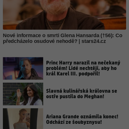
Princ Harry narazil na nečekaný
problém! Lidé nechtějí, aby ho
král Karel III. podpořil!
Slavná kulinářská královna se
ostře pustila do Meghan!
Ariana Grande oznámila konec!
Odchází ze šoubyznysu!