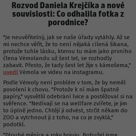
Rozvod Daniela Krejčíka a nové
souvislosti: Co odhalila fotka z
porodnice?
"Je neuvěřitelný, jak se naše úřady vytáhly. Až se
mi nechce věřit, že to není nějaká cílená šikana,
protože tuhle lásku, kterou tu mám jako prvního
člena Vémolandu už šest let, se rozhodly
zabavit. Přesto, že tady šest let žije s kámošema,"
uvedl
Vémola ve videu na instagramu.
Podle Vémoly není problém v tom, že by neměl
povolení k chovu. "Protože k ní mám špatně
papíry," vysvětlil odebrání lvice a postěžoval si na
svěřence. "Nedívají se na wellfare zvířete, je jim
to úplně jedno. Chtějí ji odvést, strčit někam do
ZOO a vytrhnout ji z toho, na co je zvyklá,"
podotkl.
"Dlouhé měsíce a roky bojuju. Bohužel jsme