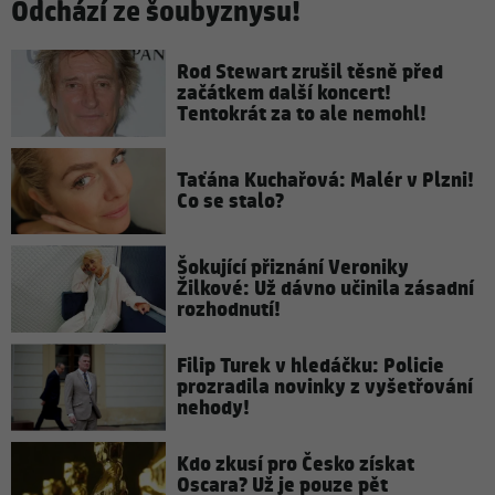
Odchází ze šoubyznysu!
Rod Stewart zrušil těsně před
začátkem další koncert!
Tentokrát za to ale nemohl!
Taťána Kuchařová: Malér v Plzni!
Co se stalo?
Šokující přiznání Veroniky
Žilkové: Už dávno učinila zásadní
rozhodnutí!
Filip Turek v hledáčku: Policie
prozradila novinky z vyšetřování
nehody!
Kdo zkusí pro Česko získat
Oscara? Už je pouze pět