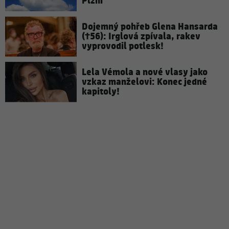
Plzni
Dojemný pohřeb Glena Hansarda
(†56): Irglová zpívala, rakev
vyprovodil potlesk!
Lela Vémola a nové vlasy jako
vzkaz manželovi: Konec jedné
kapitoly!