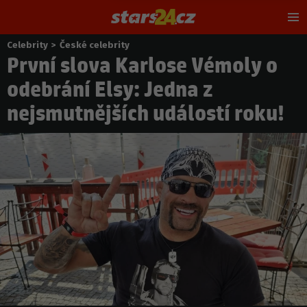
Hl
m
Celebrity
>
České celebrity
Nacházíte
První slova Karlose Vémoly o
se
zde:
odebrání Elsy: Jedna z
nejsmutnějších událostí roku!