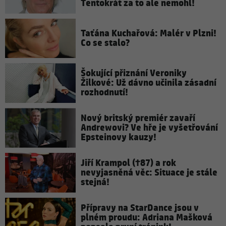
Tentokrát za to ale nemohl!
Taťána Kuchařová: Malér v Plzni!
Co se stalo?
Šokující přiznání Veroniky
Žilkové: Už dávno učinila zásadní
rozhodnutí!
Nový britský premiér zavaří
Andrewovi? Ve hře je vyšetřování
Epsteinovy kauzy!
Jiří Krampol (†87) a rok
nevyjasněná věc: Situace je stále
stejná!
Přípravy na StarDance jsou v
plném proudu: Adriana Mašková