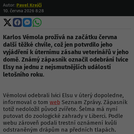
Autor:
Pavel Krejčí
10. června 2026 8:28
Sdílet
Sdílet
Sdílet
Sdílet
na
na
na
na
X
Facebooku
Messengeru
WhatsApp
Karlos Vémola prožívá na začátku června
další těžké chvíle, což jen potvrdilo jeho
vyjádření k úternímu zásahu veterinářů v jeho
domě. Známý zápasník označil odebrání lvice
Elsy na jednu z nejsmutnějších událostí
letošního roku.
Vémolovi odebrali lvici Elsu v úterý dopoledne,
informoval o tom
web
Seznam Zprávy. Zápasník
totiž nedoložil původ zvířete. Šelma má nyní
putovat do zoologické zahrady v Liberci. Podle
webu zároveň podali trestní oznámení kvůli
odstraněným drápům na předních tlapách.