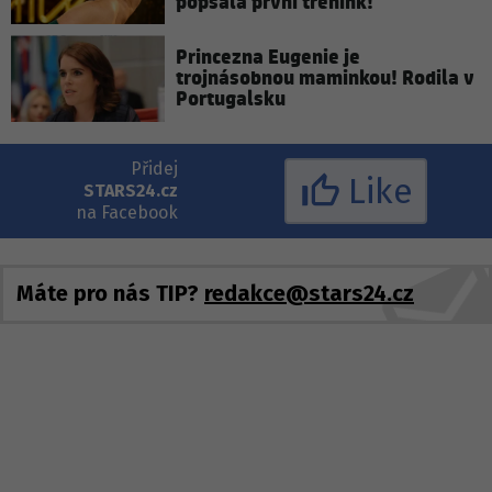
popsala první trénink!
Princezna Eugenie je
trojnásobnou maminkou! Rodila v
Portugalsku
Přidej
Like
STARS24.cz
na Facebook
Máte pro nás TIP?
redakce@stars24.cz