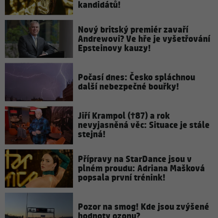
kandidátů!
Nový britský premiér zavaří
Andrewovi? Ve hře je vyšetřování
Epsteinovy kauzy!
Počasí dnes: Česko spláchnou
další nebezpečné bouřky!
Jiří Krampol (†87) a rok
nevyjasněná věc: Situace je stále
stejná!
Přípravy na StarDance jsou v
plném proudu: Adriana Mašková
popsala první trénink!
Pozor na smog! Kde jsou zvýšené
hodnoty ozonu?