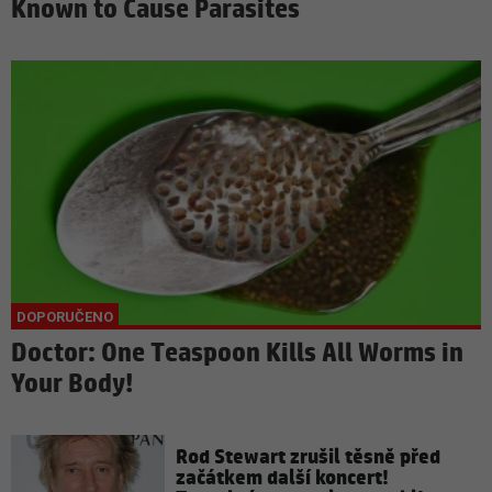
Known to Cause Parasites
Doctor: One Teaspoon Kills All Worms in
Your Body!
Rod Stewart zrušil těsně před
začátkem další koncert!