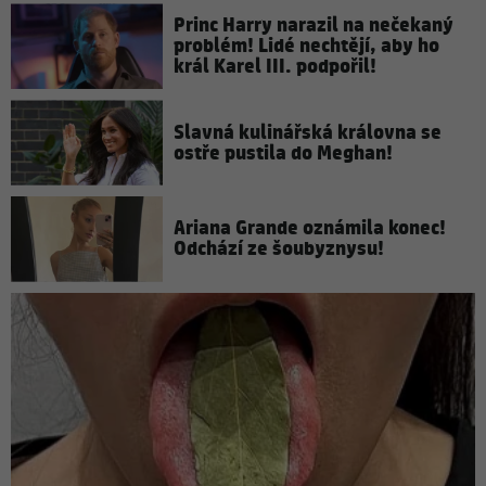
Princ Harry narazil na nečekaný
problém! Lidé nechtějí, aby ho
král Karel III. podpořil!
Slavná kulinářská královna se
ostře pustila do Meghan!
Ariana Grande oznámila konec!
Odchází ze šoubyznysu!