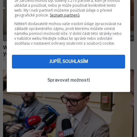
ze zařízení) mohou být sdíleny s 215 partnera, kteří je mohou
ukládat a používat, nebo je může používat konkrétně tento
web. My i naši partneři můžeme používat údaje o přesné
geografické poloze.
Seznam partnerů
Někteří dodavatelé mohou vaše osobní údaje zpracovávat na
základě oprávněného zájmu, proti kterému můžete vznést
námitku pomocí možností níže. V dolní části této stránky nebo
v nabídce webu hledejte odkaz ke správě nebo odvolání
souhlasu v nastavení ochrany soukromí a souborů cookie.
JUPÍÍÍ, SOUHLASÍM
Spravovat možnosti