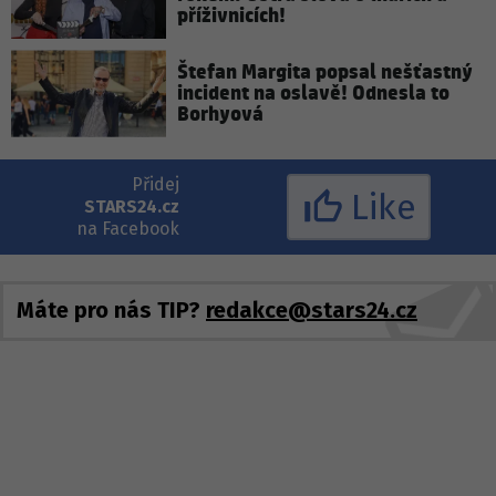
příživnicích!
Štefan Margita popsal nešťastný
incident na oslavě! Odnesla to
Borhyová
Přidej
Like
STARS24.cz
na Facebook
Máte pro nás TIP?
redakce@stars24.cz