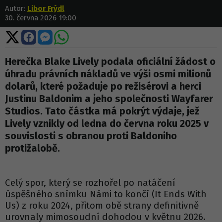
Autor:
Libor Frýdl
30. června 2026 19:00
Sdílet
Sdílet
Sdílet
Sdílet
na
na
na
na
X
Facebooku
Messengeru
WhatsApp
Herečka Blake Lively podala oficiální žádost o
úhradu právních nákladů ve výši osmi milionů
dolarů, které požaduje po režisérovi a herci
Justinu Baldonim a jeho společnosti Wayfarer
Studios. Tato částka má pokrýt výdaje, jež
Lively vznikly od ledna do června roku 2025 v
souvislosti s obranou proti Baldoniho
protižalobě.
Celý spor, který se rozhořel po natáčení
úspěšného snímku Námi to končí (It Ends With
Us) z roku 2024, přitom obě strany definitivně
urovnaly mimosoudní dohodou v květnu 2026.