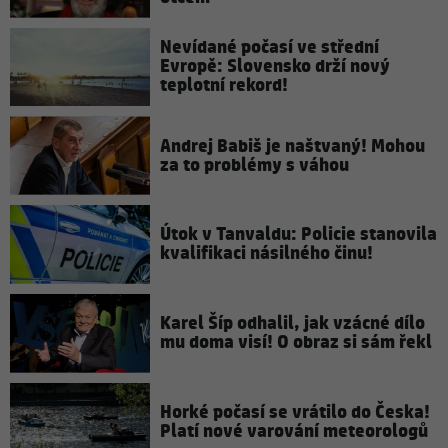
Nevídané počasí ve střední
Evropě: Slovensko drží nový
teplotní rekord!
Andrej Babiš je naštvaný! Mohou
za to problémy s váhou
Útok v Tanvaldu: Policie stanovila
kvalifikaci násilného činu!
Karel Šíp odhalil, jak vzácné dílo
mu doma visí! O obraz si sám řekl
Horké počasí se vrátilo do Česka!
Platí nové varování meteorologů