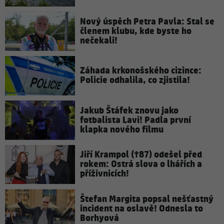
Nový úspěch Petra Pavla: Stal se
členem klubu, kde byste ho
nečekali!
Záhada krkonošského cizince:
Policie odhalila, co zjistila!
Jakub Štáfek znovu jako
fotbalista Lavi! Padla první
klapka nového filmu
Jiří Krampol (†87) odešel před
rokem: Ostrá slova o lhářích a
příživnicích!
Štefan Margita popsal nešťastný
incident na oslavě! Odnesla to
Borhyová