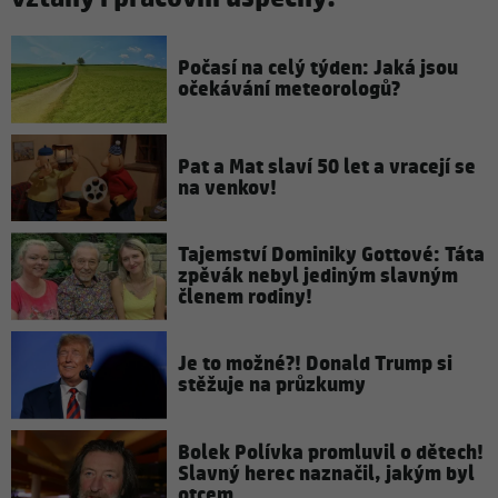
Počasí na celý týden: Jaká jsou
očekávání meteorologů?
Pat a Mat slaví 50 let a vracejí se
na venkov!
Tajemství Dominiky Gottové: Táta
zpěvák nebyl jediným slavným
členem rodiny!
Je to možné?! Donald Trump si
stěžuje na průzkumy
Bolek Polívka promluvil o dětech!
Slavný herec naznačil, jakým byl
otcem