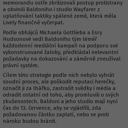
memorandu ostře zkritizovali postup protistrany
a obvinili Baldoniho i studio Wayfarer z
uplatňování taktiky spálené země, která měla
Lively finančně vyčerpat.
Podle obhájců Michaela Gottlieba a Esry
Hudsonové vedl Baldoniho tým téměř
každodenní mediální kampaň na podporu své
vykonstruované žaloby, předkládal irelevantní
požadavky na dokazování a záměrně zneužíval
právní systém.
Cílem této strategie podle nich nebylo vyhrát
soudní proces, ale poškodit reputaci herečky,
označit ji za lhářku, zastrašit svědky i média a
odradit ostatní od toho, aby promluvili o svých
zkušenostech. Baldoni a jeho studio mají nyní
čas do 13. července, aby se vyjádřili, zda
požadovanou částku zaplatí, nebo se proti
nároku budou bránit.