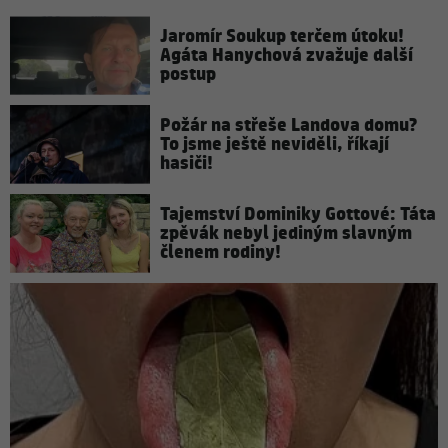
Jaromír Soukup terčem útoku!
Agáta Hanychová zvažuje další
postup
Požár na střeše Landova domu?
To jsme ještě neviděli, říkají
hasiči!
Tajemství Dominiky Gottové: Táta
zpěvák nebyl jediným slavným
členem rodiny!