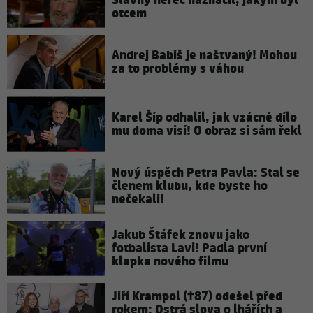
Slavný herec naznačil, jakým byl
otcem
Andrej Babiš je naštvaný! Mohou
za to problémy s váhou
Karel Šíp odhalil, jak vzácné dílo
mu doma visí! O obraz si sám řekl
Nový úspěch Petra Pavla: Stal se
členem klubu, kde byste ho
nečekali!
Jakub Štáfek znovu jako
fotbalista Lavi! Padla první
klapka nového filmu
Jiří Krampol (†87) odešel před
rokem: Ostrá slova o lhářích a