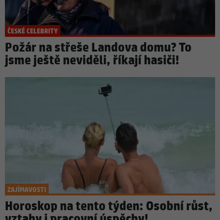
ČESKÉ CELEBRITY
Požár na střeše Landova domu? To
jsme ještě neviděli, říkají hasiči!
ZAJÍMAVOSTI
Horoskop na tento týden: Osobní růst,
vztahy i pracovní úspěchy!