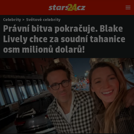
Hl
m
Celebrity
>
Světové celebrity
Nacházíte
Právní bitva pokračuje. Blake
se
zde:
Lively chce za soudní tahanice
osm milionů dolarů!