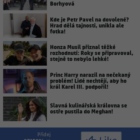
Borhyová
Kde je Petr Pavel na dovolené?
Hrad dělá tajnosti, unikla ale
fotka!
Honza Musil přiznal těžké
rozhodnutí: Roky se připravoval,
stejně to nebylo lehké!
Princ Harry narazil na nečekaný
problém! Lidé nechtějí, aby ho
král Karel III. podpořil!
Slavná kulinářská královna se
ostře pustila do Meghan!
Přidej