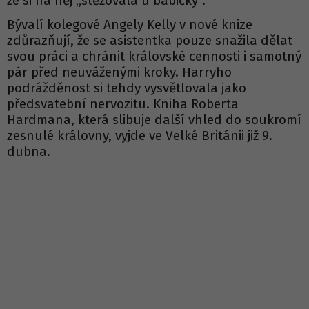
že si na něj „stěžovala u babičky“.
Bývalí kolegové Angely Kelly v nové knize
zdůrazňují, že se asistentka pouze snažila dělat
svou práci a chránit královské cennosti i samotný
pár před neuváženými kroky. Harryho
podrážděnost si tehdy vysvětlovala jako
předsvatební nervozitu. Kniha Roberta
Hardmana, která slibuje další vhled do soukromí
zesnulé královny, vyjde ve Velké Británii již 9.
dubna.