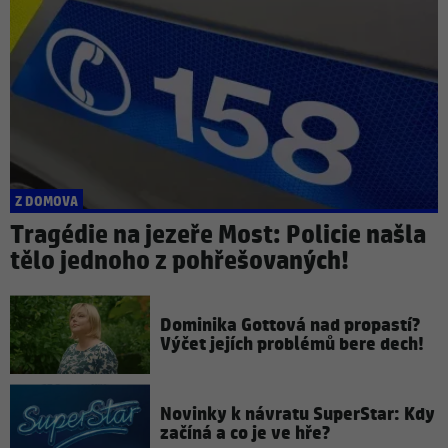
Z DOMOVA
Tragédie na jezeře Most: Policie našla
tělo jednoho z pohřešovaných!
Dominika Gottová nad propastí?
Výčet jejích problémů bere dech!
Novinky k návratu SuperStar: Kdy
začíná a co je ve hře?