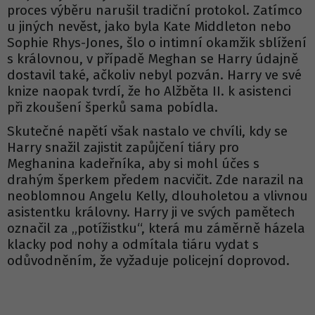
proces výběru narušil tradiční protokol. Zatímco
u jiných nevěst, jako byla Kate Middleton nebo
Sophie Rhys-Jones, šlo o intimní okamžik sblížení
s královnou, v případě Meghan se Harry údajně
dostavil také, ačkoliv nebyl pozván. Harry ve své
knize naopak tvrdí, že ho Alžběta II. k asistenci
při zkoušení šperků sama pobídla.
Skutečné napětí však nastalo ve chvíli, kdy se
Harry snažil zajistit zapůjčení tiáry pro
Meghanina kadeřníka, aby si mohl účes s
drahým šperkem předem nacvičit. Zde narazil na
neoblomnou Angelu Kelly, dlouholetou a vlivnou
asistentku královny. Harry ji ve svých pamětech
označil za „potížistku“, která mu záměrně házela
klacky pod nohy a odmítala tiáru vydat s
odůvodněním, že vyžaduje policejní doprovod.