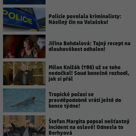
Policie povolala kriminalisty:
Násilný čin na Valašsku!
Jiřina Bohdalová: Tajný recept na
dlouhověkost odhalen!
Milan Knížák (†86) už se toho
nedočkal! Soud konečně rozhodl,
jak si přál
Tropické počasí se
pravděpodobně vrátí ještě do
konce týdne!
Štefan Margita popsal nešťastný
incident na oslavě! Odnesla to
Borhyová