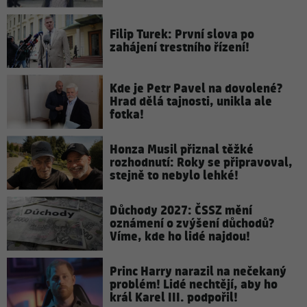
Filip Turek: První slova po
zahájení trestního řízení!
Kde je Petr Pavel na dovolené?
Hrad dělá tajnosti, unikla ale
fotka!
Honza Musil přiznal těžké
rozhodnutí: Roky se připravoval,
stejně to nebylo lehké!
Důchody 2027: ČSSZ mění
oznámení o zvýšení důchodů?
Víme, kde ho lidé najdou!
Princ Harry narazil na nečekaný
problém! Lidé nechtějí, aby ho
král Karel III. podpořil!