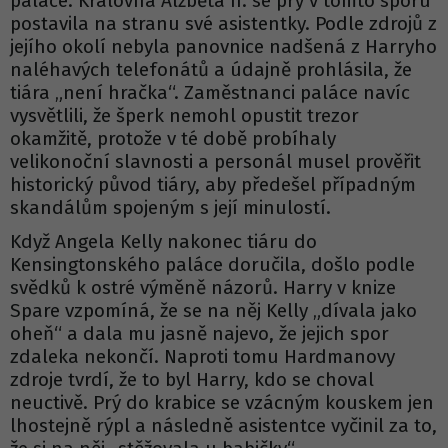
paláce. Královna Alžběta II. se prý v tomto sporu
postavila na stranu své asistentky. Podle zdrojů z
jejího okolí nebyla panovnice nadšená z Harryho
naléhavých telefonátů a údajně prohlásila, že
tiára „není hračka“. Zaměstnanci paláce navíc
vysvětlili, že šperk nemohl opustit trezor
okamžitě, protože v té době probíhaly
velikonoční slavnosti a personál musel prověřit
historický původ tiáry, aby předešel případným
skandálům spojeným s její minulostí.
Když Angela Kelly nakonec tiáru do
Kensingtonského paláce doručila, došlo podle
svědků k ostré výměně názorů. Harry v knize
Spare vzpomíná, že se na něj Kelly „dívala jako
oheň“ a dala mu jasně najevo, že jejich spor
zdaleka nekončí. Naproti tomu Hardmanovy
zdroje tvrdí, že to byl Harry, kdo se choval
neuctivě. Prý do krabice se vzácným kouskem jen
lhostejně rýpl a následně asistentce vyčinil za to,