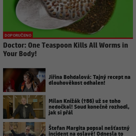
Doctor: One Teaspoon Kills All Worms in
Your Body!
Jiřina Bohdalová: Tajný recept na
dlouhověkost odhalen!
Milan Knížák (†86) už se toho
nedočkal! Soud konečně rozhodl,
jak si přál
Štefan Margita popsal nešťastný
incident na oslavě! Odnesla to