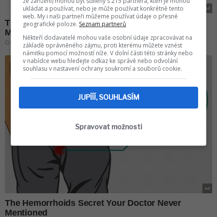
ze zařízení) mohou být sdíleny s 215 partnera, kteří je mohou
ukládat a používat, nebo je může používat konkrétně tento
web. My i naši partneři můžeme používat údaje o přesné
geografické poloze.
Seznam partnerů
Někteří dodavatelé mohou vaše osobní údaje zpracovávat na
základě oprávněného zájmu, proti kterému můžete vznést
námitku pomocí možností níže. V dolní části této stránky nebo
v nabídce webu hledejte odkaz ke správě nebo odvolání
souhlasu v nastavení ochrany soukromí a souborů cookie.
JUPÍÍÍ, SOUHLASÍM
Spravovat možnosti