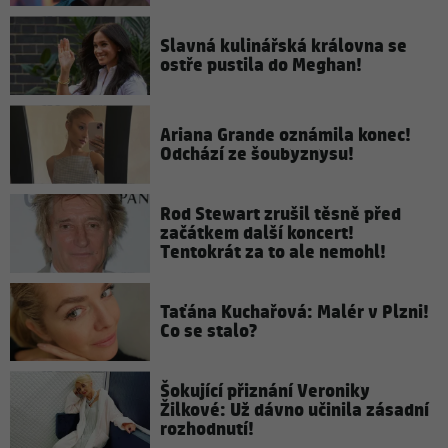
Slavná kulinářská královna se
ostře pustila do Meghan!
Ariana Grande oznámila konec!
Odchází ze šoubyznysu!
Rod Stewart zrušil těsně před
začátkem další koncert!
Tentokrát za to ale nemohl!
Taťána Kuchařová: Malér v Plzni!
Co se stalo?
Šokující přiznání Veroniky
Žilkové: Už dávno učinila zásadní
rozhodnutí!