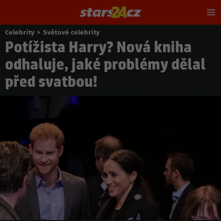
Hl
m
Celebrity
>
Světové celebrity
Nacházíte
Potížista Harry? Nová kniha
se
zde:
odhaluje, jaké problémy dělal
před svatbou!