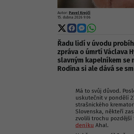
Autor:
Pavel Krejčí
15. dubna 2026 9:06
Sdílet
Sdílet
Sdílet
Sdílet
na
na
na
na
X
Facebooku
Messengeru
WhatsApp
Řadu lidí v úvodu probí
zpráva o úmrtí Václava H
slavným kapelníkem se m
Rodina si ale dává se s
Má to svůj důvod. Pos
uskutečnit v pondělí 2
strašnického krematoria
Slovenska, někteří zas
zvolili trochu pozdější
deníku
Aha!.