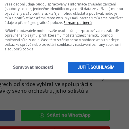
Vaše osobní údaje budou zpracovány a informace z vašeho zařízení
ČESKÉ CELEBRITY
(soubory cookie, jedinečné identifikátory a další data ze zařízení) mohou
udce reagují: Ornella a
být sdíleny s 215 partnera, kteří je mohou ukládat a používat, nebo je
může používat konkrétně tento web. My i naši partneři můžeme používat
ali po slovech Charlotte!
údaje o přesné geografické poloze.
Seznam partnerů
Někteří dodavatelé mohou vaše osobní údaje zpracovávat na základě
oprávněného zájmu, proti kterému můžete vznést námitku pomocí
možností níže. V dolní části této stránky nebo v nabídce webu hledejte
sto objevoval v pořadech Československé
odkaz ke správě nebo odvolání souhlasu v nastavení ochrany soukromí
kzvaných estrádách. Diváci si ho mohou
a souborů cookie.
é, které moderovali Jiřina Bohdalová a
upracoval také s houslistou Josefem
Spravovat možnosti
JUPÍÍÍ, SOUHLASÍM
 až 2017 pořad na rozhlasové stanici Český
grech od srdce vybíral ve spolupráci s
vky svého orchestru, jeho sólistů a
Sdílet na WhatsApp