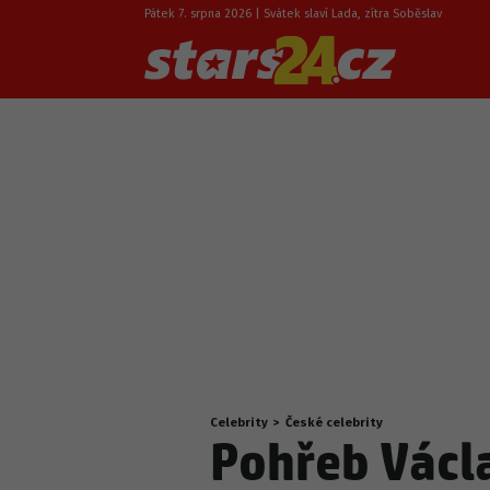
Pátek 7. srpna 2026 | Svátek slaví Lada, zítra Soběslav
Celebrity
>
České celebrity
Nacházíte
Pohřeb Václ
se
zde: