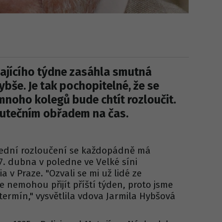
hajícího týdne zasáhla smutná
ybše. Je tak pochopitelné, že se
noho kolegů bude chtít rozloučit.
mutečním obřadem na čas.
lední rozloučení se každopádně má
7. dubna v poledne ve Velké síni
 v Praze. "Ozvali se mi už lidé ze
e nemohou přijít příští týden, proto jsme
 termín," vysvětlila vdova Jarmila Hybšová