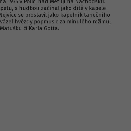
vna 1935 v Polici nad Metují na Náchodsku.
petu, s hudbou začínal jako dítě v kapele
ejvíce se proslavil jako kapelník tanečního
ovázel hvězdy popmusic za minulého režimu,
Matušku či Karla Gotta.