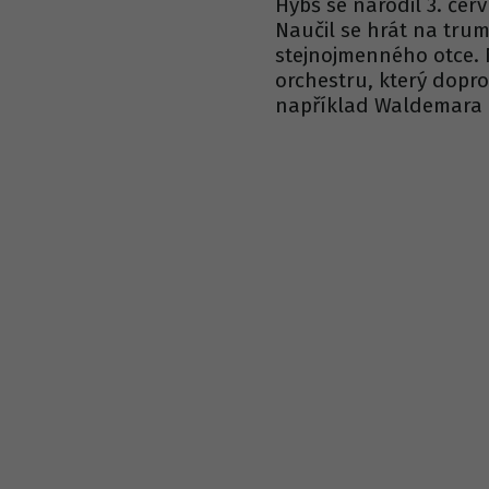
Hybš se narodil 3. čer
Naučil se hrát na trum
stejnojmenného otce. N
orchestru, který dopr
například Waldemara 