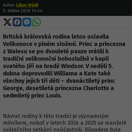
Autor:
Libor Frýdl
5. dubna 2026 14:44
Sdílet
Sdílet
Sdílet
Sdílet
na
na
na
na
X
Facebooku
Messengeru
WhatsApp
Britská královská rodina letos oslavila
Velikonoce v plném složení. Princ a princezna
z Walesu se po dvouleté pauze vrátili k
tradiční velikonoční bohoslužbě v kapli
svatého Jiří na hradě Windsor. V neděli 5.
dubna doprovodili Williama a Kate také
všechny jejich tři děti – dvanáctiletý princ
George, desetiletá princezna Charlotte a
sedmiletý princ Louis.
Návrat rodiny k této tradici je významným
milníkem, neboť v letech 2024 a 2025 se manželé
svátečního setkání neúčastnili. Důvodem byla