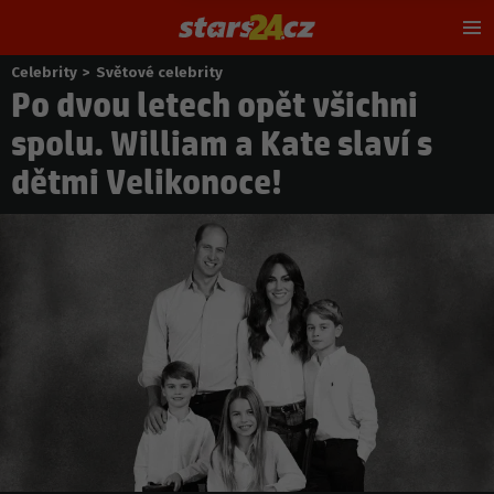
Hl
m
Celebrity
>
Světové celebrity
Nacházíte
Po dvou letech opět všichni
se
zde:
spolu. William a Kate slaví s
dětmi Velikonoce!