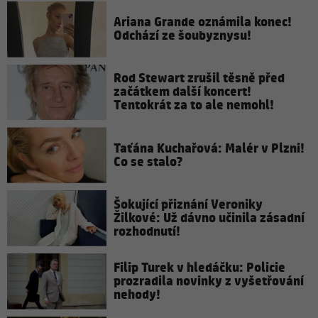
Ariana Grande oznámila konec!
Odchází ze šoubyznysu!
Rod Stewart zrušil těsně před
začátkem další koncert!
Tentokrát za to ale nemohl!
Taťána Kuchařová: Malér v Plzni!
Co se stalo?
Šokující přiznání Veroniky
Žilkové: Už dávno učinila zásadní
rozhodnutí!
Filip Turek v hledáčku: Policie
prozradila novinky z vyšetřování
nehody!