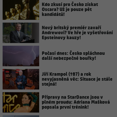
Kdo zkusí pro Česko získat
Oscara? Už je pouze pět
kandidátů!
Nový britský premiér zavaří
Andrewovi? Ve hře je vyšetřování
Epsteinovy kauzy!
Počasí dnes: Česko spláchnou
další nebezpečné bouřky!
Jiří Krampol (†87) a rok
nevyjasněná věc: Situace je stále
stejná!
Přípravy na StarDance jsou v
plném proudu: Adriana Mašková
popsala první trénink!