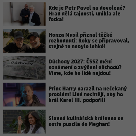
Kde je Petr Pavel na dovolené?
Hrad dělá tajnosti, unikla ale
fotka!
Honza Musil přiznal těžké
rozhodnutí: Roky se připravoval,
stejně to nebylo lehké!
Důchody 2027: ČSSZ mění
oznámení o zvýšení důchodů?
Víme, kde ho lidé najdou!
Princ Harry narazil na nečekaný
problém! Lidé nechtějí, aby ho
král Karel III. podpořil!
Slavná kulinářská královna se
ostře pustila do Meghan!