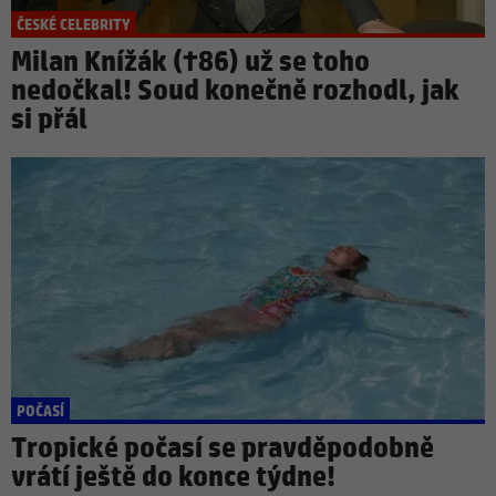
ČESKÉ CELEBRITY
Milan Knížák (†86) už se toho
nedočkal! Soud konečně rozhodl, jak
si přál
POČASÍ
Tropické počasí se pravděpodobně
vrátí ještě do konce týdne!