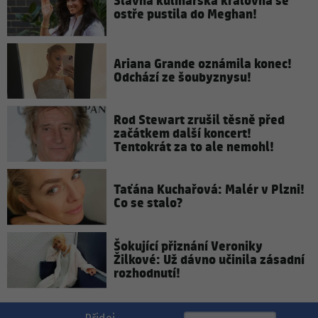
Slavná kulinářská královna se
ostře pustila do Meghan!
Ariana Grande oznámila konec!
Odchází ze šoubyznysu!
Rod Stewart zrušil těsně před
začátkem další koncert!
Tentokrát za to ale nemohl!
Taťána Kuchařová: Malér v Plzni!
Co se stalo?
Šokující přiznání Veroniky
Žilkové: Už dávno učinila zásadní
rozhodnutí!