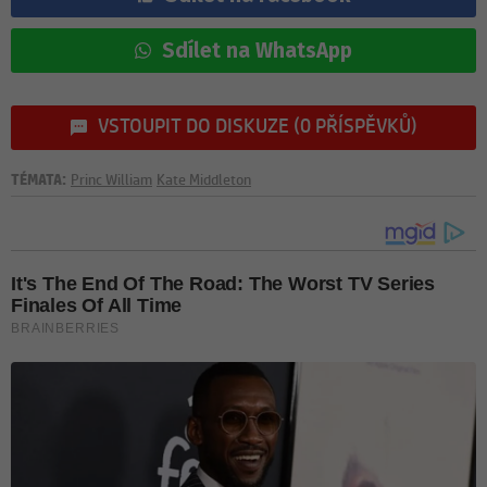
Sdílet na WhatsApp
VSTOUPIT DO DISKUZE (0 PŘÍSPĚVKŮ)
TÉMATA:
Princ William
Kate Middleton