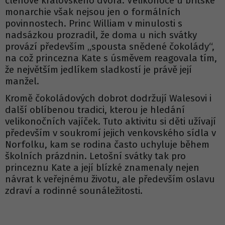
členové královského dvora. Velikonoce u britské
monarchie však nejsou jen o formálních
povinnostech. Princ William v minulosti s
nadsázkou prozradil, že doma u nich svátky
provází především „spousta snědené čokolády“,
na což princezna Kate s úsměvem reagovala tím,
že největším jedlíkem sladkostí je právě její
manžel.
Kromě čokoládových dobrot dodržují Walesovi i
další oblíbenou tradici, kterou je hledání
velikonočních vajíček. Tuto aktivitu si děti užívají
především v soukromí jejich venkovského sídla v
Norfolku, kam se rodina často uchyluje během
školních prázdnin. Letošní svátky tak pro
princeznu Kate a její blízké znamenaly nejen
návrat k veřejnému životu, ale především oslavu
zdraví a rodinné sounáležitosti.