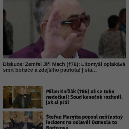
Milan Knížák (†86) už se toho
nedočkal! Soud konečně rozhodl,
jak si přál
Štefan Margita popsal nešťastný
incident na oslavě! Odnesla to
Borhyová