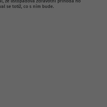
nal, že listopadová zdravotní příhoda ho
al se totiž, co s ním bude.