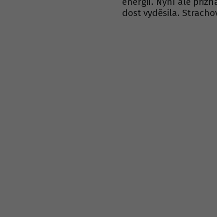
energií. Nyní ale přiz
dost vyděsila. Strachov