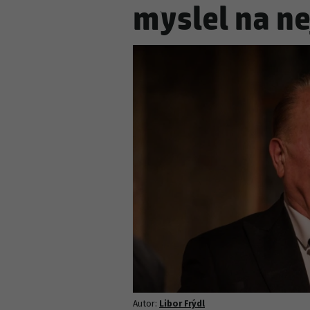
myslel na ne
ČESKÉ CELEBRITY
KRIMI
Štefan Margita popsa
Filip Turek: První sl
Odnesla to Borhyová
Autor:
Libor Frýdl