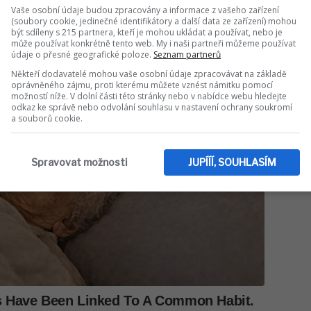
Vaše osobní údaje budou zpracovány a informace z vašeho zařízení
(soubory cookie, jedinečné identifikátory a další data ze zařízení) mohou
být sdíleny s 215 partnera, kteří je mohou ukládat a používat, nebo je
může používat konkrétně tento web. My i naši partneři můžeme používat
údaje o přesné geografické poloze.
Seznam partnerů
Někteří dodavatelé mohou vaše osobní údaje zpracovávat na základě
oprávněného zájmu, proti kterému můžete vznést námitku pomocí
možností níže. V dolní části této stránky nebo v nabídce webu hledejte
odkaz ke správě nebo odvolání souhlasu v nastavení ochrany soukromí
a souborů cookie.
Spravovat možnosti
JUPÍÍÍ, SOUHLASÍM