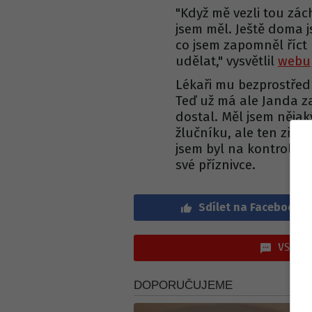
"
Když mě vezli tou zác
jsem měl. Ještě doma 
co jsem zapomněl říct 
udělat
," vysvětlil
webu
Lékaři mu bezprostřed
Teď už má ale Janda z
dostal.
Měl jsem nějak
žlučníku, ale ten zřej
jsem byl na kontrole 
své příznivce.
Sdílet na Facebook
VSTOUP