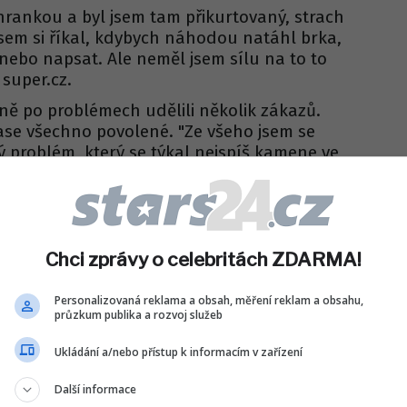
hrankou a byl jsem tam přikurtovaný, strach
jsem si říkal, kdybych náhodou natáhl brka,
nebo napsat. Ale neměl jsem sílu na to to
super.cz.
ně po problémech udělili několik zákazů.
ase všechno povolené. "Z
e všeho jsem se
ý problém, který se týkal nejspíš kamene ve
mě odešel sám, tak se mi hrozně ulevilo. Teď
a jsem úplně v pořádku
," uklidnil hudebník
Chci zprávy o celebritách ZDARMA!
Sdílet na WhatsApp
Personalizovaná reklama a obsah, měření reklam a obsahu,
průzkum publika a rozvoj služeb
IT DO DISKUZE (1 PŘÍSPĚVKŮ)
Ukládání a/nebo přístup k informacím v zařízení
Další informace