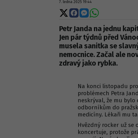
7. ledna 2025 19:44
Sdílet
Sdílet
Sdílet
Sdílet
na
na
na
na
X
Facebooku
Messengeru
WhatsApp
Petr Janda na jednu kap
Jen pár týdnů před Vánoce
musela sanitka se slav
nemocnice. Začal ale nov
zdravý jako rybka.
Na konci listopadu pr
problémech Petra Jandy
neskrýval, že mu bylo
odborníkům do pražské
medicíny. Lékaři mu ta
Hvězdný rocker už se o
koncertuje, protože prá