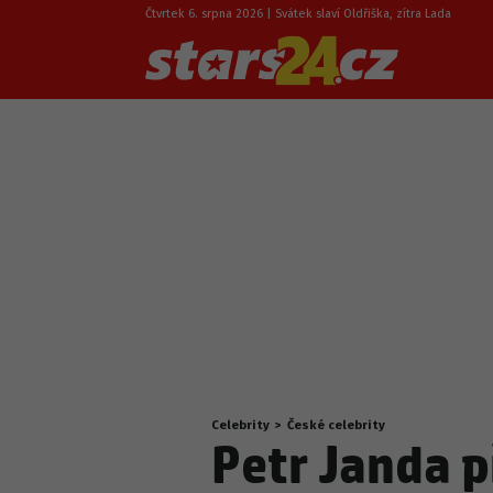
Čtvrtek 6. srpna 2026 | Svátek slaví Oldřiška, zítra Lada
Celebrity
>
České celebrity
Nacházíte
Petr Janda p
se
zde: