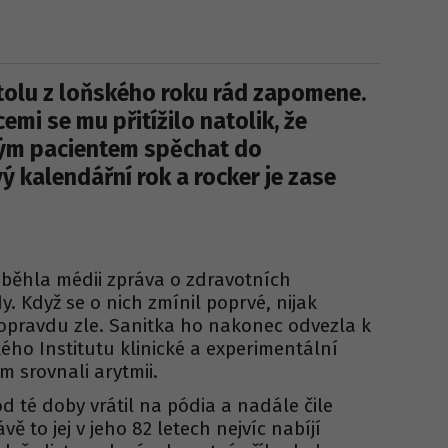
itolu z loňského roku rád zapomene.
mi se mu přitížilo natolik, že
ným pacientem spěchat do
ý kalendářní rok a rocker je zase
oběhla médii zpráva o zdravotních
. Když se o nich zmínil poprvé, nijak
 opravdu zle. Sanitka ho nakonec odvezla k
ho Institutu klinické a experimentální
m srovnali arytmii.
d té doby vrátil na pódia a nadále čile
vě to jej v jeho 82 letech nejvíc nabíjí