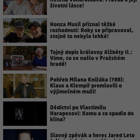
životní lásce!
Honza Musil přiznal těžké
rozhodnutí: Roky se připravoval,
stejně to nebylo lehké!
Tajný dopis královny Alžběty II.:
Víme, co se našlo v Pražském
hradě!
Pohřeb Milana Knížáka (†86):
Klaus a Klempíř promluvili o
výjimečném muži!
Dědictví po Vlastimilu
Harapesovi: Komu a co spadlo do
klína?
Slavný zpěvák a herec Jared Leto