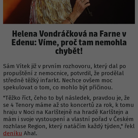
Helena Vondráčková na Farne v
Edenu: Víme, proč tam nemohla
chybět!
Sám Vítek již v prvním rozhovoru, který dal po
propuštění z nemocnice, potvrdil, že prodělal
středně těžký infarkt. Nechce ovšem moc
spekulovat o tom, co mohlo být příčinou.
"Těžko říct, čeho to byl následek, pravdou je, že
se 4 Tenory máme až sto koncertů za rok, k tomu
hraju v Noci na Karlštejně na hradě Karlštejn a
mám i svoje vystoupení a vlastní pořad v Českém
rozhlase Region, který natáčím každý týden," řekl
deníku
Aha!.