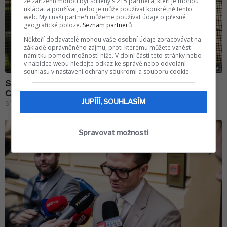
ze zařízení) mohou být sdíleny s 215 partnera, kteří je mohou
ukládat a používat, nebo je může používat konkrétně tento
web. My i naši partneři můžeme používat údaje o přesné
geografické poloze.
Seznam partnerů
Někteří dodavatelé mohou vaše osobní údaje zpracovávat na
základě oprávněného zájmu, proti kterému můžete vznést
námitku pomocí možností níže. V dolní části této stránky nebo
v nabídce webu hledejte odkaz ke správě nebo odvolání
souhlasu v nastavení ochrany soukromí a souborů cookie.
JUPÍÍÍ, SOUHLASÍM
Spravovat možnosti