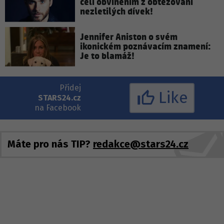
čelí obviněním z obtěžování
nezletilých dívek!
Jennifer Aniston o svém
ikonickém poznávacím znamení:
Je to blamáž!
Přidej
Like
STARS24.cz
na Facebook
Máte pro nás TIP?
redakce@stars24.cz