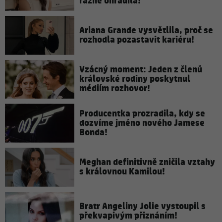
rázně ohradila!
Ariana Grande vysvětlila, proč se
rozhodla pozastavit kariéru!
Vzácný moment: Jeden z členů
královské rodiny poskytnul
médiím rozhovor!
Producentka prozradila, kdy se
dozvíme jméno nového Jamese
Bonda!
Meghan definitivně zničila vztahy
s královnou Kamilou!
Bratr Angeliny Jolie vystoupil s
překvapivým přiznáním!