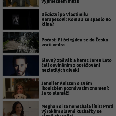
výjimečném muži!
Dědictví po Vlastimilu
Harapesovi: Komu a co spadlo do
klína?
Počasí: Příští týden se do Česka
vrátí vedra
Slavný zpěvák a herec Jared Leto
čelí obviněním z obtěžování
nezletilých dívek!
Jennifer Aniston o svém
ikonickém poznávacím znamení:
Je to blamáž!
Meghan si to nenechala líbit! Proti
výrokům slavné kuchařky se