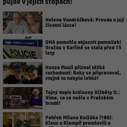
půjde v jejích stopách!
Helena Vondráčková: Pravda o její
životní lásce!
DNA pomohla objasnit pomníček!
Vražda v Karlíně se stala před 15
lety
Honza Musil přiznal těžké
rozhodnutí: Roky se připravoval,
stejně to nebylo lehké!
Tajný dopis královny Alžběty II.:
Víme, co se našlo v Pražském
hradě!
Pohřeb Milana Knížáka (†86):
Klaus a Klempíř promluvili o