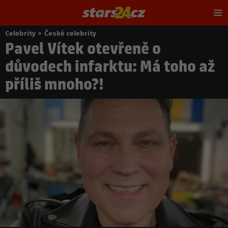
Hl
m
Celebrity
>
České celebrity
Nacházíte
Pavel Vítek otevřeně o
se
zde:
důvodech infarktu: Má toho až
příliš mnoho?!