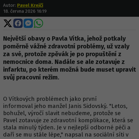
Autor:
Pavel Krejčí
18. června 2026 16:19
Sdílet
Sdílet
Sdílet
Sdílet
na
na
na
na
X
Facebooku
Messengeru
WhatsApp
Největší obavy o Pavla Vítka, jehož potkaly
poměrně vážné zdravotní problémy, už vzaly
za své, protože zpěvák je po propuštění z
nemocnice doma. Nadále se ale zotavuje z
infarktu, po kterém možná bude muset upravit
svůj pracovní režim.
O Vítkových problémech jako první
informoval jeho manžel Janis Sidovský. "Letos,
bohužel, výročí slavit nebudeme, protože se
Pavel zotavuje ze zdravotní komplikace, která se
stala minulý týden. Je v nejlepší odborné péči a
daří se mu stále lépe," napsal na sociální síti v