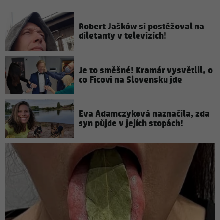
Robert Jašków si postěžoval na
diletanty v televizích!
Je to směšné! Kramár vysvětlil, o
co Ficovi na Slovensku jde
Eva Adamczyková naznačila, zda
syn půjde v jejích stopách!