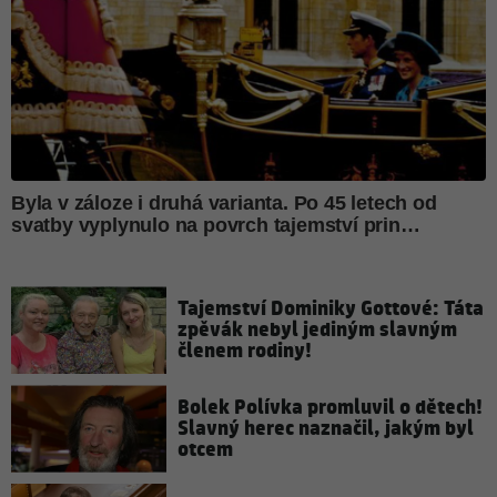
Tajemství Dominiky Gottové: Táta
zpěvák nebyl jediným slavným
členem rodiny!
Bolek Polívka promluvil o dětech!
Slavný herec naznačil, jakým byl
otcem