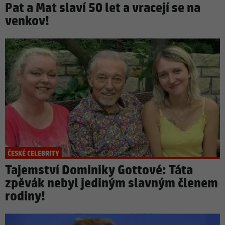
Pat a Mat slaví 50 let a vracejí se na
venkov!
ČESKÉ CELEBRITY
Tajemství Dominiky Gottové: Táta
zpěvák nebyl jediným slavným členem
rodiny!