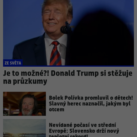
ZE SVĚTA
Je to možné?! Donald Trump si stěžuje
na průzkumy
Bolek Polívka promluvil o dětech!
Slavný herec naznačil, jakým byl
otcem
Nevídané počasí ve střední
Evropě: Slovensko drží nový
teplotní rekord!