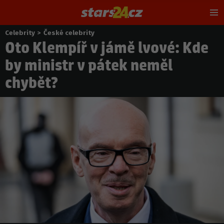
Hl
m
Celebrity
>
České celebrity
Nacházíte
Oto Klempíř v jámě lvové: Kde
se
zde:
by ministr v pátek neměl
chybět?