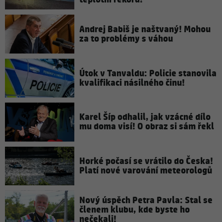
Andrej Babiš je naštvaný! Mohou
za to problémy s váhou
Útok v Tanvaldu: Policie stanovila
kvalifikaci násilného činu!
Karel Šíp odhalil, jak vzácné dílo
mu doma visí! O obraz si sám řekl
Horké počasí se vrátilo do Česka!
Platí nové varování meteorologů
Nový úspěch Petra Pavla: Stal se
členem klubu, kde byste ho
nečekali!