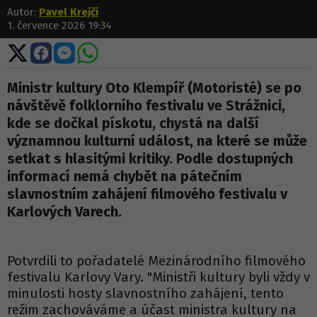
Autor:
Pavel Krejčí
1. července 2026 19:34
Sdílet
Sdílet
Sdílet
Sdílet
na
na
na
na
X
Facebooku
Messengeru
WhatsApp
Ministr kultury Oto Klempíř (Motoristé) se po
návštěvě folklorního festivalu ve Strážnici,
kde se dočkal pískotu, chystá na další
významnou kulturní událost, na které se může
setkat s hlasitými kritiky. Podle dostupných
informací nemá chybět na pátečním
slavnostním zahájení filmového festivalu v
Karlových Varech.
Potvrdili to pořadatelé Mezinárodního filmového
festivalu Karlovy Vary. "Ministři kultury byli vždy v
minulosti hosty slavnostního zahájení, tento
režim zachováváme a účast ministra kultury na