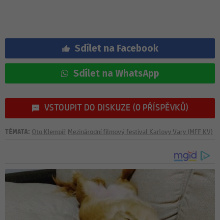
Sdílet na Facebook
Sdílet na WhatsApp
VSTOUPIT DO DISKUZE (0 PŘÍSPĚVKŮ)
TÉMATA:
Oto Klempíř
Mezinárodní filmový festival Karlovy Vary (MFF KV)