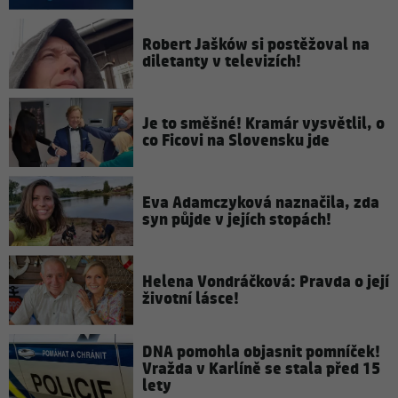
Robert Jašków si postěžoval na
diletanty v televizích!
Je to směšné! Kramár vysvětlil, o
co Ficovi na Slovensku jde
Eva Adamczyková naznačila, zda
syn půjde v jejích stopách!
Helena Vondráčková: Pravda o její
životní lásce!
DNA pomohla objasnit pomníček!
Vražda v Karlíně se stala před 15
lety