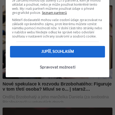
ze zařízení) mohou být sdíleny s 215 partnera, kteří je mohou
ukládat a používat, nebo je může používat konkrétně tento
web. My i naši partneři můžeme používat údaje o přesné
geografické poloze.
Seznam partnerů
Někteří dodavatelé mohou vaše osobní údaje zpracovávat na
základě oprávněného zájmu, proti kterému můžete vznést
námitku pomocí možností níže. V dolní části této stránky nebo
v nabídce webu hledejte odkaz ke správě nebo odvolání
souhlasu v nastavení ochrany soukromí a souborů cookie.
JUPÍÍÍ, SOUHLASÍM
Spravovat možnosti