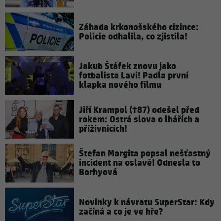
Záhada krkonošského cizince:
Policie odhalila, co zjistila!
Jakub Štáfek znovu jako
fotbalista Lavi! Padla první
klapka nového filmu
Jiří Krampol (†87) odešel před
rokem: Ostrá slova o lhářích a
příživnicích!
Štefan Margita popsal nešťastný
incident na oslavě! Odnesla to
Borhyová
Novinky k návratu SuperStar: Kdy
začíná a co je ve hře?