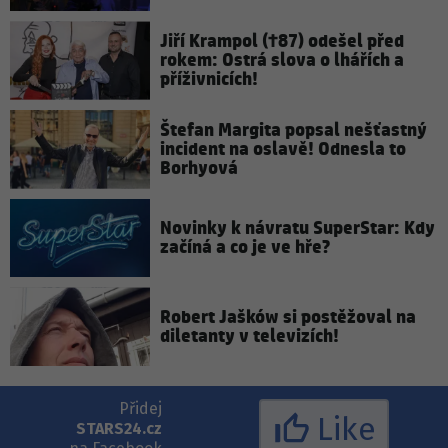
Jiří Krampol (†87) odešel před
rokem: Ostrá slova o lhářích a
příživnicích!
Štefan Margita popsal nešťastný
incident na oslavě! Odnesla to
Borhyová
Novinky k návratu SuperStar: Kdy
začíná a co je ve hře?
Robert Jašków si postěžoval na
diletanty v televizích!
Přidej
Like
STARS24.cz