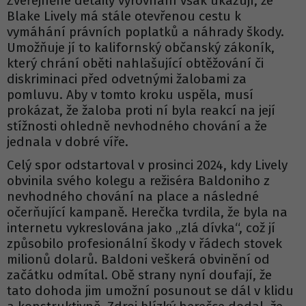
Zveřejněné detaily vyrovnání však ukazují, že
Blake Lively má stále otevřenou cestu k
vymáhání právních poplatků a náhrady škody.
Umožňuje jí to kalifornský občanský zákoník,
který chrání oběti nahlašující obtěžování či
diskriminaci před odvetnými žalobami za
pomluvu. Aby v tomto kroku uspěla, musí
prokázat, že žaloba proti ní byla reakcí na její
stížnosti ohledně nevhodného chování a že
jednala v dobré víře.
Celý spor odstartoval v prosinci 2024, kdy Lively
obvinila svého kolegu a režiséra Baldoniho z
nevhodného chování na place a následné
očerňující kampaně. Herečka tvrdila, že byla na
internetu vykreslována jako „zlá dívka“, což jí
způsobilo profesionální škody v řádech stovek
milionů dolarů. Baldoni veškerá obvinění od
začátku odmítal. Obě strany nyní doufají, že
tato dohoda jim umožní posunout se dál v klidu