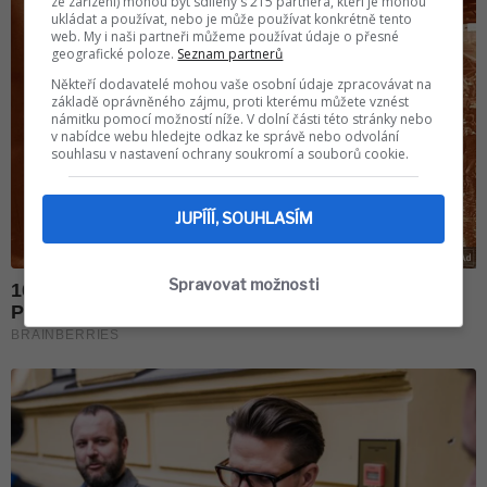
ze zařízení) mohou být sdíleny s 215 partnera, kteří je mohou
ukládat a používat, nebo je může používat konkrétně tento
web. My i naši partneři můžeme používat údaje o přesné
geografické poloze.
Seznam partnerů
Někteří dodavatelé mohou vaše osobní údaje zpracovávat na
základě oprávněného zájmu, proti kterému můžete vznést
námitku pomocí možností níže. V dolní části této stránky nebo
v nabídce webu hledejte odkaz ke správě nebo odvolání
souhlasu v nastavení ochrany soukromí a souborů cookie.
JUPÍÍÍ, SOUHLASÍM
Spravovat možnosti