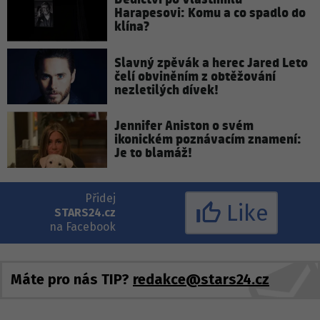
Harapesovi: Komu a co spadlo do
klína?
Slavný zpěvák a herec Jared Leto
čelí obviněním z obtěžování
nezletilých dívek!
Jennifer Aniston o svém
ikonickém poznávacím znamení:
Je to blamáž!
Přidej
Like
STARS24.cz
na Facebook
Máte pro nás TIP?
redakce@stars24.cz