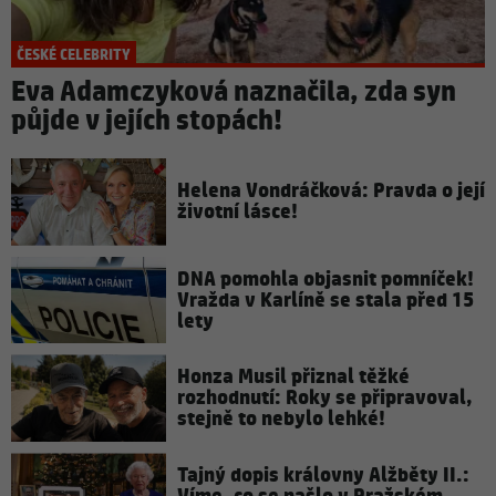
ČESKÉ CELEBRITY
Eva Adamczyková naznačila, zda syn
půjde v jejích stopách!
Helena Vondráčková: Pravda o její
životní lásce!
DNA pomohla objasnit pomníček!
Vražda v Karlíně se stala před 15
lety
Honza Musil přiznal těžké
rozhodnutí: Roky se připravoval,
stejně to nebylo lehké!
Tajný dopis královny Alžběty II.: