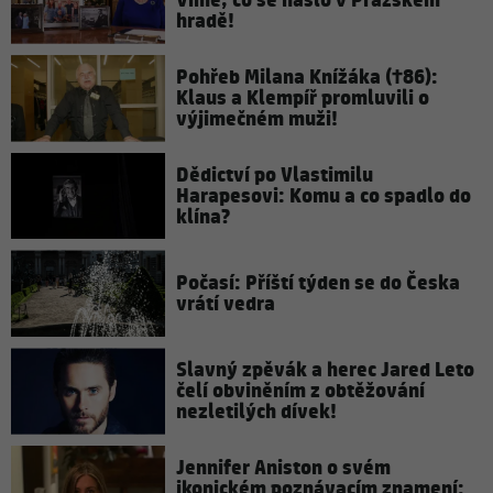
Víme, co se našlo v Pražském
hradě!
Pohřeb Milana Knížáka (†86):
Klaus a Klempíř promluvili o
výjimečném muži!
Dědictví po Vlastimilu
Harapesovi: Komu a co spadlo do
klína?
Počasí: Příští týden se do Česka
vrátí vedra
Slavný zpěvák a herec Jared Leto
čelí obviněním z obtěžování
nezletilých dívek!
Jennifer Aniston o svém
ikonickém poznávacím znamení: