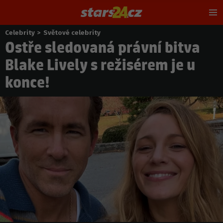
Hl
m
Celebrity
>
Světové celebrity
Nacházíte
Ostře sledovaná právní bitva
se
zde:
Blake Lively s režisérem je u
konce!