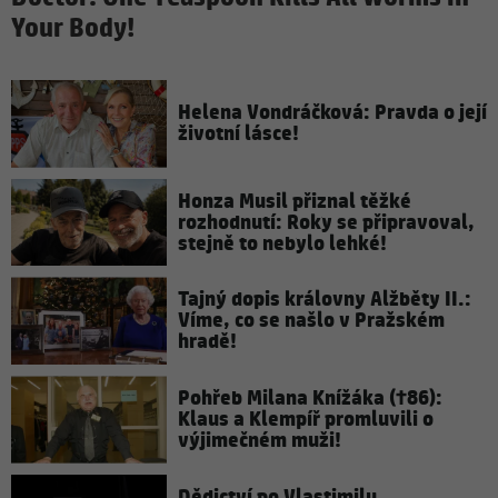
Your Body!
Helena Vondráčková: Pravda o její
životní lásce!
Honza Musil přiznal těžké
rozhodnutí: Roky se připravoval,
stejně to nebylo lehké!
Tajný dopis královny Alžběty II.:
Víme, co se našlo v Pražském
hradě!
Pohřeb Milana Knížáka (†86):
Klaus a Klempíř promluvili o
výjimečném muži!
Dědictví po Vlastimilu