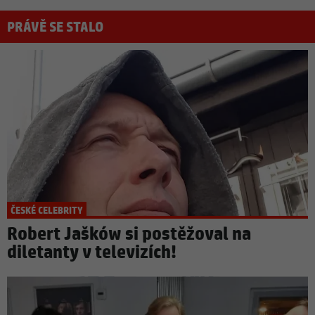
PRÁVĚ SE STALO
ČESKÉ CELEBRITY
Robert Jašków si postěžoval na
diletanty v televizích!