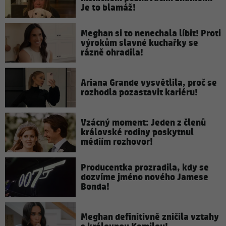
Je to blamáž!
Meghan si to nenechala líbit! Proti
výrokům slavné kuchařky se
rázně ohradila!
Ariana Grande vysvětlila, proč se
rozhodla pozastavit kariéru!
Vzácný moment: Jeden z členů
královské rodiny poskytnul
médiím rozhovor!
Producentka prozradila, kdy se
dozvíme jméno nového Jamese
Bonda!
Meghan definitivně zničila vztahy