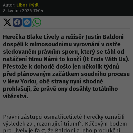
Autor:
Libor Frýdl
8. května 2026 13:04
Sdílet
Sdílet
Sdílet
Sdílet
na
na
na
na
X
Facebooku
Messengeru
WhatsApp
Herečka Blake Lively a režisér Justin Baldoni
dospěli k mimosoudnímu vyrovnání v ostře
sledovaném právním sporu, který se táhl od
natáčení filmu Námi to končí (It Ends With Us).
Přestože k dohodě došlo jen několik týdnů
před plánovaným začátkem soudního procesu
v New Yorku, obě strany nyní shodně
prohlašují, že právě ony dosáhly totálního
vítězství.
Právní zástupci osmatřicetileté herečky označili
výsledek za „rezonující triumf“. Klíčovým bodem
pro Lively je fakt, že Baldoni a jeho produkční