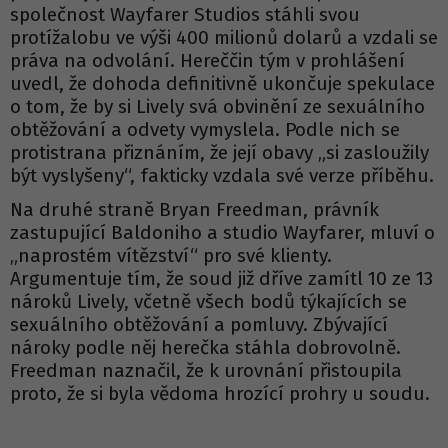
společnost Wayfarer Studios stáhli svou
protížalobu ve výši 400 milionů dolarů a vzdali se
práva na odvolání. Hereččin tým v prohlášení
uvedl, že dohoda definitivně ukončuje spekulace
o tom, že by si Lively svá obvinění ze sexuálního
obtěžování a odvety vymyslela. Podle nich se
protistrana přiznáním, že její obavy „si zasloužily
být vyslyšeny“, fakticky vzdala své verze příběhu.
Na druhé straně Bryan Freedman, právník
zastupující Baldoniho a studio Wayfarer, mluví o
„naprostém vítězství“ pro své klienty.
Argumentuje tím, že soud již dříve zamítl 10 ze 13
nároků Lively, včetně všech bodů týkajících se
sexuálního obtěžování a pomluvy. Zbývající
nároky podle něj herečka stáhla dobrovolně.
Freedman naznačil, že k urovnání přistoupila
proto, že si byla vědoma hrozící prohry u soudu.