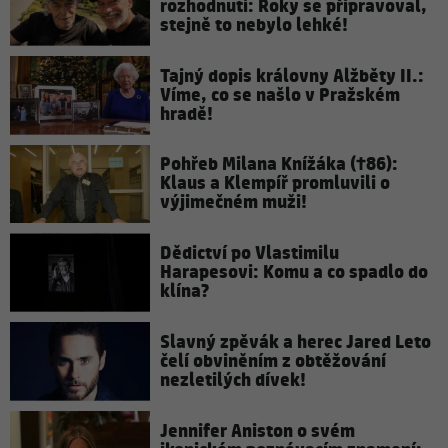
rozhodnutí: Roky se připravoval,
stejně to nebylo lehké!
Tajný dopis královny Alžběty II.:
Víme, co se našlo v Pražském
hradě!
Pohřeb Milana Knížáka (†86):
Klaus a Klempíř promluvili o
výjimečném muži!
Dědictví po Vlastimilu
Harapesovi: Komu a co spadlo do
klína?
Slavný zpěvák a herec Jared Leto
čelí obviněním z obtěžování
nezletilých dívek!
Jennifer Aniston o svém