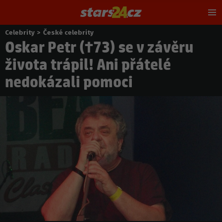
Hl
m
Celebrity
>
České celebrity
Nacházíte
Oskar Petr (†73) se v závěru
se
zde:
života trápil! Ani přátelé
nedokázali pomoci