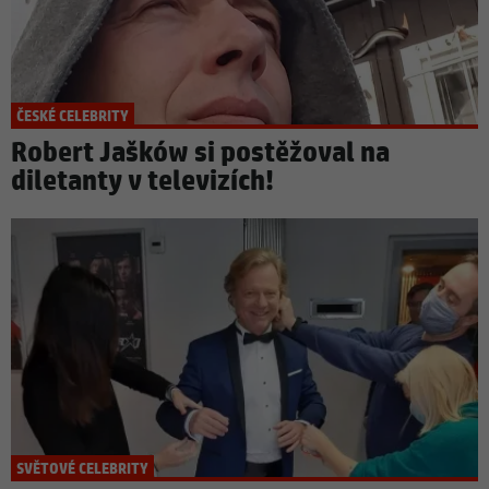
ČESKÉ CELEBRITY
Robert Jašków si postěžoval na
diletanty v televizích!
SVĚTOVÉ CELEBRITY