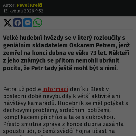
Autor:
Pavel Krejčí
13. května 2026 9:52
Sdílet
Sdílet
Sdílet
Sdílet
na
na
na
na
X
Facebooku
Messengeru
WhatsApp
Velké hudební hvězdy se v úterý rozloučily s
geniálním skladatelem Oskarem Petrem, jenž
zemřel na konci dubna ve věku 73 let. Někteří
z jeho známých se přitom nemohli ubránit
pocitu, že Petr tady ještě mohl být s nimi.
Petra už podle
informací
deníku Blesk v
poslední době nevybudily k větší aktivitě ani
návštěvy kamarádů. Hudebník se měl potýkat s
dechovými problémy, srdečními potížemi,
komplikacemi při chůzi a také s cukrovkou.
Přesto smutná zpráva z konce dubna zasáhla
spoustu lidí, o čemž svědčí hojná účast na