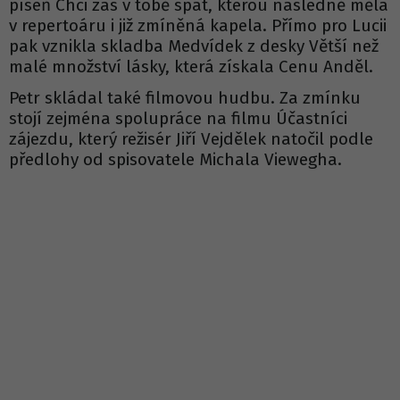
píseň Chci zas v tobě spát, kterou následně měla
v repertoáru i již zmíněná kapela. Přímo pro Lucii
pak vznikla skladba Medvídek z desky Větší než
malé množství lásky, která získala Cenu Anděl.
Petr skládal také filmovou hudbu. Za zmínku
stojí zejména spolupráce na filmu Účastníci
zájezdu, který režisér Jiří Vejdělek natočil podle
předlohy od spisovatele Michala Viewegha.