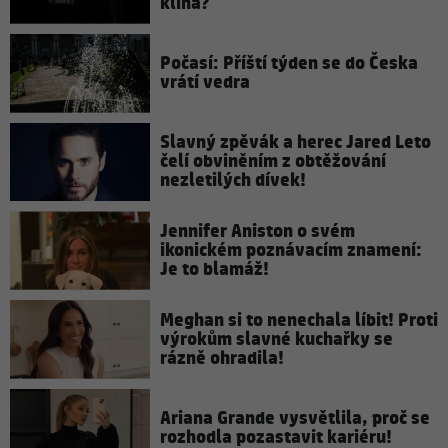
klína?
Počasí: Příští týden se do Česka
vrátí vedra
Slavný zpěvák a herec Jared Leto
čelí obviněním z obtěžování
nezletilých dívek!
Jennifer Aniston o svém
ikonickém poznávacím znamení:
Je to blamáž!
Meghan si to nenechala líbit! Proti
výrokům slavné kuchařky se
rázně ohradila!
Ariana Grande vysvětlila, proč se
rozhodla pozastavit kariéru!