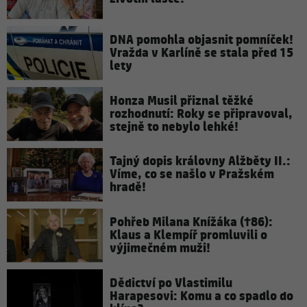
DNA pomohla objasnit pomníček!
Vražda v Karlíně se stala před 15
lety
Honza Musil přiznal těžké
rozhodnutí: Roky se připravoval,
stejně to nebylo lehké!
Tajný dopis královny Alžběty II.:
Víme, co se našlo v Pražském
hradě!
Pohřeb Milana Knížáka (†86):
Klaus a Klempíř promluvili o
výjimečném muži!
Dědictví po Vlastimilu
Harapesovi: Komu a co spadlo do