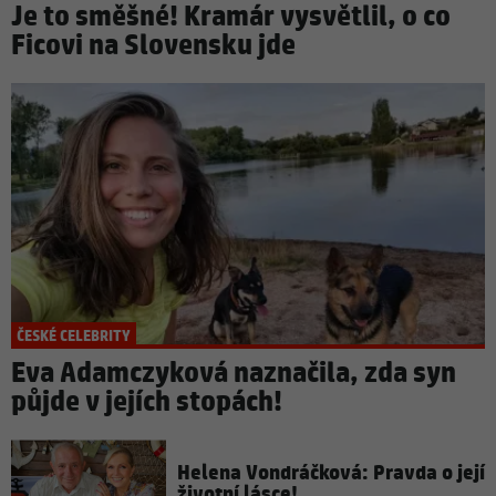
Je to směšné! Kramár vysvětlil, o co
Ficovi na Slovensku jde
ČESKÉ CELEBRITY
Eva Adamczyková naznačila, zda syn
půjde v jejích stopách!
Helena Vondráčková: Pravda o její
životní lásce!