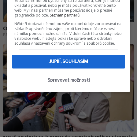
ze zařízení) mohou být sdíleny s 215 partnera, kteří je mohou
ukládat a používat, nebo je může používat konkrétně tento
web. My i naši partneři můžeme používat údaje o přesné
geografické poloze.
Seznam partnerů
Někteří dodavatelé mohou vaše osobní údaje zpracovávat na
základě oprávněného zájmu, proti kterému můžete vznést
námitku pomocí možností níže. V dolní části této stránky nebo
v nabídce webu hledejte odkaz ke správě nebo odvolání
souhlasu v nastavení ochrany soukromí a souborů cookie.
JUPÍÍÍ, SOUHLASÍM
Spravovat možnosti