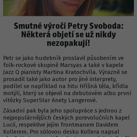
Smutné výročí Petry Svoboda:
Některá objetí se už nikdy
nezopakují!
Petr se jako hudebník proslavil působením ve
folk-rockové skupině Marsyas a také v kapele
Jazz Q pianisty Martina Kratochvíla. Výrazně se
prosadil také jako autor pro jiné interprety,
podílel se například na hitu Hříšná těla, křídla
motýlí, který se objevil na debutovém albu první
vítězky SuperStar Anety Langerové.
Zásadní pak byla jeho spolupráce s jednou z
nejpopulárnějších českých porevolučních kapel
Lucií, respektive jejím frontmanem Davidem
Kollerem. Pro sólovou desku Kollera napsal