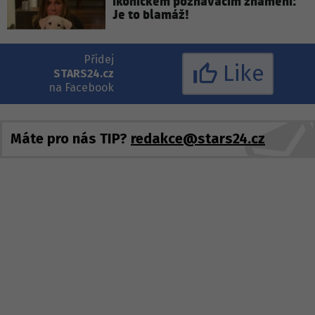
ikonickém poznávacím znamení:
Je to blamáž!
Přidej
Like
STARS24.cz
na Facebook
Máte pro nás TIP?
redakce@stars24.cz