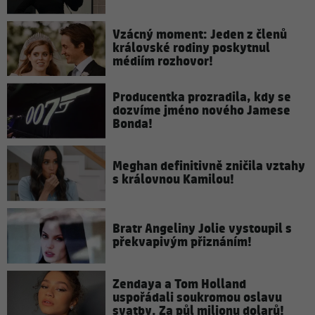
Vzácný moment: Jeden z členů
královské rodiny poskytnul
médiím rozhovor!
Producentka prozradila, kdy se
dozvíme jméno nového Jamese
Bonda!
Meghan definitivně zničila vztahy
s královnou Kamilou!
Bratr Angeliny Jolie vystoupil s
překvapivým přiznáním!
Zendaya a Tom Holland
uspořádali soukromou oslavu
svatby. Za půl milionu dolarů!