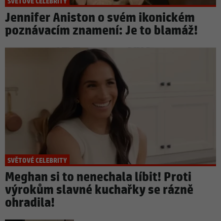
SVĚTOVÉ CELEBRITY
Jennifer Aniston o svém ikonickém
poznávacím znamení: Je to blamáž!
SVĚTOVÉ CELEBRITY
Meghan si to nenechala líbit! Proti
výrokům slavné kuchařky se rázně
ohradila!