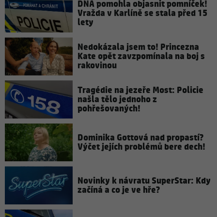
DNA pomohla objasnit pomníček!
Vražda v Karlíně se stala před 15
lety
Nedokázala jsem to! Princezna
Kate opět zavzpomínala na boj s
rakovinou
Tragédie na jezeře Most: Policie
našla tělo jednoho z
pohřešovaných!
Dominika Gottová nad propastí?
Výčet jejích problémů bere dech!
Novinky k návratu SuperStar: Kdy
začíná a co je ve hře?