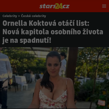
Hl
m
Celebrity
>
České celebrity
Nacházíte
Ornella Koktová otáčí list:
se
zde:
Nová kapitola osobního života
je na spadnutí!