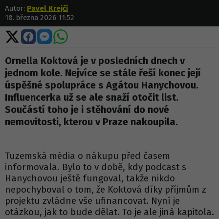
Autor:
Pavel Krejčí
18. března 2026 11:52
Sdílet
Sdílet
Sdílet
Sdílet
na
na
na
na
X
Facebooku
Messengeru
WhatsApp
Ornella Koktová je v posledních dnech v
jednom kole. Nejvíce se stále řeší konec její
úspěšné spolupráce s Agátou Hanychovou.
Influencerka už se ale snaží otočit list.
Součástí toho je i stěhování do nové
nemovitosti, kterou v Praze nakoupila.
Tuzemská média o nákupu před časem
informovala. Bylo to v době, kdy podcast s
Hanychovou ještě fungoval, takže nikdo
nepochyboval o tom, že Koktová díky příjmům z
projektu zvládne vše ufinancovat. Nyní je
otázkou, jak to bude dělat. To je ale jiná kapitola.