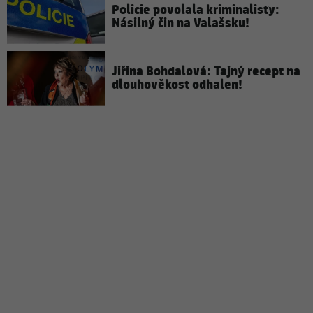
Policie povolala kriminalisty:
Násilný čin na Valašsku!
Jiřina Bohdalová: Tajný recept na
dlouhověkost odhalen!