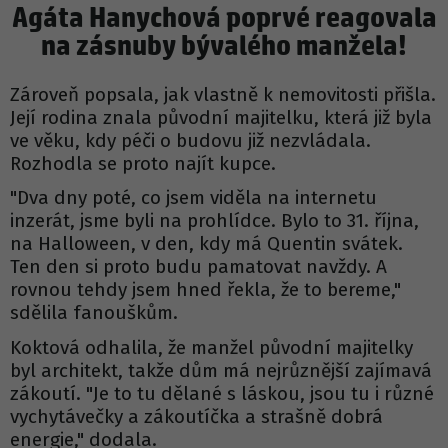
Agáta Hanychová poprvé reagovala
na zásnuby bývalého manžela!
Zároveň popsala, jak vlastně k nemovitosti přišla.
Její rodina znala původní majitelku, která již byla
ve věku, kdy péči o budovu již nezvládala.
Rozhodla se proto najít kupce.
"Dva dny poté, co jsem viděla na internetu
inzerát, jsme byli na prohlídce. Bylo to 31. října,
na Halloween, v den, kdy má Quentin svátek.
Ten den si proto budu pamatovat navždy. A
rovnou tehdy jsem hned řekla, že to bereme,"
sdělila fanouškům.
Koktová odhalila, že manžel původní majitelky
byl architekt, takže dům má nejrůznější zajímavá
zákoutí. "Je to tu dělané s láskou, jsou tu i různé
vychytávečky a zákoutíčka a strašně dobrá
energie," dodala.