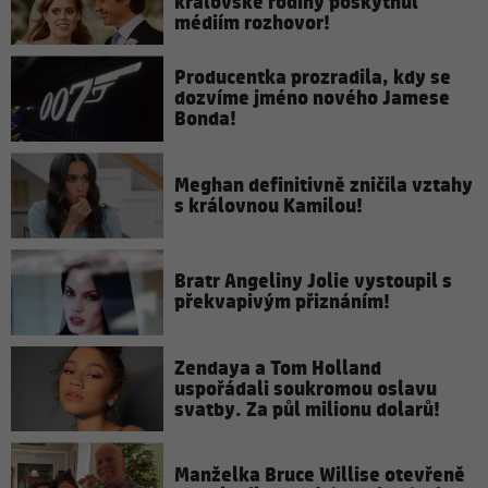
královské rodiny poskytnul
médiím rozhovor!
Producentka prozradila, kdy se
dozvíme jméno nového Jamese
Bonda!
Meghan definitivně zničila vztahy
s královnou Kamilou!
Bratr Angeliny Jolie vystoupil s
překvapivým přiznáním!
Zendaya a Tom Holland
uspořádali soukromou oslavu
svatby. Za půl milionu dolarů!
Manželka Bruce Willise otevřeně