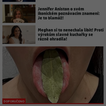
Jennifer Aniston o svém
ikonickém poznávacím znamení:
Je to blamáž!
Meghan si to nenechala líbit! Proti
výrokům slavné kuchařky se
rázně ohradila!