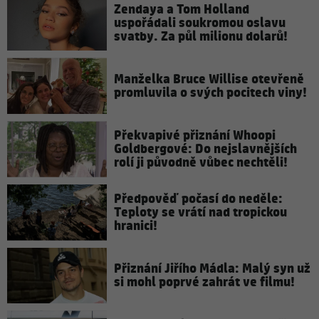
Zendaya a Tom Holland
uspořádali soukromou oslavu
svatby. Za půl milionu dolarů!
Manželka Bruce Willise otevřeně
promluvila o svých pocitech viny!
Překvapivé přiznání Whoopi
Goldbergové: Do nejslavnějších
rolí ji původně vůbec nechtěli!
Předpověď počasí do neděle:
Teploty se vrátí nad tropickou
hranici!
Přiznání Jiřího Mádla: Malý syn už
si mohl poprvé zahrát ve filmu!