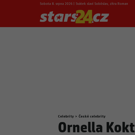
Sobota 8. srpna 2026 | Svátek slaví Soběslav, zítra Roman
Celebrity
>
České celebrity
Nacházíte
Ornella Kok
se
zde: