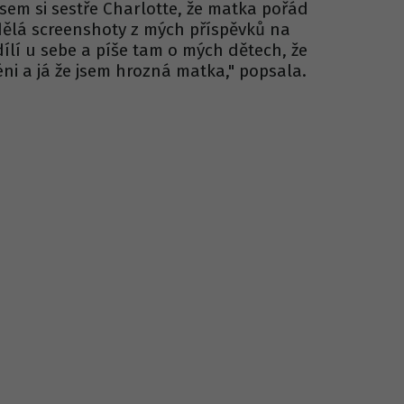
jsem si sestře Charlotte, že matka pořád
 dělá screenshoty z mých příspěvků na
ílí u sebe a píše tam o mých dětech, že
ni a já že jsem hrozná matka," popsala.