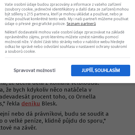
ČESKÉ CELEBRITY
Vaše osobní údaje budou zpracovány a informace z vašeho zařízení
m, kde to začalo! Leoš
(soubory cookie, jedinečné identifikátory a další data ze zařízení) mohou
být sdíleny s 215 partnera, kteří je mohou ukládat a používat, nebo je
nal velkolepý comeback
může používat konkrétně tento web. My i naši partneři můžeme používat
údaje o přesné geografické poloze.
Seznam partnerů
Někteří dodavatelé mohou vaše osobní údaje zpracovávat na základě
e má možná něco, co by mi pomohlo ji
oprávněného zájmu, proti kterému můžete vznést námitku pomocí
možností níže. V dolní části této stránky nebo v nabídce webu hledejte
u, kde je mámino p*rno," prozradila Koktová
odkaz ke správě nebo odvolání souhlasu v nastavení ochrany soukromí
odvahu se na záběry podívat. "Část je prý
a souborů cookie.
t v ložnici a část v Charlottině pokojíčku,"
la, že věc předala právníkovi.
Spravovat možnosti
JUPÍÍÍ, SOUHLASÍM
 existovat asi desetivteřinové video. V té
la, že dcera dělá z komára velblouda.
, že bych kdykoliv něco natáčela v
tadevadesát procent toho, co Ornella
s," řekla
deníku
Blesk.
ejní nebo dá právníkovi, budu se soudit a
to o velké peníze, klidně půjdu do sporu,"
tové na závěr.