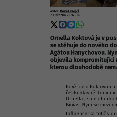
Autor:
Pavel Krejčí
23. března 2026 9:07
Sdílet
Sdílet
Sdílet
Sdílet
na
na
na
na
X
Facebooku
Messengeru
WhatsApp
Ornella Koktová je v pos
se stěhuje do nového dom
Agátou Hanychovou. Nyní
objevila kompromitující
kterou dlouhodobě nemá
Když jde o Koktovou a 
řešilo hlavně drama 
Ornella je ale dlouho
Binias. Nyní se mezi n
Influencerka totiž v d