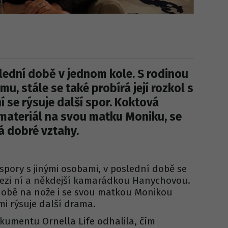
lední době v jednom kole. S rodinou
u, stále se také probírá její rozkol s
 se rýsuje další spor. Koktová
 materiál na svou matku Moniku, se
 dobré vztahy.
spory s jinými osobami, v poslední době se
mezi ní a někdejší kamarádkou Hanychovou.
době na nože i se svou matkou Monikou
imi rýsuje další drama.
okumentu Ornella Life odhalila, čím