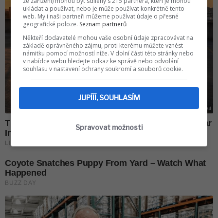
ze zařízení) mohou být sdíleny s 215 partnera, kteří je mohou
ukládat a používat, nebo je může používat konkrétně tento
web. My i naši partneři můžeme používat údaje o přesné
geografické poloze.
Seznam partnerů
Někteří dodavatelé mohou vaše osobní údaje zpracovávat na
základě oprávněného zájmu, proti kterému můžete vznést
námitku pomocí možností níže. V dolní části této stránky nebo
v nabídce webu hledejte odkaz ke správě nebo odvolání
souhlasu v nastavení ochrany soukromí a souborů cookie.
JUPÍÍÍ, SOUHLASÍM
Spravovat možnosti