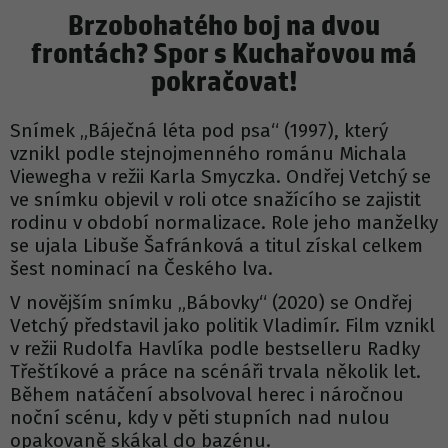
Brzobohatého boj na dvou
frontách? Spor s Kuchařovou má
pokračovat!
Snímek „Báječná léta pod psa“ (1997), který
vznikl podle stejnojmenného románu Michala
Viewegha v režii Karla Smyczka. Ondřej Vetchý se
ve snímku objevil v roli otce snažícího se zajistit
rodinu v období normalizace. Role jeho manželky
se ujala Libuše Šafránková a titul získal celkem
šest nominací na Českého lva.
V novějším snímku „Bábovky“ (2020) se Ondřej
Vetchý představil jako politik Vladimír. Film vznikl
v režii Rudolfa Havlíka podle bestselleru Radky
Třeštíkové a práce na scénáři trvala několik let.
Během natáčení absolvoval herec i náročnou
noční scénu, kdy v pěti stupních nad nulou
opakovaně skákal do bazénu.