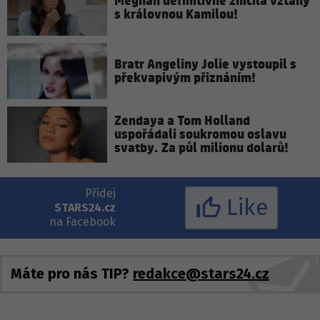
Meghan definitivně zničila vztahy
s královnou Kamilou!
Bratr Angeliny Jolie vystoupil s
překvapivým přiznáním!
Zendaya a Tom Holland
uspořádali soukromou oslavu
svatby. Za půl milionu dolarů!
Přidej
Like
STARS24.cz
na Facebook
Máte pro nás TIP?
redakce@stars24.cz