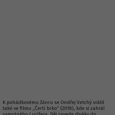
K pohádkovému žánru se Ondřej Vetchý vrátil
také ve filmu „Čertí brko“ (2018), kde si zahrál
samotného Lucifera. Děj zavede diváky do