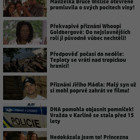
Manželka Bruce Willise otevřeně
promluvila o svých pocitech viny!
Překvapivé přiznání Whoopi
Goldbergové: Do nejslavnějších
rolí ji původně vůbec nechtěli!
Předpověď počasí do neděle:
Teploty se vrátí nad tropickou
hranici!
Přiznání Jiřího Mádla: Malý syn už
si mohl poprvé zahrát ve filmu!
DNA pomohla objasnit pomníček!
Vražda v Karlíně se stala před 15
lety
Nedokázala jsem to! Princezna