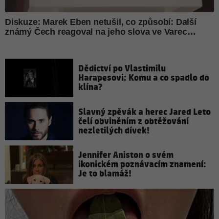
Dědictví po Vlastimilu
Harapesovi: Komu a co spadlo do
klína?
Slavný zpěvák a herec Jared Leto
čelí obviněním z obtěžování
nezletilých dívek!
Jennifer Aniston o svém
ikonickém poznávacím znamení:
Je to blamáž!