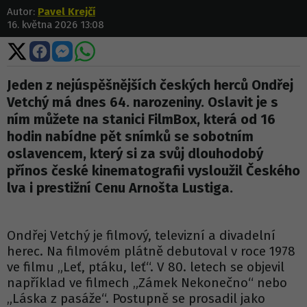
Autor:
Pavel Krejčí
16. května 2026 13:08
Sdílet
Sdílet
Sdílet
Sdílet
na
na
na
na
X
Facebooku
Messengeru
WhatsApp
Jeden z nejúspěšnějších českých herců Ondřej
Vetchý má dnes 64. narozeniny. Oslavit je s
ním můžete na stanici FilmBox, která od 16
hodin nabídne pět snímků se sobotním
oslavencem, který si za svůj dlouhodobý
přínos české kinematografii vysloužil Českého
lva i prestižní Cenu Arnošta Lustiga.
Ondřej Vetchý je filmový, televizní a divadelní
herec. Na filmovém plátně debutoval v roce 1978
ve filmu „Leť, ptáku, leť“. V 80. letech se objevil
například ve filmech „Zámek Nekonečno“ nebo
„Láska z pasáže“. Postupně se prosadil jako