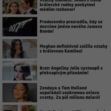
Vzácný moment: Jeden z členů
královské rodiny poskytnul
médiím rozhovor!
Producentka prozradila, kdy se
dozvíme jméno nového Jamese
Bonda!
Meghan definitivně zničila vztahy
s královnou Kamilou!
Bratr Angeliny Jolie vystoupil s
překvapivým přiznáním!
Zendaya a Tom Holland
uspořádali soukromou oslavu
svatby. Za půl milionu dolarů!