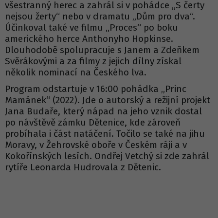
všestranný herec a zahrál si v pohádce „S čerty
nejsou žerty“ nebo v dramatu „Dům pro dva“.
Účinkoval také ve filmu „Proces“ po boku
amerického herce Anthonyho Hopkinse.
Dlouhodobě spolupracuje s Janem a Zdeňkem
Svěrákovými a za filmy z jejich dílny získal
několik nominací na Českého lva.
Program odstartuje v 16:00 pohádka „Princ
Mamánek“ (2022). Jde o autorský a režijní projekt
Jana Budaře, který nápad na jeho vznik dostal
po návštěvě zámku Dětenice, kde zároveň
probíhala i část natáčení. Točilo se také na jihu
Moravy, v Žehrovské oboře v Českém ráji a v
Kokořínských lesích. Ondřej Vetchý si zde zahrál
rytíře Leonarda Hudrovala z Dětenic.