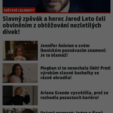
SVĚTOVÉ CELEBRITY
Slavný zpěvák a herec Jared Leto čelí
obviněním z obtěžování nezletilých
dívek!
Jennifer Aniston o svém
ikonickém poznávacím znamení:
Je to blamáž!
Meghan si to nenechala líbit! Proti
výrokům slavné kuchařky se
rázně ohradila!
Ariana Grande vysvětlila, proč se
rozhodla pozastavit kariéru!