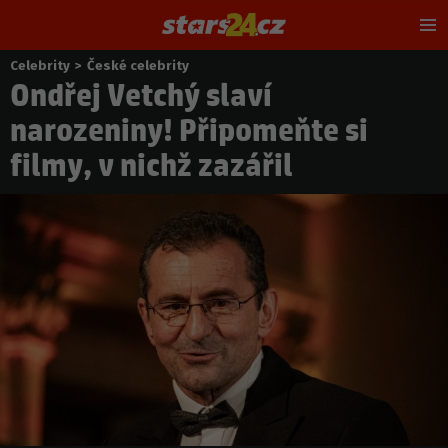
Hl
m
Celebrity
>
České celebrity
Nacházíte
Ondřej Vetchý slaví
se
zde:
narozeniny! Připomeňte si
filmy, v nichž zazářil