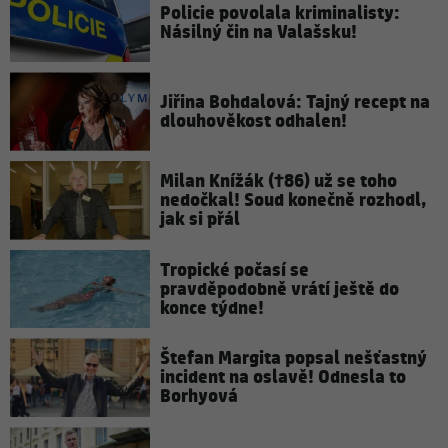
Policie povolala kriminalisty:
Násilný čin na Valašsku!
Jiřina Bohdalová: Tajný recept na
dlouhověkost odhalen!
Milan Knížák (†86) už se toho
nedočkal! Soud konečně rozhodl,
jak si přál
Tropické počasí se
pravděpodobně vrátí ještě do
konce týdne!
Štefan Margita popsal nešťastný
incident na oslavě! Odnesla to
Borhyová