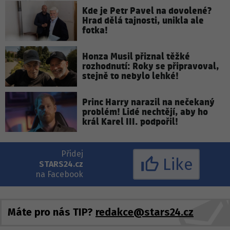
Kde je Petr Pavel na dovolené?
Hrad dělá tajnosti, unikla ale
fotka!
Honza Musil přiznal těžké
rozhodnutí: Roky se připravoval,
stejně to nebylo lehké!
Princ Harry narazil na nečekaný
problém! Lidé nechtějí, aby ho
král Karel III. podpořil!
Přidej
Like
STARS24.cz
na Facebook
Máte pro nás TIP?
redakce@stars24.cz