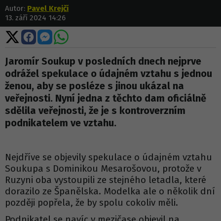
Autor:
Pavel Krejčí
13. září 2024 14:26
Sdílet
Sdílet
Sdílet
Sdílet
na
na
na
na
X
Facebooku
Messengeru
WhatsApp
Jaromír Soukup v posledních dnech nejprve
odrážel spekulace o údajném vztahu s jednou
ženou, aby se posléze s jinou ukázal na
veřejnosti. Nyní jedna z těchto dam oficiálně
sdělila veřejnosti, že je s kontroverzním
podnikatelem ve vztahu.
Nejdříve se objevily spekulace o údajném vztahu
Soukupa s Dominikou Mesarošovou, protože v
Ruzyni oba vystoupili ze stejného letadla, které
dorazilo ze Španělska. Modelka ale o několik dní
později popřela, že by spolu cokoliv měli.
Podnikatel se navíc v mezičase objevil na