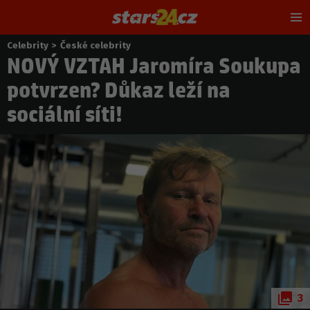
Hl
m
Celebrity
>
České celebrity
Nacházíte
NOVÝ VZTAH Jaromíra Soukupa
se
zde:
potvrzen? Důkaz leží na
sociální síti!
3