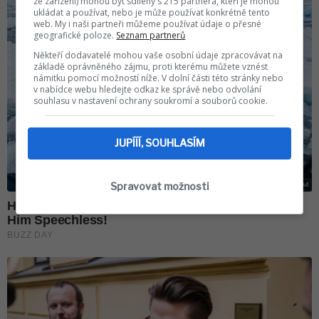
ze zařízení) mohou být sdíleny s 215 partnera, kteří je mohou
ukládat a používat, nebo je může používat konkrétně tento
web. My i naši partneři můžeme používat údaje o přesné
geografické poloze.
Seznam partnerů
Někteří dodavatelé mohou vaše osobní údaje zpracovávat na
základě oprávněného zájmu, proti kterému můžete vznést
námitku pomocí možností níže. V dolní části této stránky nebo
v nabídce webu hledejte odkaz ke správě nebo odvolání
souhlasu v nastavení ochrany soukromí a souborů cookie.
JUPÍÍÍ, SOUHLASÍM
Spravovat možnosti