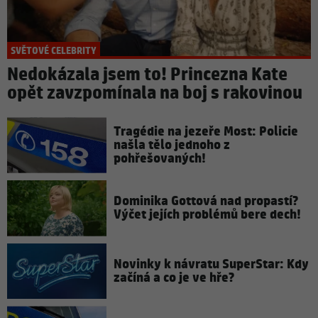
SVĚTOVÉ CELEBRITY
Nedokázala jsem to! Princezna Kate
opět zavzpomínala na boj s rakovinou
Tragédie na jezeře Most: Policie
našla tělo jednoho z
pohřešovaných!
Dominika Gottová nad propastí?
Výčet jejích problémů bere dech!
Novinky k návratu SuperStar: Kdy
začíná a co je ve hře?