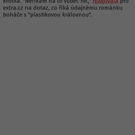
krotila. "Neříkám na to vůbec nic,"
reagovala
pro
extra.cz na dotaz, co říká údajnému románku
boháče s "plastikovou královnou".