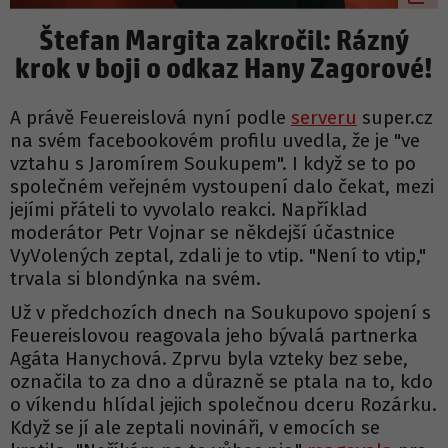
Štefan Margita zakročil: Rázný
krok v boji o odkaz Hany Zagorové!
A právě Feuereislová nyní podle
serveru
super.cz
na svém facebookovém profilu uvedla, že je "ve
vztahu s Jaromírem Soukupem". I když se to po
společném veřejném vystoupení dalo čekat, mezi
jejími přáteli to vyvolalo reakci. Například
moderátor Petr Vojnar se někdejší účastnice
VyVolených zeptal, zdali je to vtip. "Není to vtip,"
trvala si blondýnka na svém.
Už v předchozích dnech na Soukupovo spojení s
Feuereislovou reagovala jeho bývalá partnerka
Agáta Hanychová. Zprvu byla vzteky bez sebe,
označila to za dno a důrazně se ptala na to, kdo
o víkendu hlídal jejich společnou dceru Rozárku.
Když se jí ale zeptali novináři, v emocích se