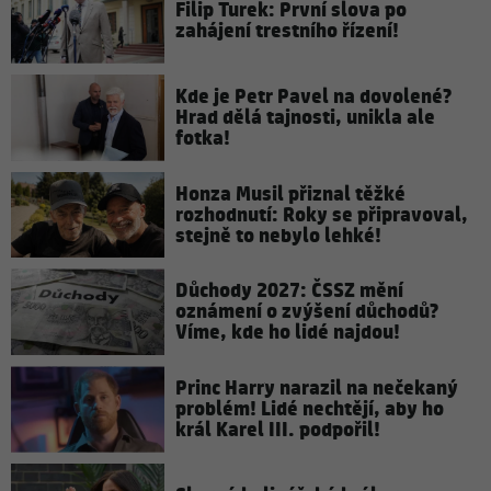
Filip Turek: První slova po
zahájení trestního řízení!
Kde je Petr Pavel na dovolené?
Hrad dělá tajnosti, unikla ale
fotka!
Honza Musil přiznal těžké
rozhodnutí: Roky se připravoval,
stejně to nebylo lehké!
Důchody 2027: ČSSZ mění
oznámení o zvýšení důchodů?
Víme, kde ho lidé najdou!
Princ Harry narazil na nečekaný
problém! Lidé nechtějí, aby ho
král Karel III. podpořil!