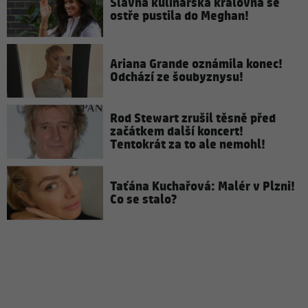
Slavná kulinářská královna se
ostře pustila do Meghan!
Ariana Grande oznámila konec!
Odchází ze šoubyznysu!
Rod Stewart zrušil těsně před
začátkem další koncert!
Tentokrát za to ale nemohl!
Taťána Kuchařová: Malér v Plzni!
Co se stalo?