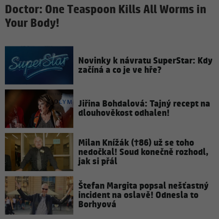
Doctor: One Teaspoon Kills All Worms in
Your Body!
Novinky k návratu SuperStar: Kdy
začíná a co je ve hře?
Jiřina Bohdalová: Tajný recept na
dlouhověkost odhalen!
Milan Knížák (†86) už se toho
nedočkal! Soud konečně rozhodl,
jak si přál
Štefan Margita popsal nešťastný
incident na oslavě! Odnesla to
Borhyová