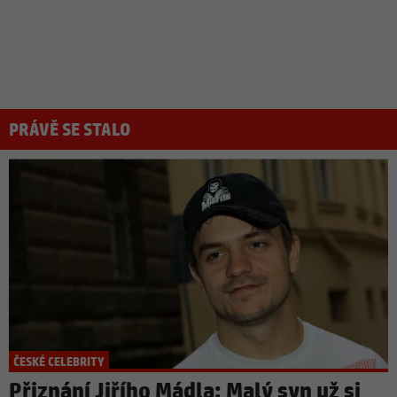
PRÁVĚ SE STALO
ČESKÉ CELEBRITY
Přiznání Jiřího Mádla: Malý syn už si