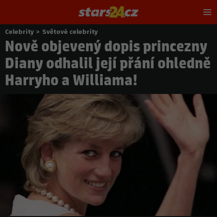
Hl
m
Celebrity
>
Světové celebrity
Nacházíte
Nově objevený dopis princezny
se
zde:
Diany odhalil její přání ohledně
Harryho a Williama!