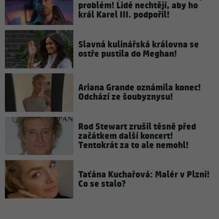
problém! Lidé nechtějí, aby ho
král Karel III. podpořil!
Slavná kulinářská královna se
ostře pustila do Meghan!
Ariana Grande oznámila konec!
Odchází ze šoubyznysu!
Rod Stewart zrušil těsně před
začátkem další koncert!
Tentokrát za to ale nemohl!
Taťána Kuchařová: Malér v Plzni!
Co se stalo?