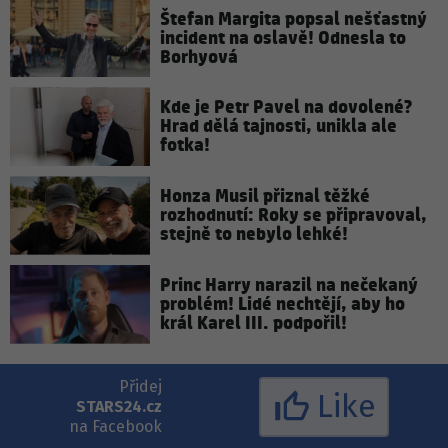
Štefan Margita popsal nešťastný
incident na oslavě! Odnesla to
Borhyová
Kde je Petr Pavel na dovolené?
Hrad dělá tajnosti, unikla ale
fotka!
Honza Musil přiznal těžké
rozhodnutí: Roky se připravoval,
stejně to nebylo lehké!
Princ Harry narazil na nečekaný
problém! Lidé nechtějí, aby ho
král Karel III. podpořil!
Přidej
Like
STARS24.cz
na Facebook