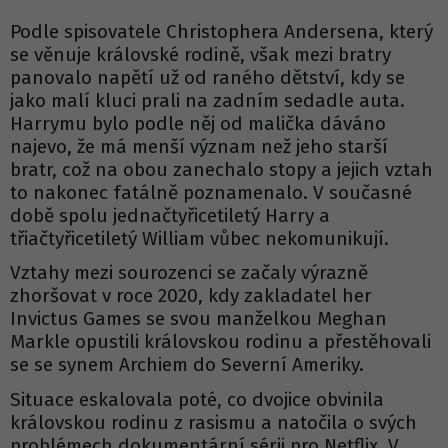
Podle spisovatele Christophera Andersena, který
se věnuje královské rodině, však mezi bratry
panovalo napětí už od raného dětství, kdy se
jako malí kluci prali na zadním sedadle auta.
Harrymu bylo podle něj od malička dáváno
najevo, že má menší význam než jeho starší
bratr, což na obou zanechalo stopy a jejich vztah
to nakonec fatálně poznamenalo. V současné
době spolu jednačtyřicetiletý Harry a
třiačtyřicetiletý William vůbec nekomunikují.
Vztahy mezi sourozenci se začaly výrazně
zhoršovat v roce 2020, kdy zakladatel her
Invictus Games se svou manželkou Meghan
Markle opustili královskou rodinu a přestěhovali
se se synem Archiem do Severní Ameriky.
Situace eskalovala poté, co dvojice obvinila
královskou rodinu z rasismu a natočila o svých
problémech dokumentární sérii pro Netflix. V