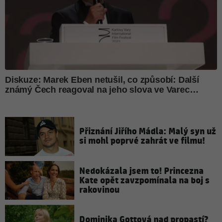
Přiznání Jiřího Mádla: Malý syn už
si mohl poprvé zahrát ve filmu!
Nedokázala jsem to! Princezna
Kate opět zavzpomínala na boj s
rakovinou
Dominika Gottová nad propastí?