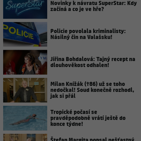
Novinky k návratu SuperStar: Kdy
začíná a co je ve hře?
Policie povolala kriminalisty:
Násilný čin na Valašsku!
Jiřina Bohdalová: Tajný recept na
dlouhověkost odhalen!
Milan Knížák (†86) už se toho
nedočkal! Soud konečně rozhodl,
jak si přál
Tropické počasí se
pravděpodobně vrátí ještě do
konce týdne!
Štefan Margita popsal nešťastný