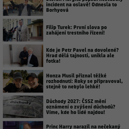
incident na oslavě! Odnesla to
Borhyová
Filip Turek: První slova po
zahájení trestního řízení!
Kde je Petr Pavel na dovolené?
Hrad dělá tajnosti, unikla ale
fotka!
Honza Musil přiznal těžké
rozhodnutí: Roky se připravoval,
stejně to nebylo lehké!
Důchody 2027: ČSSZ mění
oznámení o zvýšení důchodů?
Víme, kde ho lidé najdou!
Princ Harry narazil na nečekaný