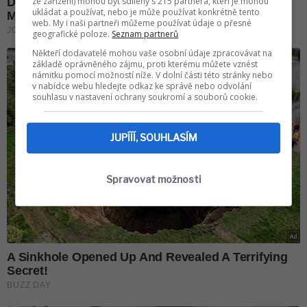
ze zařízení) mohou být sdíleny s 215 partnera, kteří je mohou
ukládat a používat, nebo je může používat konkrétně tento
web. My i naši partneři můžeme používat údaje o přesné
geografické poloze.
Seznam partnerů
Někteří dodavatelé mohou vaše osobní údaje zpracovávat na
základě oprávněného zájmu, proti kterému můžete vznést
námitku pomocí možností níže. V dolní části této stránky nebo
v nabídce webu hledejte odkaz ke správě nebo odvolání
souhlasu v nastavení ochrany soukromí a souborů cookie.
JUPÍÍÍ, SOUHLASÍM
Spravovat možnosti