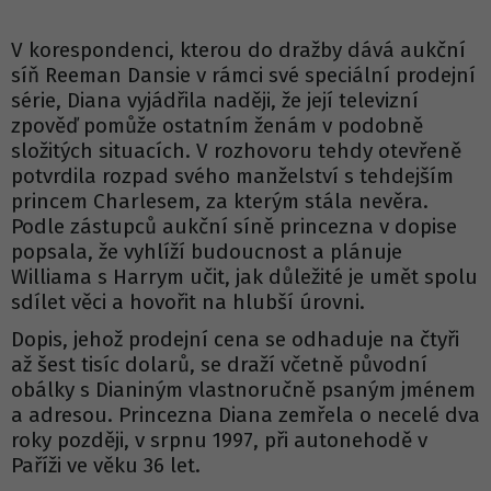
V korespondenci, kterou do dražby dává aukční
síň Reeman Dansie v rámci své speciální prodejní
série, Diana vyjádřila naději, že její televizní
zpověď pomůže ostatním ženám v podobně
složitých situacích. V rozhovoru tehdy otevřeně
potvrdila rozpad svého manželství s tehdejším
princem Charlesem, za kterým stála nevěra.
Podle zástupců aukční síně princezna v dopise
popsala, že vyhlíží budoucnost a plánuje
Williama s Harrym učit, jak důležité je umět spolu
sdílet věci a hovořit na hlubší úrovni.
Dopis, jehož prodejní cena se odhaduje na čtyři
až šest tisíc dolarů, se draží včetně původní
obálky s Dianiným vlastnoručně psaným jménem
a adresou. Princezna Diana zemřela o necelé dva
roky později, v srpnu 1997, při autonehodě v
Paříži ve věku 36 let.