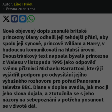
Autor:
Libor Frýdl
3. června 2026 17:51
Sdílet
Sdílet
Sdílet
Sdílet
na
na
na
na
X
Facebooku
Messengeru
WhatsApp
Nově objevený dopis zesnulé britské
princezny Diany odhalil její tehdejší přání, aby
spolu její synové, princové William a Harry, v
budoucnu komunikovali na hlubší úrovni.
Dvoustránkový text napsala bývalá princezna
z Walesu v listopadu 1995 jako odpověď
svému příznivci Michaelu Barrattovi, který jí
vyjádřil podporu po odvysílání jejího
výbušného rozhovoru pro pořad Panorama
televize BBC. Diana v dopise uvedla, jak moc ji
jeho slova dojala, a ztotožnila se s jeho
názory na sebepoznání a potřebu posunout
se v životě dál.