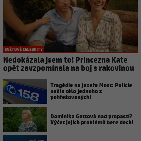
SVĚTOVÉ CELEBRITY
Nedokázala jsem to! Princezna Kate
opět zavzpomínala na boj s rakovinou
Tragédie na jezeře Most: Policie
našla tělo jednoho z
pohřešovaných!
Dominika Gottová nad propastí?
Výčet jejích problémů bere dech!