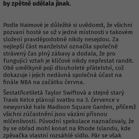
by zpětně udělala jinak.
Podle Haimové je důležité si uvědomit, že všichni
pozvaní hosté se už v jedné místnosti v takovém
složení pravděpodobně nikdy nesejdou. Za
nejlepší část manželství označila společně
strávený čas plný zábavy a dodala, že pro
fungující vztah je klíčové nikdy nepřestat randit.
Obě umělkyně pojí dlouholeté přátelství, což
dokazuje i jejich nedávná společná účast na
finále NBA na začátku června.
Šestatřicetiletá Taylor Swiftová a stejně starý
Travis Kelce plánují svatbu na 3. července v
newyorské hale Madison Square Garden, přičemž
všichni zúčastnění jsou vázáni přísnou
mlčenlivostí. Původní spekulace naznačovaly, že
by se obřad mohl konat na Rhode Islandu, kde
zpěvačka vlastní rozsáhlé sídlo. Pár se však