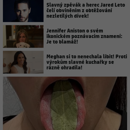
Slavný zpěvák a herec Jared Leto
čelí obviněním z obtěžování
nezletilých dívek!
Jennifer Aniston o svém
ikonickém poznávacím znamení:
Je to blamáž!
Meghan si to nenechala líbit! Proti
výrokům slavné kuchařky se
rázně ohradila!