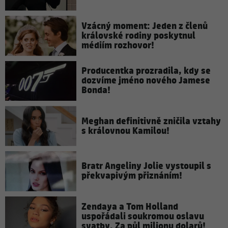
Vzácný moment: Jeden z členů
královské rodiny poskytnul
médiím rozhovor!
Producentka prozradila, kdy se
dozvíme jméno nového Jamese
Bonda!
Meghan definitivně zničila vztahy
s královnou Kamilou!
Bratr Angeliny Jolie vystoupil s
překvapivým přiznáním!
Zendaya a Tom Holland
uspořádali soukromou oslavu
svatby. Za půl milionu dolarů!