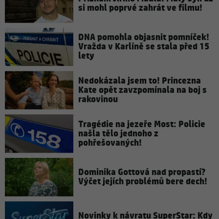
si mohl poprvé zahrát ve filmu!
DNA pomohla objasnit pomníček!
Vražda v Karlíně se stala před 15
lety
Nedokázala jsem to! Princezna
Kate opět zavzpomínala na boj s
rakovinou
Tragédie na jezeře Most: Policie
našla tělo jednoho z
pohřešovaných!
Dominika Gottová nad propastí?
Výčet jejích problémů bere dech!
Novinky k návratu SuperStar: Kdy