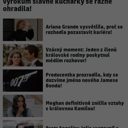
výrokům slavné kuchařky se rázně
ohradila!
Ariana Grande vysvětlila, proč se
rozhodla pozastavit kariéru!
Vzácný moment: Jeden z členů
královské rodiny poskytnul
médiím rozhovor!
Producentka prozradila, kdy se
dozvíme jméno nového Jamese
Bonda!
Meghan definitivně zničila vztahy
s královnou Kamilou!