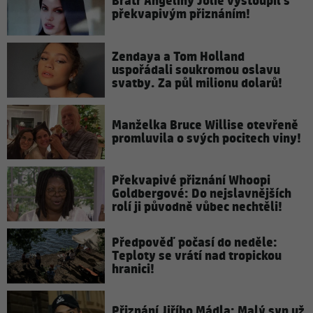
Bratr Angeliny Jolie vystoupil s
překvapivým přiznáním!
Zendaya a Tom Holland
uspořádali soukromou oslavu
svatby. Za půl milionu dolarů!
Manželka Bruce Willise otevřeně
promluvila o svých pocitech viny!
Překvapivé přiznání Whoopi
Goldbergové: Do nejslavnějších
rolí ji původně vůbec nechtěli!
Předpověď počasí do neděle:
Teploty se vrátí nad tropickou
hranici!
Přiznání Jiřího Mádla: Malý syn už