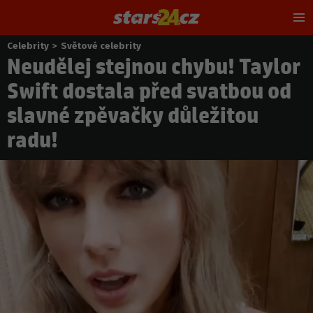
Hl
m
Celebrity
>
Světové celebrity
Nacházíte
Neudělej stejnou chybu! Taylor
se
zde:
Swift dostala před svatbou od
slavné zpěvačky důležitou
radu!