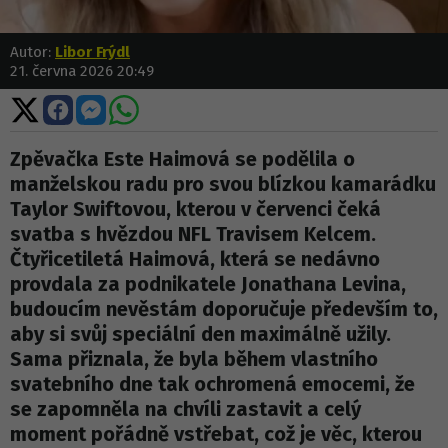
Autor:
Libor Frýdl
21. června 2026 20:49
Sdílet
Sdílet
Sdílet
Sdílet
na
na
na
na
X
Facebooku
Messengeru
WhatsApp
Zpěvačka Este Haimová se podělila o
manželskou radu pro svou blízkou kamarádku
Taylor Swiftovou, kterou v červenci čeká
svatba s hvězdou NFL Travisem Kelcem.
Čtyřicetiletá Haimová, která se nedávno
provdala za podnikatele Jonathana Levina,
budoucím nevěstám doporučuje především to,
aby si svůj speciální den maximálně užily.
Sama přiznala, že byla během vlastního
svatebního dne tak ochromená emocemi, že
se zapomněla na chvíli zastavit a celý
moment pořádně vstřebat, což je věc, kterou