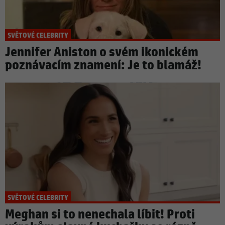
SVĚTOVÉ CELEBRITY
Jennifer Aniston o svém ikonickém
poznávacím znamení: Je to blamáž!
SVĚTOVÉ CELEBRITY
Meghan si to nenechala líbit! Proti