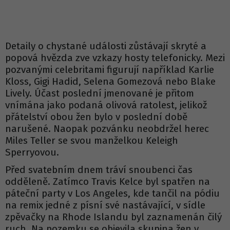
Detaily o chystané události zůstávají skryté a
popová hvězda zve vzkazy hosty telefonicky. Mezi
pozvanými celebritami figurují například Karlie
Kloss, Gigi Hadid, Selena Gomezová nebo Blake
Lively. Účast poslední jmenované je přitom
vnímána jako podaná olivová ratolest, jelikož
přátelství obou žen bylo v poslední době
narušené. Naopak pozvánku neobdržel herec
Miles Teller se svou manželkou Keleigh
Sperryovou.
Před svatebním dnem tráví snoubenci čas
odděleně. Zatímco Travis Kelce byl spatřen na
páteční party v Los Angeles, kde tančil na pódiu
na remix jedné z písní své nastávající, v sídle
zpěvačky na Rhode Islandu byl zaznamenán čilý
ruch. Na pozemku se objevila skupina žen v