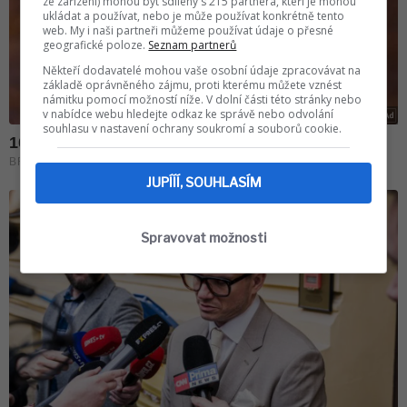
ze zařízení) mohou být sdíleny s 215 partnera, kteří je mohou
ukládat a používat, nebo je může používat konkrétně tento
web. My i naši partneři můžeme používat údaje o přesné
geografické poloze.
Seznam partnerů
Někteří dodavatelé mohou vaše osobní údaje zpracovávat na
základě oprávněného zájmu, proti kterému můžete vznést
námitku pomocí možností níže. V dolní části této stránky nebo
v nabídce webu hledejte odkaz ke správě nebo odvolání
souhlasu v nastavení ochrany soukromí a souborů cookie.
JUPÍÍÍ, SOUHLASÍM
Spravovat možnosti