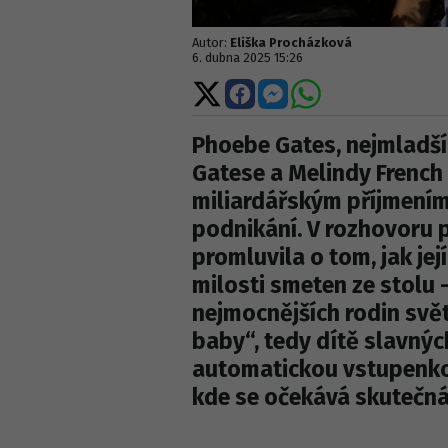
Autor:
Eliška Procházková
6. dubna 2025 15:26
Sdílet
Sdílet
Sdílet
Sdílet
na
na
na
na
X
Facebooku
Messengeru
WhatsApp
Phoebe Gates, nejmladší 
Gatese a Melindy French 
miliardářským příjmením 
podnikání. V rozhovoru 
promluvila o tom, jak je
milosti smeten ze stolu –
nejmocnějších rodin svět
baby“, tedy dítě slavnýc
automatickou vstupenkou
kde se očekává skutečná 