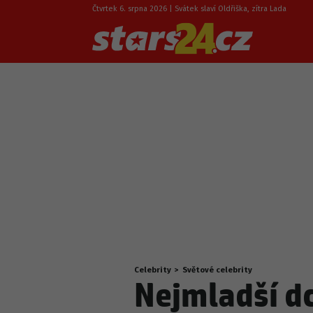
Čtvrtek 6. srpna 2026 | Svátek slaví Oldřiška, zítra Lada
Celebrity
>
Světové celebrity
Nacházíte
Nejmladší dc
se
zde: