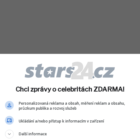
Chci zprávy o celebritách ZDARMA!
Personalizovaná reklama a obsah, měření reklam a obsahu,
průzkum publika a rozvoj služeb
Ukládání a/nebo přístup k informacím v zařízení
ojuje za rovnost pohlaví, reprodukční práva
je rozhodnutí amerických soudů v otázce
Další informace
dporuje vzdělání o ženském zdraví a zvyšuje