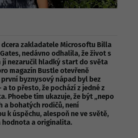
dcera zakladatele Microsoftu Billa
Gates, nedávno odhalila, že život s
jí nezaručil hladký start do světa
pro magazín Bustle otevřeně
jí první byznysový nápad byl bez
 a to přesto, že pochází z jedné z
a. Phoebe tím ukazuje, že být „nepo
h a bohatých rodičů, není
 k úspěchu, alespoň ne ve světě,
hodnota a originalita.