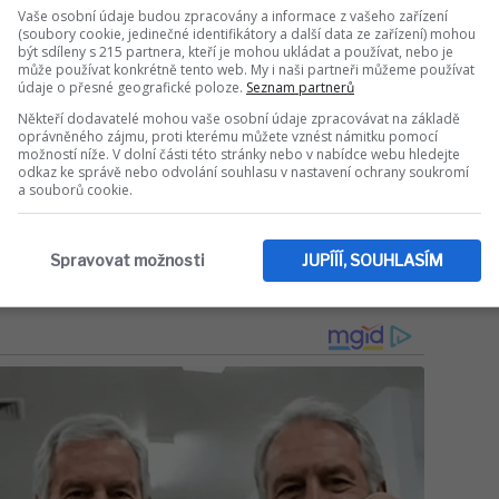
hnologiích ve zdravotnictví. Všechny tyto
Vaše osobní údaje budou zpracovány a informace z vašeho zařízení
(soubory cookie, jedinečné identifikátory a další data ze zařízení) mohou
 vědoma své výjimečné pozice, ale zároveň se
být sdíleny s 215 partnera, kteří je mohou ukládat a používat, nebo je
ího hnutí, nikoli jen dcerou slavného otce.
může používat konkrétně tento web. My i naši partneři můžeme používat
údaje o přesné geografické poloze.
Seznam partnerů
pad neuspěl, rozhodně se nenechala odradit
jí příběh ukazuje, že i děti privilegovaných
Někteří dodavatelé mohou vaše osobní údaje zpracovávat na základě
oprávněného zájmu, proti kterému můžete vznést námitku pomocí
a odvahu jít s kůží na trh.
možností níže. V dolní části této stránky nebo v nabídce webu hledejte
odkaz ke správě nebo odvolání souhlasu v nastavení ochrany soukromí
a souborů cookie.
Sdílet na WhatsApp
Spravovat možnosti
JUPÍÍÍ, SOUHLASÍM
IT DO DISKUZE (0 PŘÍSPĚVKŮ)