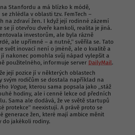
 na Stanfordu a má blízko k módě,
, se zhlédla v oblasti tzv. FemTech –
 na zdraví žen. I když její rodinné zázemí
se jí otevřou dveře kamkoli, realita je jiná.
entovala investorům, ale byla rázně
rdé, ale upřímné – a nutné,“ svěřila se. Tato
e svět inovací není o jméně, ale o kvalitě a
ka jí nakonec pomohla svůj nápad vylepšit a
ně použitelného, informuje server
DailyMail
.
e její pozice jí v některých oblastech
 svým rodičům se dostala například na
kého
Vogue
, kterou sama popsala jako „stáž
louhé hodiny, ale i cenné lekce od předních
. Sama ale dodává, že ve světě startupů
é protekce“ neexistují. A právě proto se
é generace žen, které mají ambice měnit
y do jakékoli rodiny.