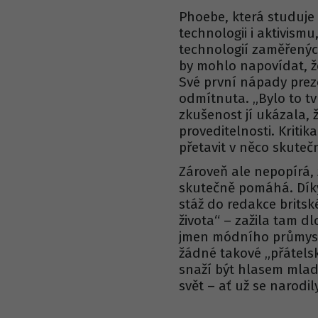
Phoebe, která studuje
technologii i aktivismu
technologií zaměřených
by mohlo napovídat, že 
Své první nápady prez
odmítnuta. „Bylo to tv
zkušenost jí ukázala, ž
proveditelnosti. Kriti
přetavit v něco skuteč
Zároveň ale nepopírá, ž
skutečně pomáhá. Díky
stáž do redakce brits
života“ – zažila tam d
jmen módního průmyslu
žádné takové „přátelsk
snaží být hlasem mlad
svět – ať už se narodil