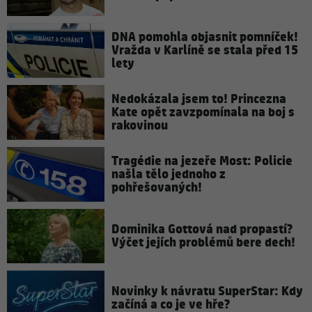
DNA pomohla objasnit pomníček!
Vražda v Karlíně se stala před 15
lety
Nedokázala jsem to! Princezna
Kate opět zavzpomínala na boj s
rakovinou
Tragédie na jezeře Most: Policie
našla tělo jednoho z
pohřešovaných!
Dominika Gottová nad propastí?
Výčet jejích problémů bere dech!
Novinky k návratu SuperStar: Kdy
začíná a co je ve hře?