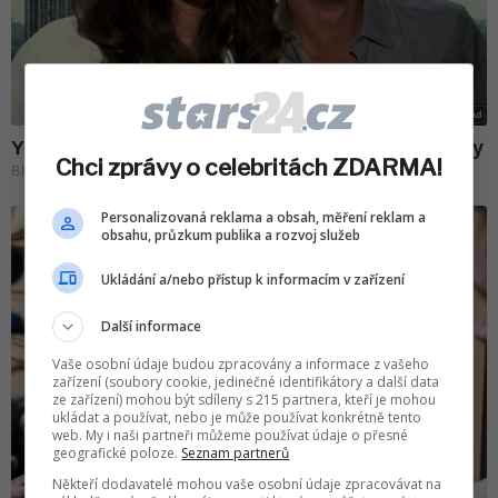
Chci zprávy o celebritách ZDARMA!
Personalizovaná reklama a obsah, měření reklam a
obsahu, průzkum publika a rozvoj služeb
Ukládání a/nebo přístup k informacím v zařízení
Další informace
Vaše osobní údaje budou zpracovány a informace z vašeho
zařízení (soubory cookie, jedinečné identifikátory a další data
ze zařízení) mohou být sdíleny s 215 partnera, kteří je mohou
ukládat a používat, nebo je může používat konkrétně tento
web. My i naši partneři můžeme používat údaje o přesné
geografické poloze.
Seznam partnerů
Někteří dodavatelé mohou vaše osobní údaje zpracovávat na