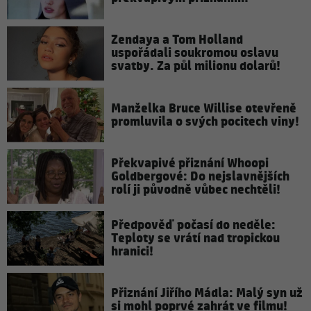
Zendaya a Tom Holland
uspořádali soukromou oslavu
svatby. Za půl milionu dolarů!
Manželka Bruce Willise otevřeně
promluvila o svých pocitech viny!
Překvapivé přiznání Whoopi
Goldbergové: Do nejslavnějších
rolí ji původně vůbec nechtěli!
Předpověď počasí do neděle:
Teploty se vrátí nad tropickou
hranici!
Přiznání Jiřího Mádla: Malý syn už
si mohl poprvé zahrát ve filmu!