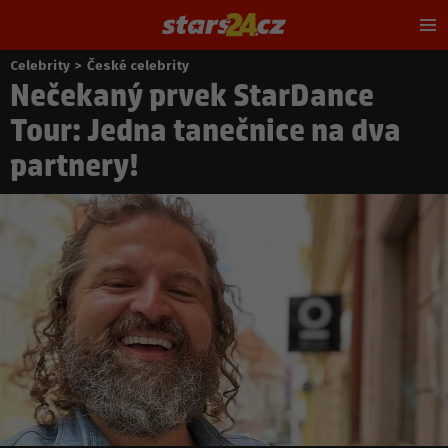
Hl
m
Celebrity
>
České celebrity
Nacházíte
Nečekaný prvek StarDance
se
zde:
Tour: Jedna tanečnice na dva
partnery!