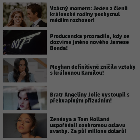
Vzácný moment: Jeden z členů
královské rodiny poskytnul
médiím rozhovor!
Producentka prozradila, kdy se
dozvíme jméno nového Jamese
Bonda!
Meghan definitivně zničila vztahy
s královnou Kamilou!
Bratr Angeliny Jolie vystoupil s
překvapivým přiznáním!
Zendaya a Tom Holland
uspořádali soukromou oslavu
svatby. Za půl milionu dolarů!