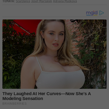
TÉMATA:
StarDance
Josef Maršálek
Adriana Mašková