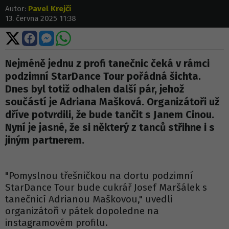
Autor:
Pavel Krejčí
13. června 2025 11:38
Sdílet
Sdílet
Sdílet
Sdílet
na
na
na
na
X
Facebooku
Messengeru
WhatsApp
Nejméně jednu z profi tanečnic čeká v rámci
podzimní StarDance Tour pořádná šichta.
Dnes byl totiž odhalen další pár, jehož
součástí je Adriana Mašková. Organizátoři už
dříve potvrdili, že bude tančit s Janem Cinou.
Nyní je jasné, že si některý z tanců střihne i s
jiným partnerem.
"Pomyslnou třešničkou na dortu podzimní
StarDance Tour bude cukrář Josef Maršálek s
tanečnicí Adrianou Maškovou," uvedli
organizátoři v pátek dopoledne na
instagramovém profilu.