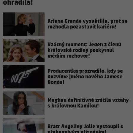
ohradila!
Ariana Grande vysvětlila, proč se
rozhodla pozastavit kariéru!
Vzácný moment: Jeden z členů
královské rodiny poskytnul
médiím rozhovor!
Producentka prozradila, kdy se
dozvíme jméno nového Jamese
Bonda!
Meghan definitivně zničila vztahy
s královnou Kamilou!
Bratr Angeliny Jolie vystoupil s
překvapivým přiznáním!