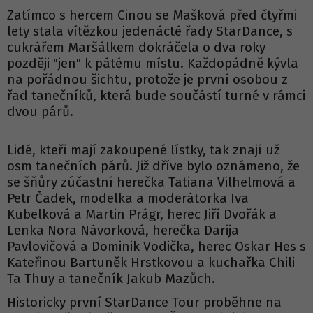
Zatímco s hercem Cinou se Mašková před čtyřmi
lety stala vítězkou jedenácté řady StarDance, s
cukrářem Maršálkem dokráčela o dva roky
později "jen" k pátému místu. Každopádně kývla
na pořádnou šichtu, protože je první osobou z
řad tanečníků, která bude součástí turné v rámci
dvou párů.
Lidé, kteří mají zakoupené lístky, tak znají už
osm tanečních párů. Již dříve bylo oznámeno, že
se šňůry zúčastní herečka Tatiana Vilhelmová a
Petr Čadek, modelka a moderátorka Iva
Kubelková a Martin Prágr, herec Jiří Dvořák a
Lenka Nora Návorková, herečka Darija
Pavlovičová a Dominik Vodička, herec Oskar Hes s
Kateřinou Bartuněk Hrstkovou a kuchařka Chili
Ta Thuy a tanečník Jakub Mazůch.
Historicky první StarDance Tour proběhne na