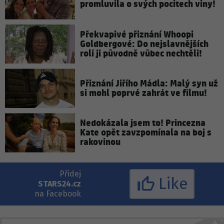
promluvila o svých pocitech viny!
Překvapivé přiznání Whoopi
Goldbergové: Do nejslavnějších
rolí ji původně vůbec nechtěli!
Přiznání Jiřího Mádla: Malý syn už
si mohl poprvé zahrát ve filmu!
Nedokázala jsem to! Princezna
Kate opět zavzpomínala na boj s
rakovinou
Přidej
Like
STARS24.cz
na Facebook