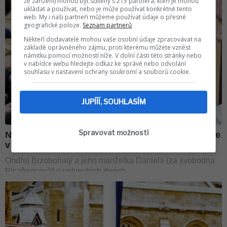
ze zařízení) mohou být sdíleny s 215 partnera, kteří je mohou
ukládat a používat, nebo je může používat konkrétně tento
web. My i naši partneři můžeme používat údaje o přesné
geografické poloze.
Seznam partnerů
Někteří dodavatelé mohou vaše osobní údaje zpracovávat na
základě oprávněného zájmu, proti kterému můžete vznést
námitku pomocí možností níže. V dolní části této stránky nebo
v nabídce webu hledejte odkaz ke správě nebo odvolání
souhlasu v nastavení ochrany soukromí a souborů cookie.
JUPÍÍÍ, SOUHLASÍM
Spravovat možnosti