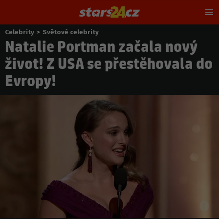
Hl
m
Celebrity
>
Světové celebrity
Nacházíte
Natalie Portman začala nový
se
zde:
život! Z USA se přestěhovala do
Evropy!