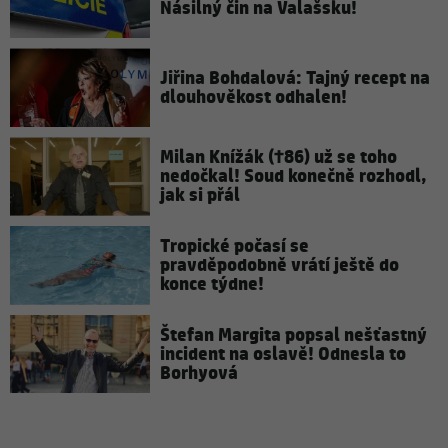
Násilný čin na Valašsku!
Jiřina Bohdalová: Tajný recept na
dlouhověkost odhalen!
Milan Knížák (†86) už se toho
nedočkal! Soud konečně rozhodl,
jak si přál
Tropické počasí se
pravděpodobně vrátí ještě do
konce týdne!
Štefan Margita popsal nešťastný
incident na oslavě! Odnesla to
Borhyová