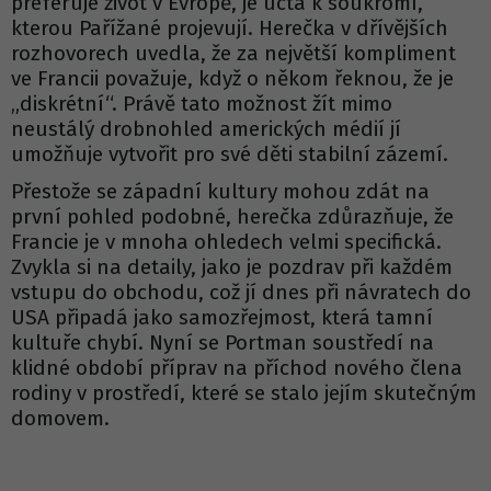
preferuje život v Evropě, je úcta k soukromí,
kterou Pařížané projevují. Herečka v dřívějších
rozhovorech uvedla, že za největší kompliment
ve Francii považuje, když o někom řeknou, že je
„diskrétní“. Právě tato možnost žít mimo
neustálý drobnohled amerických médií jí
umožňuje vytvořit pro své děti stabilní zázemí.
Přestože se západní kultury mohou zdát na
první pohled podobné, herečka zdůrazňuje, že
Francie je v mnoha ohledech velmi specifická.
Zvykla si na detaily, jako je pozdrav při každém
vstupu do obchodu, což jí dnes při návratech do
USA připadá jako samozřejmost, která tamní
kultuře chybí. Nyní se Portman soustředí na
klidné období příprav na příchod nového člena
rodiny v prostředí, které se stalo jejím skutečným
domovem.