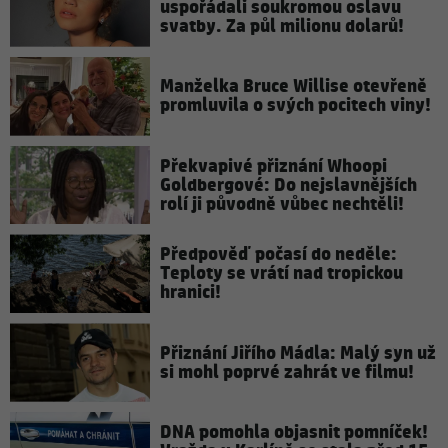
uspořádali soukromou oslavu
svatby. Za půl milionu dolarů!
Manželka Bruce Willise otevřeně
promluvila o svých pocitech viny!
Překvapivé přiznání Whoopi
Goldbergové: Do nejslavnějších
rolí ji původně vůbec nechtěli!
Předpověď počasí do neděle:
Teploty se vrátí nad tropickou
hranici!
Přiznání Jiřího Mádla: Malý syn už
si mohl poprvé zahrát ve filmu!
DNA pomohla objasnit pomníček!