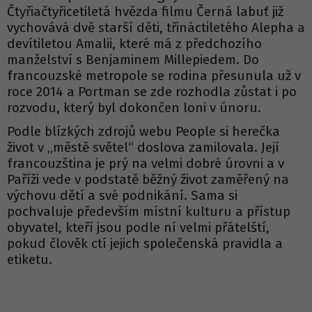
Čtyřiačtyřicetiletá hvězda filmu Černá labuť již
vychovává dvě starší děti, třináctiletého Alepha a
devítiletou Amalii, které má z předchozího
manželství s Benjaminem Millepiedem. Do
francouzské metropole se rodina přesunula už v
roce 2014 a Portman se zde rozhodla zůstat i po
rozvodu, který byl dokončen loni v únoru.
Podle blízkých zdrojů webu People si herečka
život v „městě světel“ doslova zamilovala. Její
francouzština je prý na velmi dobré úrovni a v
Paříži vede v podstatě běžný život zaměřený na
výchovu dětí a své podnikání. Sama si
pochvaluje především místní kulturu a přístup
obyvatel, kteří jsou podle ní velmi přátelští,
pokud člověk ctí jejich společenská pravidla a
etiketu.