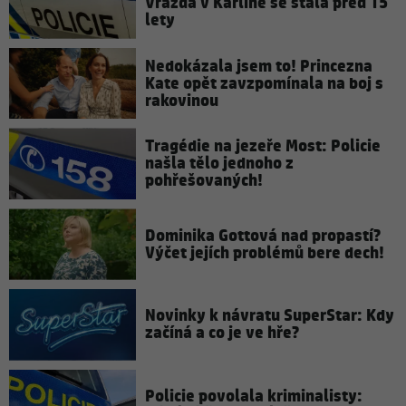
Vražda v Karlíně se stala před 15
lety
Nedokázala jsem to! Princezna
Kate opět zavzpomínala na boj s
rakovinou
Tragédie na jezeře Most: Policie
našla tělo jednoho z
pohřešovaných!
Dominika Gottová nad propastí?
Výčet jejích problémů bere dech!
Novinky k návratu SuperStar: Kdy
začíná a co je ve hře?
Policie povolala kriminalisty: