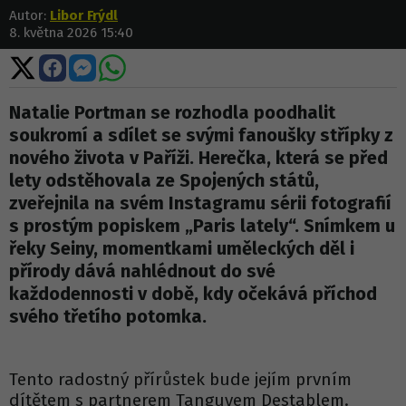
Autor:
Libor Frýdl
8. května 2026 15:40
Sdílet
Sdílet
Sdílet
Sdílet
na
na
na
na
X
Facebooku
Messengeru
WhatsApp
Natalie Portman se rozhodla poodhalit
soukromí a sdílet se svými fanoušky střípky z
nového života v Paříži. Herečka, která se před
lety odstěhovala ze Spojených států,
zveřejnila na svém Instagramu sérii fotografií
s prostým popiskem „Paris lately“. Snímkem u
řeky Seiny, momentkami uměleckých děl i
přírody dává nahlédnout do své
každodennosti v době, kdy očekává příchod
svého třetího potomka.
Tento radostný přírůstek bude jejím prvním
dítětem s partnerem Tanguyem Destablem.