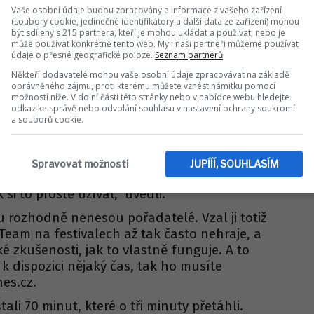
Vaše osobní údaje budou zpracovány a informace z vašeho zařízení
ČESKÉ CELEBRITY
(soubory cookie, jedinečné identifikátory a další data ze zařízení) mohou
slova Libora Boučka na
být sdíleny s 215 partnera, kteří je mohou ukládat a používat, nebo je
může používat konkrétně tento web. My i naši partneři můžeme používat
údaje o přesné geografické poloze.
Seznam partnerů
Něrgešové: "A teď ta
Někteří dodavatelé mohou vaše osobní údaje zpracovávat na základě
sv**ě..."
oprávněného zájmu, proti kterému můžete vznést námitku pomocí
možností níže. V dolní části této stránky nebo v nabídce webu hledejte
odkaz ke správě nebo odvolání souhlasu v nastavení ochrany soukromí
a souborů cookie.
 hvězdný interpret nic nevyčítal. "Po
 za Paľem, abychom si vše ujasnili – a byl
, že se nechal strhnout atmosférou, protože
Spravovat možnosti
JUPÍÍÍ, SOUHLASÍM
e vůbec nesledoval čas a myslel si navíc, že
 si to prostě užíval," uvedli.
u rozhodně nenesou pořadatelé. Vzal ji totiž
"Team na festivalech až tak často nehraje, a
 zkušenosti, jak to vlastně funguje. A to
 k dispozici nějaký čas, tak ho musíte
nes.cz.
tali 70 minut, které o tři minuty přetáhli.