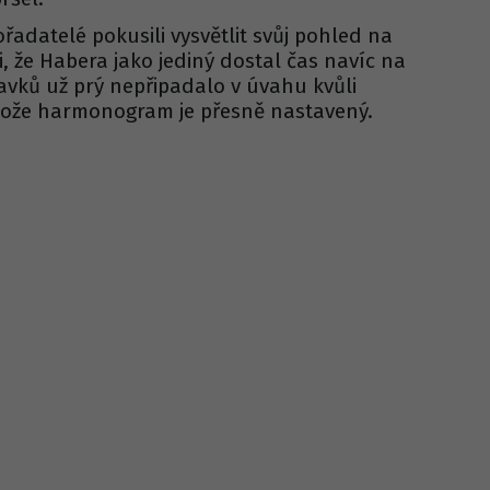
adatelé pokusili vysvětlit svůj pohled na
li, že Habera jako jediný dostal čas navíc na
davků už prý nepřipadalo v úvahu kvůli
tože harmonogram je přesně nastavený.