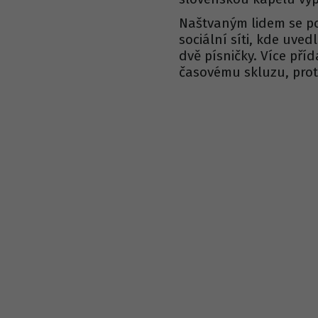
Naštvaným lidem se poř
sociální síti, kde uved
dvě písničky. Více pří
časovému skluzu, pro