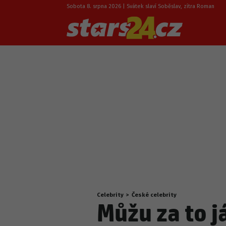
Sobota 8. srpna 2026 | Svátek slaví Soběslav, zítra Roman
Celebrity
>
České celebrity
Nacházíte
Můžu za to j
se
zde: