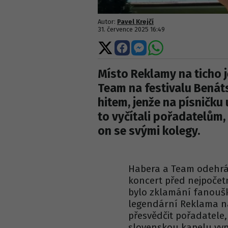
Autor:
Pavel Krejčí
31. července 2025 16:49
Sdílet
Sdílet
Sdílet
Sdílet
na
na
na
na
X
Facebooku
Messengeru
WhatsApp
Místo Reklamy na ticho j
Team na festivalu Benát
hitem, jenže na písničku
to vyčítali pořadatelům, 
on se svými kolegy.
Habera a Team odehrál
koncert před nejpočetn
bylo zklamání fanoušk
legendární Reklama na
přesvědčit pořadatele, a
slovenskou kapelu vyp