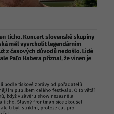
en ticho. Koncert slovenské skupiny
ská měl vyvrcholit legendárním
 už z časových důvodů nedošlo. Lidé
ale Paľo Habera přiznal, že vinen je
i podle tiskové zprávy od pořadatelů
ějším publikem celého festivalu. O to větší
ů, když v závěru show nezazněla
 ticho. Slavný frontman sice zkoušel
le ti byli striktní, protože čas pro
ršel.