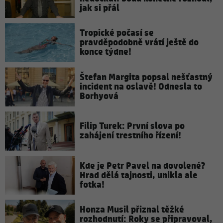
jak si přál
Tropické počasí se
pravděpodobně vrátí ještě do
konce týdne!
Štefan Margita popsal nešťastný
incident na oslavě! Odnesla to
Borhyová
Filip Turek: První slova po
zahájení trestního řízení!
Kde je Petr Pavel na dovolené?
Hrad dělá tajnosti, unikla ale
fotka!
Honza Musil přiznal těžké
rozhodnutí: Roky se připravoval,