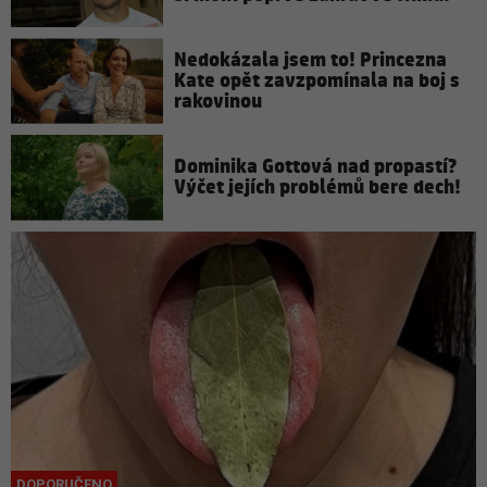
Nedokázala jsem to! Princezna
Kate opět zavzpomínala na boj s
rakovinou
Dominika Gottová nad propastí?
Výčet jejích problémů bere dech!