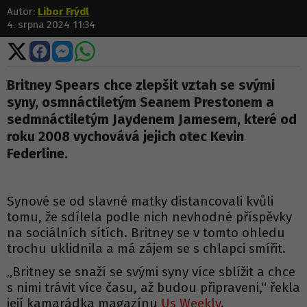
Autor:
Libor Frýdl
4. srpna 2024 11:34
Sdílet
Sdílet
Sdílet
Sdílet
na
na
na
na
X
Facebooku
Messengeru
WhatsApp
Britney Spears chce zlepšit vztah se svými
syny, osmnáctiletým Seanem Prestonem a
sedmnáctiletým Jaydenem Jamesem, které od
roku 2008 vychovává jejich otec Kevin
Federline.
Synové se od slavné matky distancovali kvůli
tomu, že sdílela podle nich nevhodné příspěvky
na sociálních sítích. Britney se v tomto ohledu
trochu uklidnila a má zájem se s chlapci smířit.
„Britney se snaží se svými syny více sblížit a chce
s nimi trávit více času, až budou připraveni,“ řekla
její kamarádka magazínu
Us Weekly
.