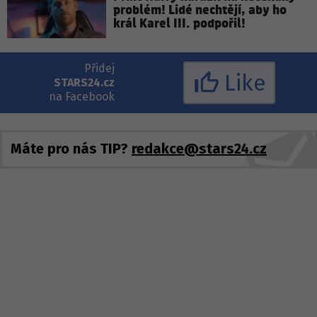
problém! Lidé nechtějí, aby ho
král Karel III. podpořil!
Přidej
Like
STARS24.cz
na Facebook
Máte pro nás TIP?
redakce@stars24.cz