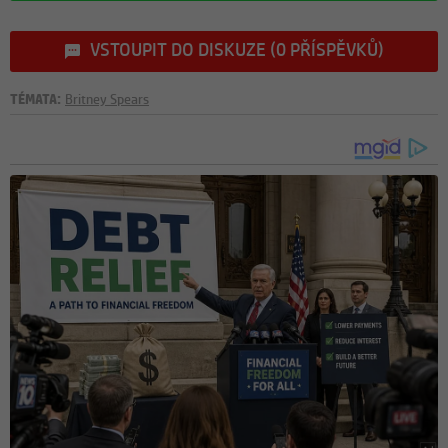
VSTOUPIT DO DISKUZE (0 PŘÍSPĚVKŮ)
TÉMATA:
Britney Spears