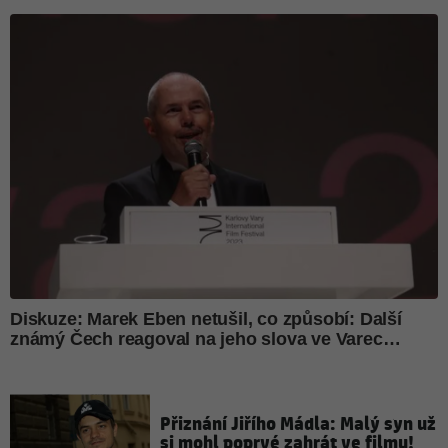
Přiznání Jiřího Mádla: Malý syn už
si mohl poprvé zahrát ve filmu!