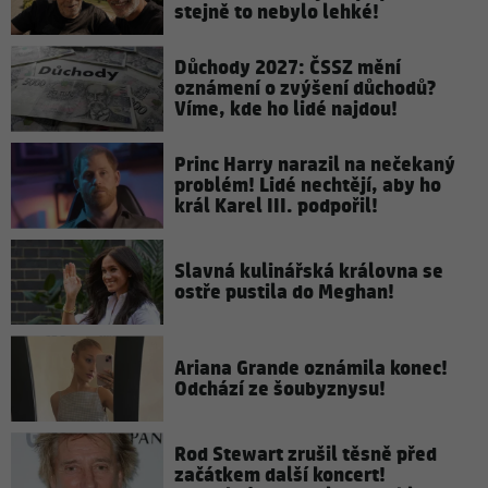
stejně to nebylo lehké!
Důchody 2027: ČSSZ mění
oznámení o zvýšení důchodů?
Víme, kde ho lidé najdou!
Princ Harry narazil na nečekaný
problém! Lidé nechtějí, aby ho
král Karel III. podpořil!
Slavná kulinářská královna se
ostře pustila do Meghan!
Ariana Grande oznámila konec!
Odchází ze šoubyznysu!
Rod Stewart zrušil těsně před
začátkem další koncert!