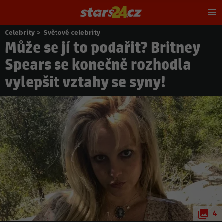
Hl
m
Celebrity
>
Světové celebrity
Nacházíte
Může se jí to podařit? Britney
se
zde:
Spears se konečně rozhodla
vylepšit vztahy se syny!
4