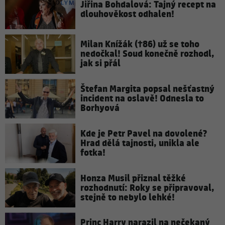
Jiřina Bohdalová: Tajný recept na
dlouhověkost odhalen!
Milan Knížák (†86) už se toho
nedočkal! Soud konečně rozhodl,
jak si přál
Štefan Margita popsal nešťastný
incident na oslavě! Odnesla to
Borhyová
Kde je Petr Pavel na dovolené?
Hrad dělá tajnosti, unikla ale
fotka!
Honza Musil přiznal těžké
rozhodnutí: Roky se připravoval,
stejně to nebylo lehké!
Princ Harry narazil na nečekaný