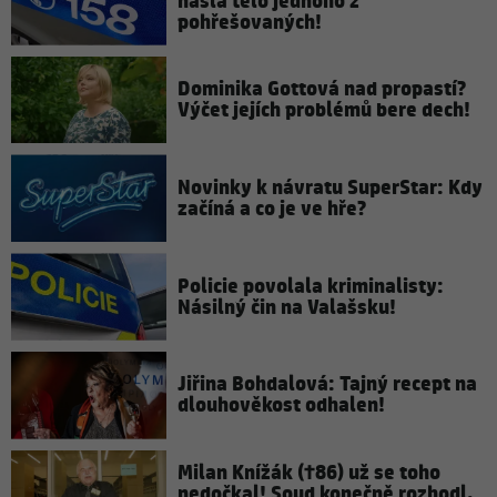
našla tělo jednoho z
pohřešovaných!
Dominika Gottová nad propastí?
Výčet jejích problémů bere dech!
Novinky k návratu SuperStar: Kdy
začíná a co je ve hře?
Policie povolala kriminalisty:
Násilný čin na Valašsku!
Jiřina Bohdalová: Tajný recept na
dlouhověkost odhalen!
Milan Knížák (†86) už se toho
nedočkal! Soud konečně rozhodl,