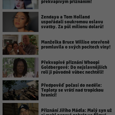
překvapivým přiznáním!
Zendaya a Tom Holland
uspořádali soukromou oslavu
svatby. Za půl milionu dolarů!
Manželka Bruce Willise otevřeně
promluvila o svých pocitech viny!
Překvapivé přiznání Whoopi
Goldbergové: Do nejslavnějších
rolí ji původně vůbec nechtěli!
Předpověď počasí do neděle:
Teploty se vrátí nad tropickou
hranici!
Přiznání Jiřího Mádla: Malý syn už