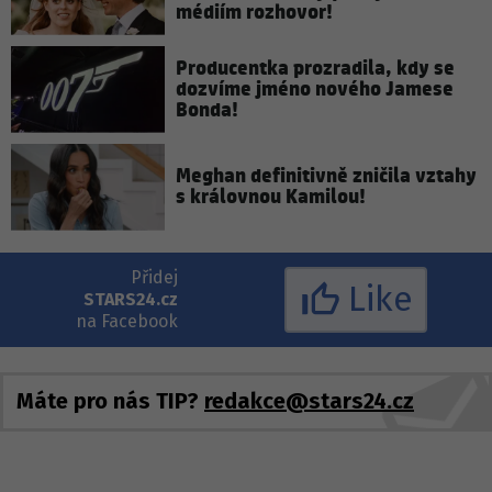
médiím rozhovor!
Producentka prozradila, kdy se
dozvíme jméno nového Jamese
Bonda!
Meghan definitivně zničila vztahy
s královnou Kamilou!
Přidej
Like
STARS24.cz
na Facebook
Máte pro nás TIP?
redakce@stars24.cz