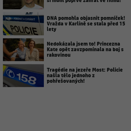
si mohl poprvé zahrát ve filmu!
DNA pomohla objasnit pomníček!
Vražda v Karlíně se stala před 15
lety
Nedokázala jsem to! Princezna
Kate opět zavzpomínala na boj s
rakovinou
Tragédie na jezeře Most: Policie
našla tělo jednoho z
pohřešovaných!