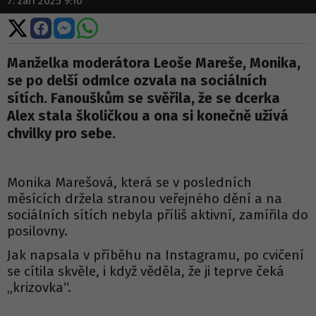
7. září 2025 9:10
Sdílet
Sdílet
Sdílet
Sdílet
na
na
na
na
X
Facebooku
Messengeru
WhatsApp
Manželka moderátora Leoše Mareše, Monika,
se po delší odmlce ozvala na sociálních
sítích. Fanouškům se svěřila, že se dcerka
Alex stala školičkou a ona si konečně užívá
chvilky pro sebe.
Monika Marešová, která se v posledních
měsících držela stranou veřejného dění a na
sociálních sítích nebyla příliš aktivní, zamířila do
posilovny.
Jak napsala v příběhu na Instagramu, po cvičení
se cítila skvěle, i když věděla, že ji teprve čeká
„krizovka“.