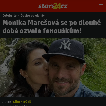
Hl
m
Celebrity
>
České celebrity
Nacházíte
Monika Marešová se po dlouhé
se
zde:
době ozvala fanouškům!
Autor:
Libor Frýdl