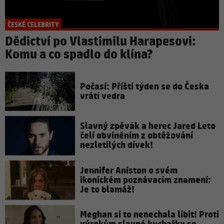
ČESKÉ CELEBRITY
Dědictví po Vlastimilu Harapesovi:
Komu a co spadlo do klína?
Počasí: Příští týden se do Česka
vrátí vedra
Slavný zpěvák a herec Jared Leto
čelí obviněním z obtěžování
nezletilých dívek!
Jennifer Aniston o svém
ikonickém poznávacím znamení:
Je to blamáž!
Meghan si to nenechala líbit! Proti