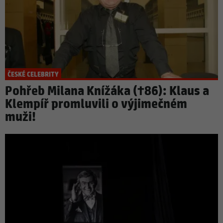
ČESKÉ CELEBRITY
Pohřeb Milana Knížáka (†86): Klaus a
Klempíř promluvili o výjimečném
muži!