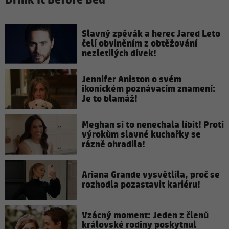
Drink It Before Bed
Slavný zpěvák a herec Jared Leto
čelí obviněním z obtěžování
nezletilých dívek!
Jennifer Aniston o svém
ikonickém poznávacím znamení:
Je to blamáž!
Meghan si to nenechala líbit! Proti
výrokům slavné kuchařky se
rázně ohradila!
Ariana Grande vysvětlila, proč se
rozhodla pozastavit kariéru!
Vzácný moment: Jeden z členů
královské rodiny poskytnul