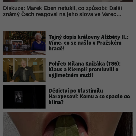
Tajný dopis královny Alžběty II.:
Víme, co se našlo v Pražském
hradě!
Pohřeb Milana Knížáka (†86):
Klaus a Klempíř promluvili o
výjimečném muži!
Dědictví po Vlastimilu
Harapesovi: Komu a co spadlo do
klína?