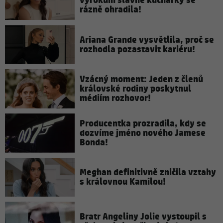
výrokům slavné kuchařky se
rázně ohradila!
Ariana Grande vysvětlila, proč se
rozhodla pozastavit kariéru!
Vzácný moment: Jeden z členů
královské rodiny poskytnul
médiím rozhovor!
Producentka prozradila, kdy se
dozvíme jméno nového Jamese
Bonda!
Meghan definitivně zničila vztahy
s královnou Kamilou!
Bratr Angeliny Jolie vystoupil s