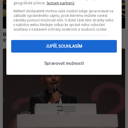
geografické poloze.
Seznam partnerů
Někteří dodavatelé mohou vaše osobní údaje zpracovávat na
základě oprávněného zájmu, proti kterému můžete vznést
námitku pomocí možností níže. V dolní části této stránky nebo
v nabídce webu hledejte odkaz ke správě nebo odvolání
souhlasu v nastavení ochrany soukromí a souborů cookie.
JUPÍÍÍ, SOUHLASÍM
Spravovat možnosti