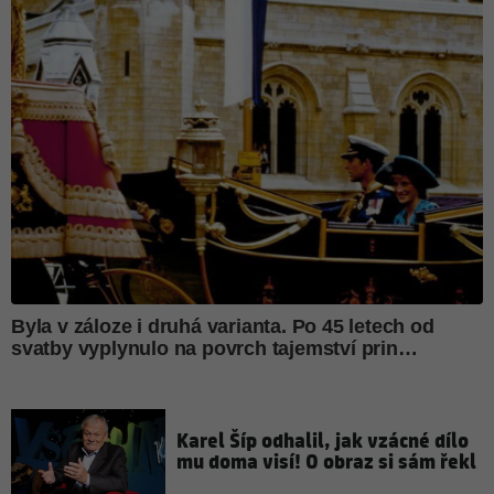
Karel Šíp odhalil, jak vzácné dílo
mu doma visí! O obraz si sám řekl