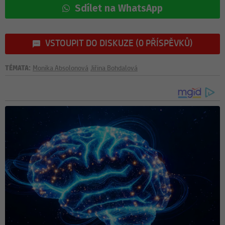
Sdílet na WhatsApp
VSTOUPIT DO DISKUZE (0 PŘÍSPĚVKŮ)
TÉMATA:
Monika Absolonová
Jiřina Bohdalová