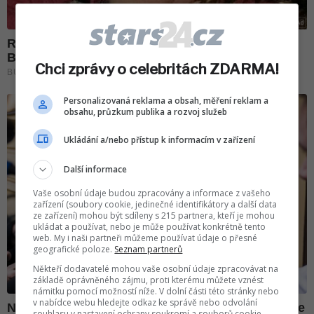
Chci zprávy o celebritách ZDARMA!
Personalizovaná reklama a obsah, měření reklam a
obsahu, průzkum publika a rozvoj služeb
Ukládání a/nebo přístup k informacím v zařízení
Další informace
Vaše osobní údaje budou zpracovány a informace z vašeho
zařízení (soubory cookie, jedinečné identifikátory a další data
ze zařízení) mohou být sdíleny s 215 partnera, kteří je mohou
ukládat a používat, nebo je může používat konkrétně tento
web. My i naši partneři můžeme používat údaje o přesné
geografické poloze.
Seznam partnerů
Někteří dodavatelé mohou vaše osobní údaje zpracovávat na
základě oprávněného zájmu, proti kterému můžete vznést
námitku pomocí možností níže. V dolní části této stránky nebo
v nabídce webu hledejte odkaz ke správě nebo odvolání
souhlasu v nastavení ochrany soukromí a souborů cookie.