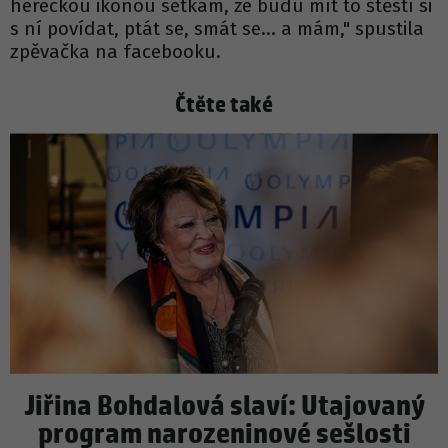
hereckou ikonou setkám, že budu mít to štěstí si
s ní povídat, ptát se, smát se… a mám," spustila
zpěvačka na facebooku.
Čtěte také
Jiřina Bohdalová slaví: Utajovaný
program narozeninové sešlosti