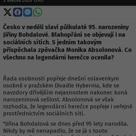
3. května 2026 13:45
Sdílet
Sdílet
Sdílet
Sdílet
na
na
na
na
X
Facebooku
Messengeru
WhatsApp
Česko v neděli slaví půlkulaté 95. narozeniny
Jiřiny Bohdalové. Blahopřání se objevují i na
sociálních sítích. S jedním takovým
přispěchala zpěvačka Monika Absolonová. Co
všechno na legendární herečce ocenila?
Řada osobností popřeje dnešní oslavenkyni
osobně v pražském Divadle Hybernia, kde se
navzdory dřívějším nejasnostem nakonec koná
narozeninová sešlost. Absolonová se však
rozhodla, že legendární herečce popřeje i veřejně
prostřednictvím sociálních sítí.
"Jiřina Bohdalová se dnes před 95 lety narodila.
Nikdy by mě nenapadlo, že se já s touto