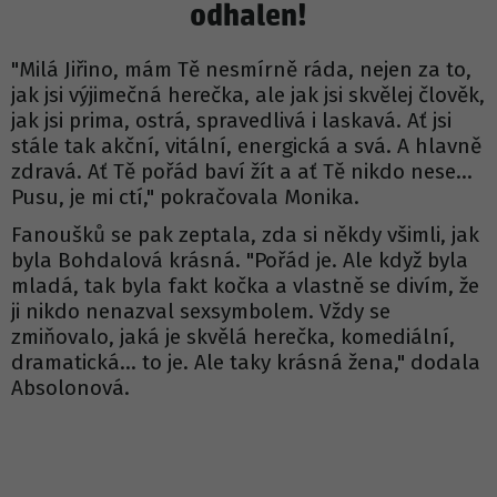
odhalen!
"Milá Jiřino, mám Tě nesmírně ráda, nejen za to,
jak jsi výjimečná herečka, ale jak jsi skvělej člověk,
jak jsi prima, ostrá, spravedlivá i laskavá. Ať jsi
stále tak akční, vitální, energická a svá. A hlavně
zdravá. Ať Tě pořád baví žít a ať Tě nikdo nese…
Pusu, je mi ctí," pokračovala Monika.
Fanoušků se pak zeptala, zda si někdy všimli, jak
byla Bohdalová krásná. "Pořád je. Ale když byla
mladá, tak byla fakt kočka a vlastně se divím, že
ji nikdo nenazval sexsymbolem. Vždy se
zmiňovalo, jaká je skvělá herečka, komediální,
dramatická… to je. Ale taky krásná žena," dodala
Absolonová.