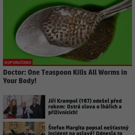
Doctor: One Teaspoon Kills All Worms in
Your Body!
Jiří Krampol (†87) odešel před
rokem: Ostrá slova o lhářích a
příživnicích!
Štefan Margita popsal nešťastný
incident na oslavě! Odnesla to