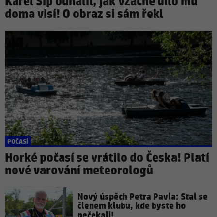
Karel Šíp odhalil, jak vzácné dílo mu
doma visí! O obraz si sám řekl
POČASÍ
Horké počasí se vrátilo do Česka! Platí
nové varování meteorologů
Nový úspěch Petra Pavla: Stal se
členem klubu, kde byste ho
nečekali!