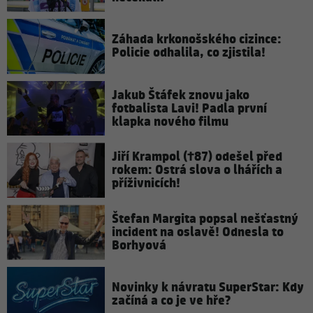
Záhada krkonošského cizince:
Policie odhalila, co zjistila!
Jakub Štáfek znovu jako
fotbalista Lavi! Padla první
klapka nového filmu
Jiří Krampol (†87) odešel před
rokem: Ostrá slova o lhářích a
příživnicích!
Štefan Margita popsal nešťastný
incident na oslavě! Odnesla to
Borhyová
Novinky k návratu SuperStar: Kdy
začíná a co je ve hře?