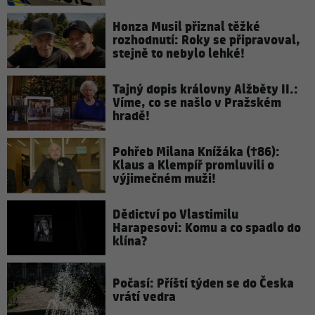
Honza Musil přiznal těžké
rozhodnutí: Roky se připravoval,
stejně to nebylo lehké!
Tajný dopis královny Alžběty II.:
Víme, co se našlo v Pražském
hradě!
Pohřeb Milana Knížáka (†86):
Klaus a Klempíř promluvili o
výjimečném muži!
Dědictví po Vlastimilu
Harapesovi: Komu a co spadlo do
klína?
Počasí: Příští týden se do Česka
vrátí vedra