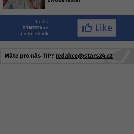
životní lásce!
Přidej
Like
STARS24.cz
na Facebook
Máte pro nás TIP?
redakce@stars24.cz