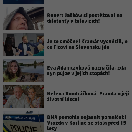
Robert Jašków si postěžoval na
diletanty v televizích!
Je to směšné! Kramár vysvětlil, o
co Ficovi na Slovensku jde
Eva Adamczyková naznačila, zda
syn půjde v jejích stopách!
Helena Vondráčková: Pravda o její
životní lásce!
DNA pomohla objasnit pomníček!
Vražda v Karlíně se stala před 15
lety