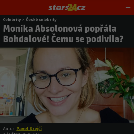
Hl
m
Celebrity
>
České celebrity
Nacházíte
Monika Absolonová popřála
se
zde:
Bohdalové! Čemu se podivila?
Autor:
Pavel Krejčí