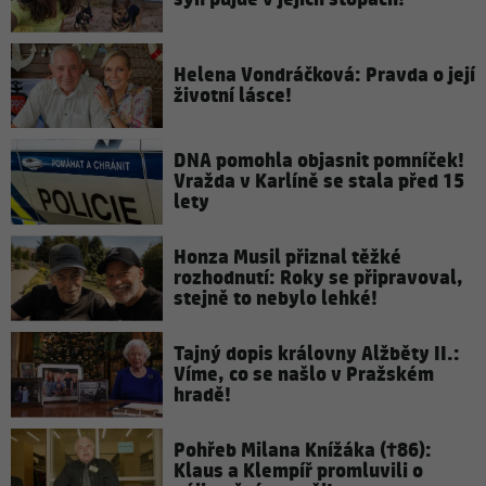
Helena Vondráčková: Pravda o její
životní lásce!
DNA pomohla objasnit pomníček!
Vražda v Karlíně se stala před 15
lety
Honza Musil přiznal těžké
rozhodnutí: Roky se připravoval,
stejně to nebylo lehké!
Tajný dopis královny Alžběty II.:
Víme, co se našlo v Pražském
hradě!
Pohřeb Milana Knížáka (†86):
Klaus a Klempíř promluvili o