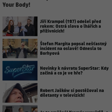
Your Body!
Jiří Krampol (†87) odešel před
rokem: Ostrá slova o lhářích a
příživnicích!
Štefan Margita popsal nešťastný
incident na oslavě! Odnesla to
Borhyová
Novinky k návratu SuperStar: Kdy
začíná a co je ve hře?
Robert Jašków si postěžoval na
diletanty v televizích!