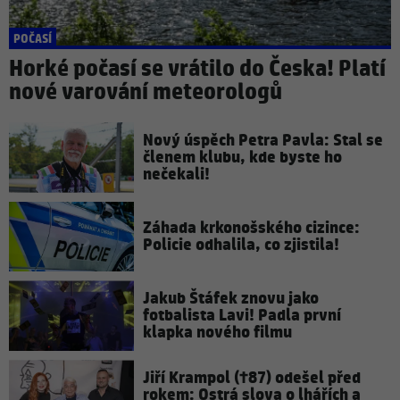
POČASÍ
Horké počasí se vrátilo do Česka! Platí
nové varování meteorologů
Nový úspěch Petra Pavla: Stal se
členem klubu, kde byste ho
nečekali!
Záhada krkonošského cizince:
Policie odhalila, co zjistila!
Jakub Štáfek znovu jako
fotbalista Lavi! Padla první
klapka nového filmu
Jiří Krampol (†87) odešel před
rokem: Ostrá slova o lhářích a