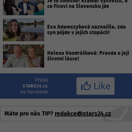
Je to směšné! Kramár vysvětlil, o
co Ficovi na Slovensku jde
Eva Adamczyková naznačila, zda
syn půjde v jejích stopách!
Helena Vondráčková: Pravda o její
životní lásce!
Přidej
Like
STARS24.cz
na Facebook
Máte pro nás TIP?
redakce@stars24.cz