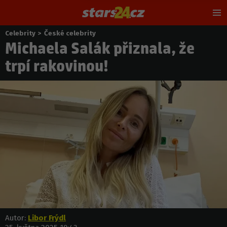
Hl
m
Celebrity
>
České celebrity
Nacházíte
Michaela Salák přiznala, že
se
zde:
trpí rakovinou!
Autor:
Libor Frýdl