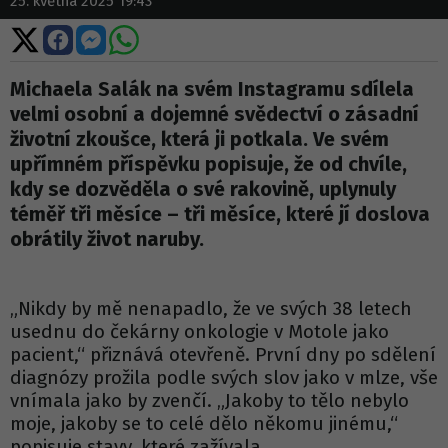
25. května 2025 19:43
Sdílet
Sdílet
Sdílet
Sdílet
na
na
na
na
X
Facebooku
Messengeru
WhatsApp
Michaela Salák na svém Instagramu sdílela
velmi osobní a dojemné svědectví o zásadní
životní zkoušce, která ji potkala. Ve svém
upřímném příspěvku popisuje, že od chvíle,
kdy se dozvěděla o své rakovině, uplynuly
téměř tři měsíce – tři měsíce, které jí doslova
obrátily život naruby.
„Nikdy by mě nenapadlo, že ve svých 38 letech
usednu do čekárny onkologie v Motole jako
pacient,“ přiznává otevřeně. První dny po sdělení
diagnózy prožila podle svých slov jako v mlze, vše
vnímala jako by zvenčí. „Jakoby to tělo nebylo
moje, jakoby se to celé dělo někomu jinému,“
popisuje stavy, které zažívala.