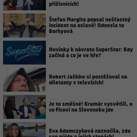
příživnicích!
Štefan Margita popsal nešťastný
incident na oslavě! Odnesla to
Borhyová
Novinky k návratu SuperStar: Kdy
začíná a co je ve hře?
Robert Jašków si postěžoval na
diletanty v televizích!
Je to směšné! Kramár vysvětlil, o
co Ficovi na Slovensku jde
Eva Adamczyková naznačila, zda
syn půjde v jejích stopách!