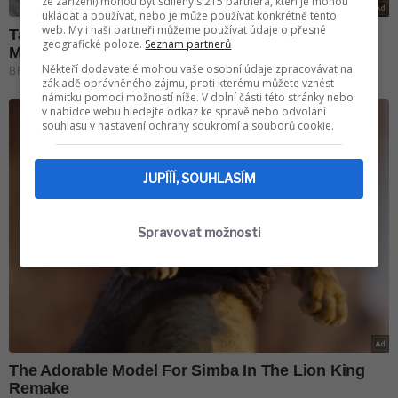
ze zařízení) mohou být sdíleny s 215 partnera, kteří je mohou
ukládat a používat, nebo je může používat konkrétně tento
web. My i naši partneři můžeme používat údaje o přesné
geografické poloze.
Seznam partnerů
Někteří dodavatelé mohou vaše osobní údaje zpracovávat na
základě oprávněného zájmu, proti kterému můžete vznést
námitku pomocí možností níže. V dolní části této stránky nebo
v nabídce webu hledejte odkaz ke správě nebo odvolání
souhlasu v nastavení ochrany soukromí a souborů cookie.
JUPÍÍÍ, SOUHLASÍM
Spravovat možnosti