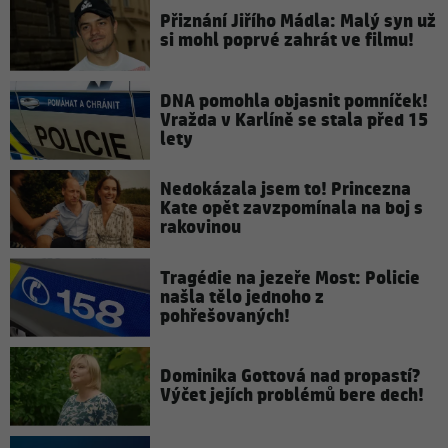
Přiznání Jiřího Mádla: Malý syn už
si mohl poprvé zahrát ve filmu!
DNA pomohla objasnit pomníček!
Vražda v Karlíně se stala před 15
lety
Nedokázala jsem to! Princezna
Kate opět zavzpomínala na boj s
rakovinou
Tragédie na jezeře Most: Policie
našla tělo jednoho z
pohřešovaných!
Dominika Gottová nad propastí?
Výčet jejích problémů bere dech!