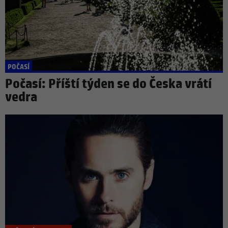
POČASÍ
Počasí: Příští týden se do Česka vrátí
vedra