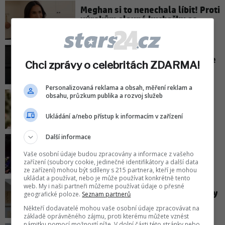
Meghan si to nenechala líbit! Proti
výrokům slavné kuchařky se
rázně ohradila!
Ariana Grande vysvětlila, proč se
Chci zprávy o celebritách ZDARMA!
rozhodla pozastavit kariéru!
Personalizovaná reklama a obsah, měření reklam a
obsahu, průzkum publika a rozvoj služeb
Vzácný moment: Jeden z členů
královské rodiny poskytnul
Ukládání a/nebo přístup k informacím v zařízení
médiím rozhovor!
Další informace
Producentka prozradila, kdy se
dozvíme jméno nového Jamese
Vaše osobní údaje budou zpracovány a informace z vašeho
Bonda!
zařízení (soubory cookie, jedinečné identifikátory a další data
ze zařízení) mohou být sdíleny s 215 partnera, kteří je mohou
ukládat a používat, nebo je může používat konkrétně tento
web. My i naši partneři můžeme používat údaje o přesné
Meghan definitivně zničila vztahy
geografické poloze.
Seznam partnerů
s královnou Kamilou!
Někteří dodavatelé mohou vaše osobní údaje zpracovávat na
základě oprávněného zájmu, proti kterému můžete vznést
námitku pomocí možností níže. V dolní části této stránky nebo