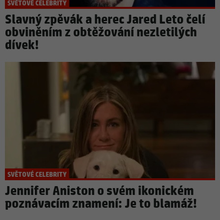
SVĚTOVÉ CELEBRITY
Slavný zpěvák a herec Jared Leto čelí
obviněním z obtěžování nezletilých
dívek!
SVĚTOVÉ CELEBRITY
Jennifer Aniston o svém ikonickém
poznávacím znamení: Je to blamáž!