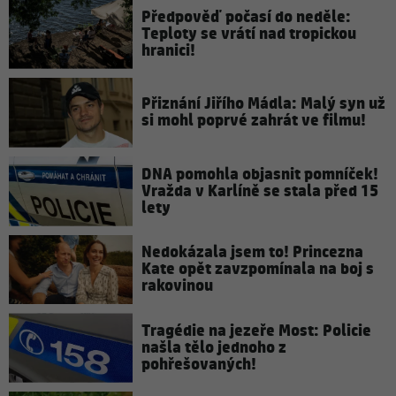
Předpověď počasí do neděle:
Teploty se vrátí nad tropickou
hranici!
Přiznání Jiřího Mádla: Malý syn už
si mohl poprvé zahrát ve filmu!
DNA pomohla objasnit pomníček!
Vražda v Karlíně se stala před 15
lety
Nedokázala jsem to! Princezna
Kate opět zavzpomínala na boj s
rakovinou
Tragédie na jezeře Most: Policie
našla tělo jednoho z
pohřešovaných!