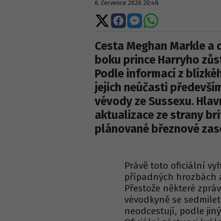
6. července 2026 20:48
Sdílet
Sdílet
Sdílet
Sdílet
na
na
na
na
X
Facebooku
Messengeru
WhatsApp
Cesta Meghan Markle a d
boku prince Harryho zůst
Podle informací z blízké
jejich neúčasti předevš
vévody ze Sussexu. Hlav
aktualizace ze strany bri
plánované březnové zase
Právě toto oficiální v
případných hrozbách a 
Přestože některé zprávy 
vévodkyně se sedmilet
neodcestují, podle jiný