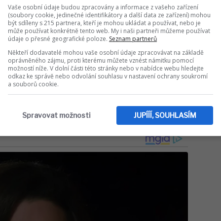
 příjezdu vnoučat naopak vyvolaly velké
Vaše osobní údaje budou zpracovány a informace z vašeho zařízení
(soubory cookie, jedinečné identifikátory a další data ze zařízení) mohou
III. Panovník podle zdrojů z paláce vnímá
být sdíleny s 215 partnera, kteří je mohou ukládat a používat, nebo je
misticky. Doufá totiž, že by společná
může používat konkrétně tento web. My i naši partneři můžeme používat
údaje o přesné geografické poloze.
Seznam partnerů
 v Londýně mohla posloužit jako první
avě narušených vztahů mezi oběma bratry.
Někteří dodavatelé mohou vaše osobní údaje zpracovávat na základě
oprávněného zájmu, proti kterému můžete vznést námitku pomocí
možností níže. V dolní části této stránky nebo v nabídce webu hledejte
odkaz ke správě nebo odvolání souhlasu v nastavení ochrany soukromí
Sdílet na WhatsApp
a souborů cookie.
IT DO DISKUZE (0 PŘÍSPĚVKŮ)
Spravovat možnosti
JUPÍÍÍ, SOUHLASÍM