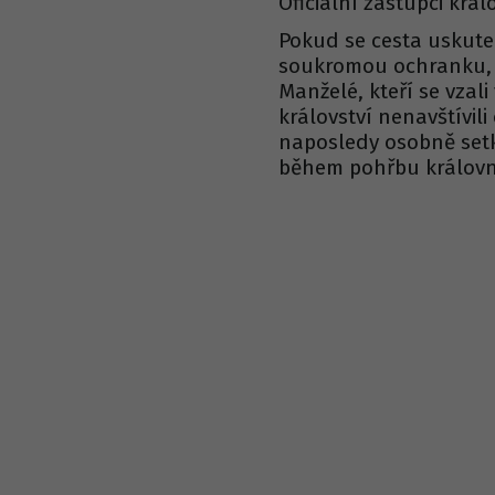
Oficiální zástupci králo
Pokud se cesta uskuteč
soukromou ochranku, s
Manželé, kteří se vzali
království nenavštívil
naposledy osobně setk
během pohřbu královny