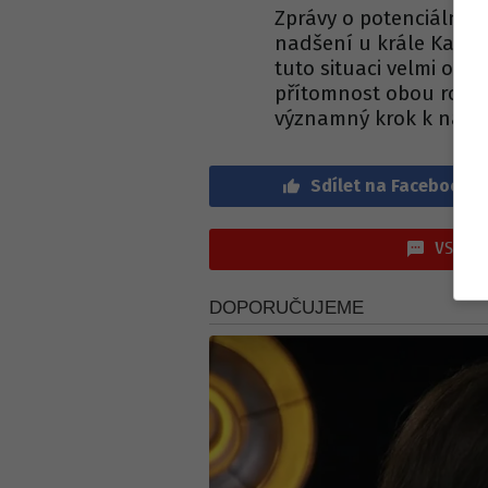
Zprávy o potenciálním
nadšení u krále Karla 
tuto situaci velmi opti
přítomnost obou rodin
významný krok k nápr
Sdílet na Facebook
VSTOUP