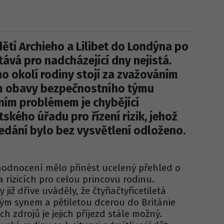
ětí Archieho a Lilibet do Londýna po
ává pro nadcházející dny nejistá.
ho okolí rodiny stojí za zvažováním
ím obavy bezpečnostního týmu
ním problémem je chybějící
tského úřadu pro řízení rizik, jehož
dání bylo bez vysvětlení odloženo.
yhodnocení mělo přinést ucelený přehled o
rizicích pro celou princovu rodinu.
již dříve uváděly, že čtyřiačtyřicetiletá
ým synem a pětiletou dcerou do Británie
ch zdrojů je jejich příjezd stále možný.