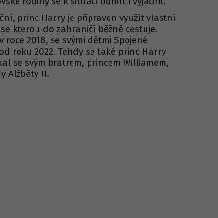
vské rodiny se k situaci odmítli vyjádřit.
ní, princ Harry je připraven využít vlastní
e kterou do zahraničí běžně cestuje.
 v roce 2018, se svými dětmi Spojené
i od roku 2022. Tehdy se také princ Harry
al se svým bratrem, princem Williamem,
 Alžběty II.