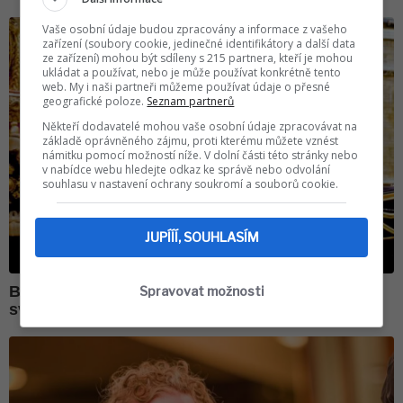
Vaše osobní údaje budou zpracovány a informace z vašeho
zařízení (soubory cookie, jedinečné identifikátory a další data
ze zařízení) mohou být sdíleny s 215 partnera, kteří je mohou
ukládat a používat, nebo je může používat konkrétně tento
web. My i naši partneři můžeme používat údaje o přesné
geografické poloze.
Seznam partnerů
Někteří dodavatelé mohou vaše osobní údaje zpracovávat na
základě oprávněného zájmu, proti kterému můžete vznést
námitku pomocí možností níže. V dolní části této stránky nebo
v nabídce webu hledejte odkaz ke správě nebo odvolání
souhlasu v nastavení ochrany soukromí a souborů cookie.
JUPÍÍÍ, SOUHLASÍM
Spravovat možnosti