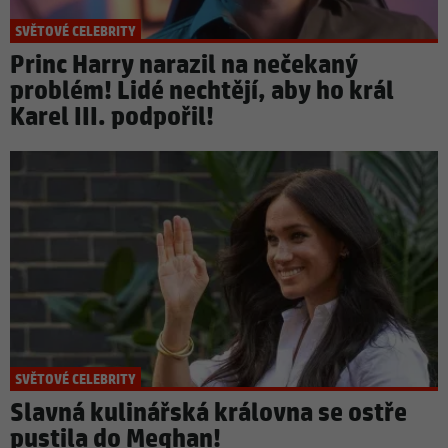
SVĚTOVÉ CELEBRITY
Princ Harry narazil na nečekaný
problém! Lidé nechtějí, aby ho král
Karel III. podpořil!
SVĚTOVÉ CELEBRITY
Slavná kulinářská královna se ostře
pustila do Meghan!