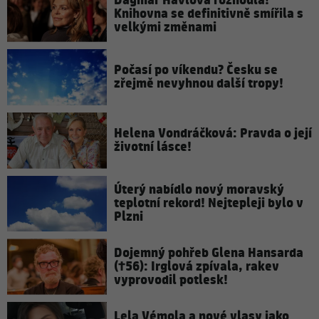
Dagmar Havlová rozhodla!
Knihovna se definitivně smířila s
velkými změnami
Počasí po víkendu? Česku se
zřejmě nevyhnou další tropy!
Helena Vondráčková: Pravda o její
životní lásce!
Úterý nabídlo nový moravský
teplotní rekord! Nejtepleji bylo v
Plzni
Dojemný pohřeb Glena Hansarda
(†56): Irglová zpívala, rakev
vyprovodil potlesk!
Lela Vémola a nové vlasy jako