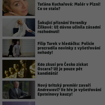
Taťána Kuchařová: Malér v Plzni!
Co se stalo?
Šokující přiznání Veroniky
Žilkové: Už dávno učinila zásadní
rozhodnutí!
Filip Turek v hledáčku: Policie
prozradila novinky z vyšetřování
nehody!
Kdo zkusí pro Česko získat
Oscara? Už je pouze pět
kandidátů!
Nový britský premiér zavaří
Andrewovi? Ve hře je vyšetřování
Epsteinovy kauzy!