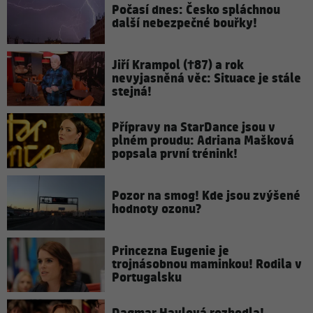
Počasí dnes: Česko spláchnou
další nebezpečné bouřky!
Jiří Krampol (†87) a rok
nevyjasněná věc: Situace je stále
stejná!
Přípravy na StarDance jsou v
plném proudu: Adriana Mašková
popsala první trénink!
Pozor na smog! Kde jsou zvýšené
hodnoty ozonu?
Princezna Eugenie je
trojnásobnou maminkou! Rodila v
Portugalsku