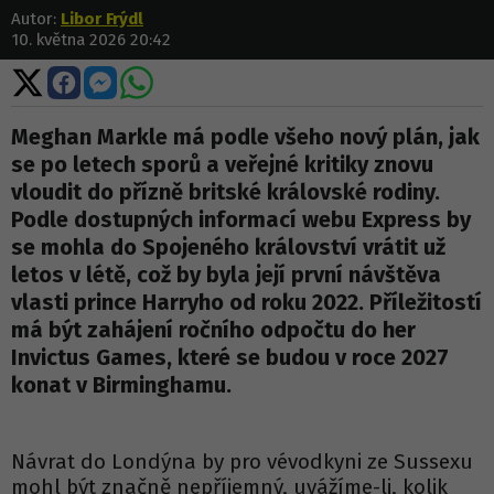
Autor:
Libor Frýdl
10. května 2026 20:42
Sdílet
Sdílet
Sdílet
Sdílet
na
na
na
na
X
Facebooku
Messengeru
WhatsApp
Meghan Markle má podle všeho nový plán, jak
se po letech sporů a veřejné kritiky znovu
vloudit do přízně britské královské rodiny.
Podle dostupných informací webu Express by
se mohla do Spojeného království vrátit už
letos v létě, což by byla její první návštěva
vlasti prince Harryho od roku 2022. Příležitostí
má být zahájení ročního odpočtu do her
Invictus Games, které se budou v roce 2027
konat v Birminghamu.
Návrat do Londýna by pro vévodkyni ze Sussexu
mohl být značně nepříjemný, uvážíme-li, kolik