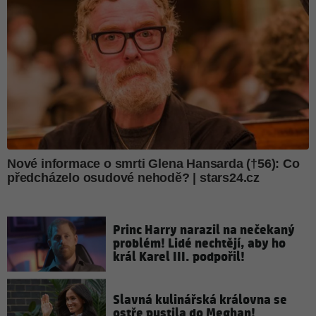
Princ Harry narazil na nečekaný
problém! Lidé nechtějí, aby ho
král Karel III. podpořil!
Slavná kulinářská královna se
ostře pustila do Meghan!