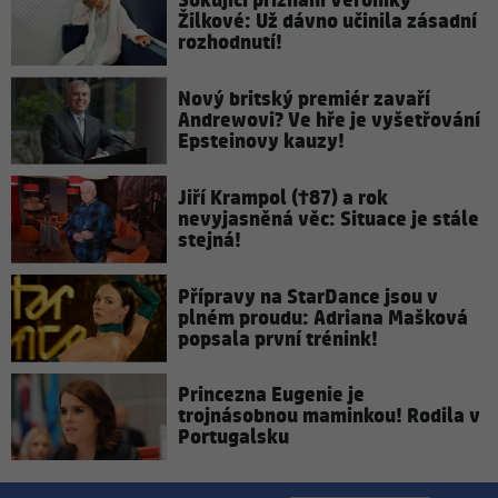
Šokující přiznání Veroniky
Žilkové: Už dávno učinila zásadní
rozhodnutí!
Nový britský premiér zavaří
Andrewovi? Ve hře je vyšetřování
Epsteinovy kauzy!
Jiří Krampol (†87) a rok
nevyjasněná věc: Situace je stále
stejná!
Přípravy na StarDance jsou v
plném proudu: Adriana Mašková
popsala první trénink!
Princezna Eugenie je
trojnásobnou maminkou! Rodila v
Portugalsku