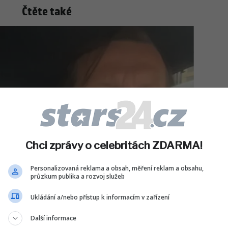
Čtěte také
Chci zprávy o celebritách ZDARMA!
Personalizovaná reklama a obsah, měření reklam a obsahu,
průzkum publika a rozvoj služeb
Ukládání a/nebo přístup k informacím v zařízení
ČESKÉ CELEBRITY
Jaromíra Soukupa: Praha
Další informace