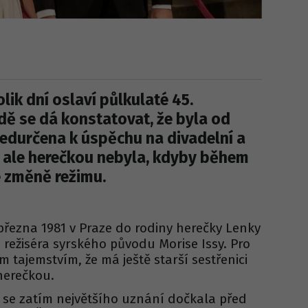
lik dní oslaví půlkulaté 45.
adě se dá konstatovat, že byla od
ředurčena k úspěchu na divadelní a
 ale herečkou nebyla, kdyby během
e změně režimu.
 března 1981 v Praze do rodiny herečky Lenky
režiséra syrského původu Morise Issy. Pro
 tajemstvím, že má ještě starší sestřenici
 herečkou.
se zatím největšího uznání dočkala před