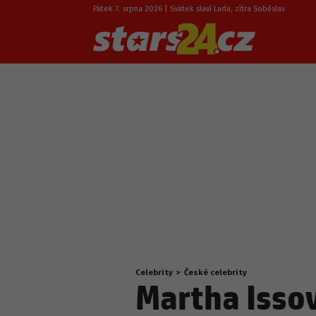
Pátek 7. srpna 2026 | Svátek slaví Lada, zítra Soběslav
Celebrity
>
České celebrity
Nacházíte
Martha Issov
se
zde: