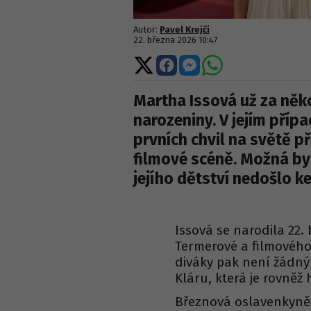
Autor:
Pavel Krejčí
22. března 2026 10:47
Sdílet
Sdílet
Sdílet
Sdílet
na
na
na
na
X
Facebooku
Messengeru
WhatsApp
Martha Issová už za něko
narozeniny. V jejím příp
prvních chvil na světě p
filmové scéně. Možná by
jejího dětství nedošlo k
Issová se narodila 22.
Termerové a filmového 
diváky pak není žádným
Kláru, která je rovněž
Březnová oslavenkyně 