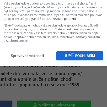
á poslední šanci?!
Vaše osobní údaje budou zpracovány a informace z vašeho zařízení
(soubory cookie, jedinečné identifikátory a další data ze zařízení) mohou
být sdíleny s 215 partnera, kteří je mohou ukládat a používat, nebo je
může používat konkrétně tento web. My i naši partneři můžeme používat
ještě za minulého režimu, jehož pád na konci
údaje o přesné geografické poloze.
Seznam partnerů
přímém přenosu. Nedávno na sametovou
Někteří dodavatelé mohou vaše osobní údaje zpracovávat na základě
v rozhlasovém vysílání. "Často jsem se
oprávněného zájmu, proti kterému můžete vznést námitku pomocí
možností níže. V dolní části této stránky nebo v nabídce webu hledejte
že když mi bylo osm, tak vůbec nemám právo
odkaz ke správě nebo odvolání souhlasu v nastavení ochrany soukromí
uvedla
na vlnách Rádia Junior.
a souborů cookie.
vida Ondříčka a maminka dvou dcer si
istický režim představuje. "Hodně silně
Spravovat možnosti
JUPÍÍÍ, SOUHLASÍM
 nesvobodě a že věci, které se ve škole učím,
kterých se třeba baví mí rodiče," popsala.
mileté dítě vnímala, že se lámou dějiny,"
amžikům a zmínila, že s dětmi chodí
třídu si připomínat, co se v roce 1989
Sdílet na WhatsApp