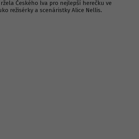
držela Českého lva pro nejlepší herečku ve
uko režisérky a scenáristky Alice Nellis.