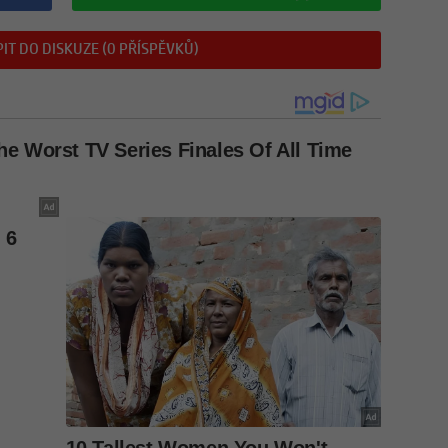
IT DO DISKUZE (0 PŘÍSPĚVKŮ)