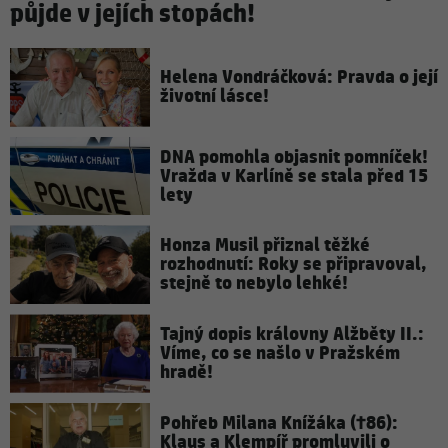
půjde v jejích stopách!
Helena Vondráčková: Pravda o její
životní lásce!
DNA pomohla objasnit pomníček!
Vražda v Karlíně se stala před 15
lety
Honza Musil přiznal těžké
rozhodnutí: Roky se připravoval,
stejně to nebylo lehké!
Tajný dopis královny Alžběty II.:
Víme, co se našlo v Pražském
hradě!
Pohřeb Milana Knížáka (†86):
Klaus a Klempíř promluvili o