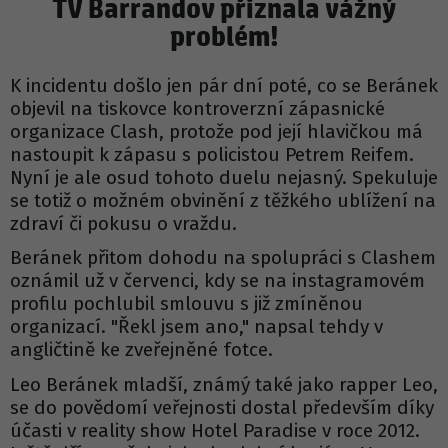
TV Barrandov přiznala vážný
problém!
K incidentu došlo jen pár dní poté, co se Beránek
objevil na tiskovce kontroverzní zápasnické
organizace Clash, protože pod její hlavičkou má
nastoupit k zápasu s policistou Petrem Reifem.
Nyní je ale osud tohoto duelu nejasný. Spekuluje
se totiž o možném obvinění z těžkého ublížení na
zdraví či pokusu o vraždu.
Beránek přitom dohodu na spolupráci s Clashem
oznámil už v červenci, kdy se na instagramovém
profilu pochlubil smlouvu s již zmíněnou
organizací. "Řekl jsem ano," napsal tehdy v
angličtině ke zveřejněné fotce.
Leo Beránek mladší, známý také jako rapper Leo,
se do povědomí veřejnosti dostal především díky
účasti v reality show Hotel Paradise v roce 2012.