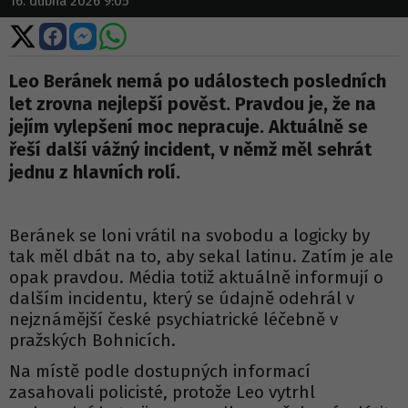
16. dubna 2026 9:05
Sdílet
Sdílet
Sdílet
Sdílet
na
na
na
na
X
Facebooku
Messengeru
WhatsApp
Leo Beránek nemá po událostech posledních
let zrovna nejlepší pověst. Pravdou je, že na
jejím vylepšení moc nepracuje. Aktuálně se
řeší další vážný incident, v němž měl sehrát
jednu z hlavních rolí.
Beránek se loni vrátil na svobodu a logicky by
tak měl dbát na to, aby sekal latinu. Zatím je ale
opak pravdou. Média totiž aktuálně informují o
dalším incidentu, který se údajně odehrál v
nejznámější české psychiatrické léčebně v
pražských Bohnicích.
Na místě podle dostupných informací
zasahovali policisté, protože Leo vytrhl