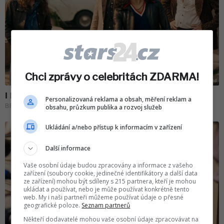
Chci zprávy o celebritách ZDARMA!
Personalizovaná reklama a obsah, měření reklam a
obsahu, průzkum publika a rozvoj služeb
Ukládání a/nebo přístup k informacím v zařízení
Další informace
Vaše osobní údaje budou zpracovány a informace z vašeho
zařízení (soubory cookie, jedinečné identifikátory a další data
ze zařízení) mohou být sdíleny s 215 partnera, kteří je mohou
ukládat a používat, nebo je může používat konkrétně tento
web. My i naši partneři můžeme používat údaje o přesné
geografické poloze.
Seznam partnerů
Někteří dodavatelé mohou vaše osobní údaje zpracovávat na