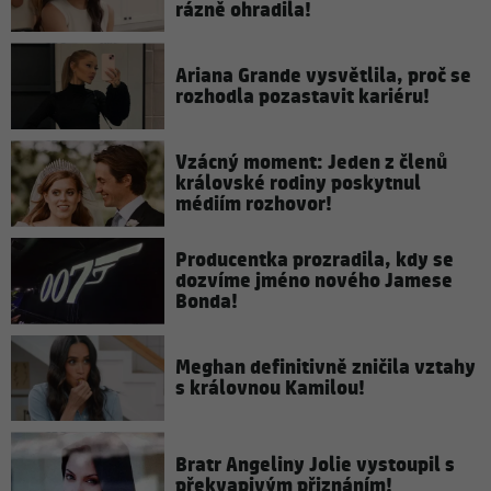
rázně ohradila!
Ariana Grande vysvětlila, proč se
rozhodla pozastavit kariéru!
Vzácný moment: Jeden z členů
královské rodiny poskytnul
médiím rozhovor!
Producentka prozradila, kdy se
dozvíme jméno nového Jamese
Bonda!
Meghan definitivně zničila vztahy
s královnou Kamilou!
Bratr Angeliny Jolie vystoupil s
překvapivým přiznáním!