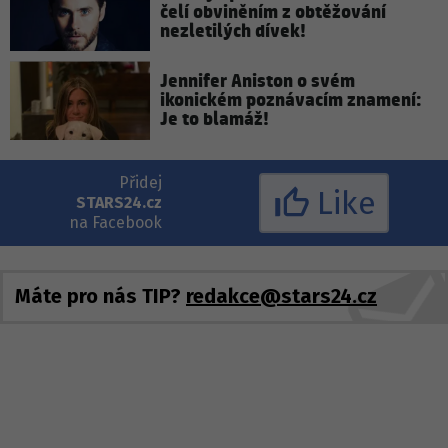
čelí obviněním z obtěžování
nezletilých dívek!
Jennifer Aniston o svém
ikonickém poznávacím znamení:
Je to blamáž!
Přidej
Like
STARS24.cz
na Facebook
Máte pro nás TIP?
redakce@stars24.cz