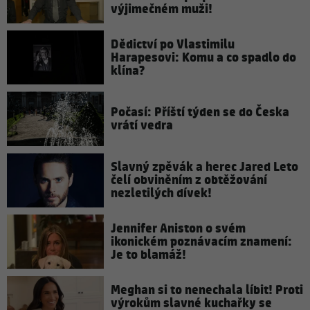
výjimečném muži!
Dědictví po Vlastimilu
Harapesovi: Komu a co spadlo do
klína?
Počasí: Příští týden se do Česka
vrátí vedra
Slavný zpěvák a herec Jared Leto
čelí obviněním z obtěžování
nezletilých dívek!
Jennifer Aniston o svém
ikonickém poznávacím znamení:
Je to blamáž!
Meghan si to nenechala líbit! Proti
výrokům slavné kuchařky se