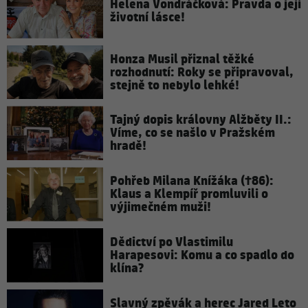
Helena Vondráčková: Pravda o její
životní lásce!
Honza Musil přiznal těžké
rozhodnutí: Roky se připravoval,
stejně to nebylo lehké!
Tajný dopis královny Alžběty II.:
Víme, co se našlo v Pražském
hradě!
Pohřeb Milana Knížáka (†86):
Klaus a Klempíř promluvili o
výjimečném muži!
Dědictví po Vlastimilu
Harapesovi: Komu a co spadlo do
klína?
Slavný zpěvák a herec Jared Leto