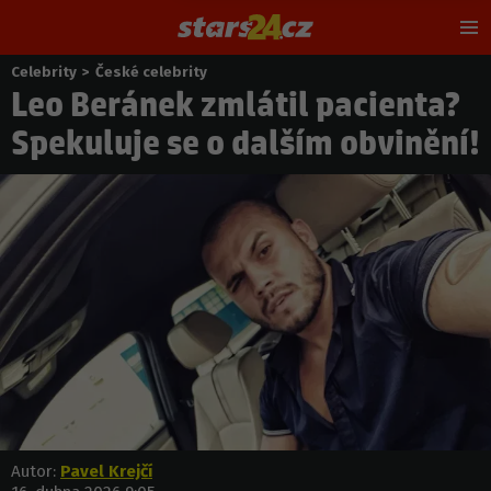
Hl
m
Celebrity
>
České celebrity
Nacházíte
Leo Beránek zmlátil pacienta?
se
zde:
Spekuluje se o dalším obvinění!
Autor:
Pavel Krejčí