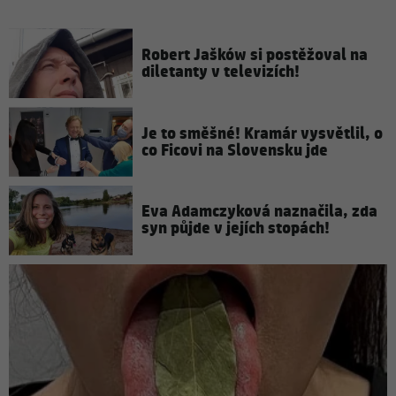
Robert Jašków si postěžoval na
diletanty v televizích!
Je to směšné! Kramár vysvětlil, o
co Ficovi na Slovensku jde
Eva Adamczyková naznačila, zda
syn půjde v jejích stopách!