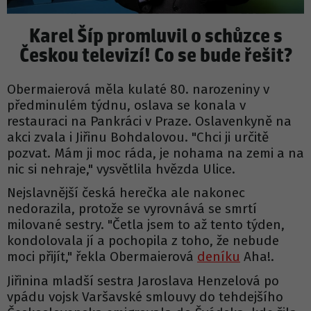
Karel Šíp promluvil o schůzce s
Českou televizí! Co se bude řešit?
Obermaierová měla kulaté 80. narozeniny v
předminulém týdnu, oslava se konala v
restauraci na Pankráci v Praze. Oslavenkyně na
akci zvala i Jiřinu Bohdalovou. "Chci ji určitě
pozvat. Mám ji moc ráda, je nohama na zemi a na
nic si nehraje," vysvětlila hvězda Ulice.
Nejslavnější česká herečka ale nakonec
nedorazila, protože se vyrovnává se smrtí
milované sestry. "Četla jsem to až tento týden,
kondolovala jí a pochopila z toho, že nebude
moci přijít," řekla Obermaierová
deníku
Aha!.
Jiřinina mladší sestra Jaroslava Henzelová po
vpádu vojsk Varšavské smlouvy do tehdejšího