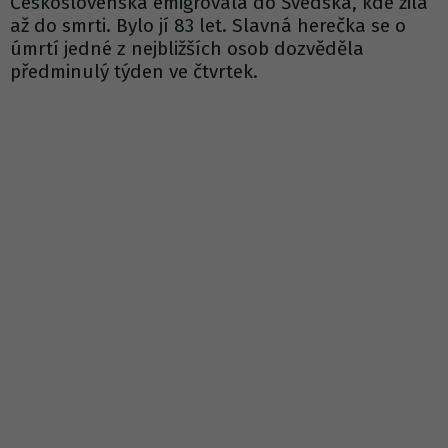
Československa emigrovala do Švédska, kde žila
až do smrti. Bylo jí 83 let. Slavná herečka se o
úmrtí jedné z nejbližších osob dozvěděla
předminulý týden ve čtvrtek.