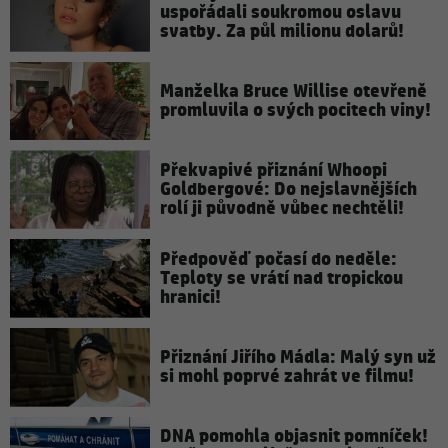
uspořádali soukromou oslavu
svatby. Za půl milionu dolarů!
Manželka Bruce Willise otevřeně
promluvila o svých pocitech viny!
Překvapivé přiznání Whoopi
Goldbergové: Do nejslavnějších
rolí ji původně vůbec nechtěli!
Předpověď počasí do neděle:
Teploty se vrátí nad tropickou
hranici!
Přiznání Jiřího Mádla: Malý syn už
si mohl poprvé zahrát ve filmu!
DNA pomohla objasnit pomníček!