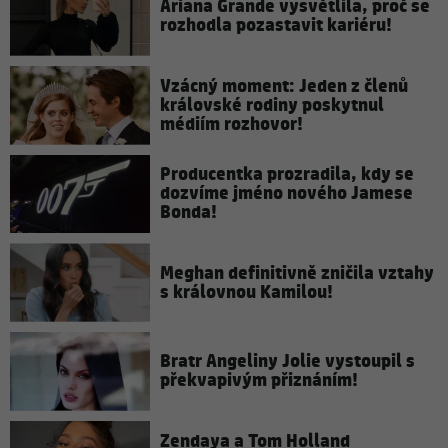
Ariana Grande vysvětlila, proč se
rozhodla pozastavit kariéru!
Vzácný moment: Jeden z členů
královské rodiny poskytnul
médiím rozhovor!
Producentka prozradila, kdy se
dozvíme jméno nového Jamese
Bonda!
Meghan definitivně zničila vztahy
s královnou Kamilou!
Bratr Angeliny Jolie vystoupil s
překvapivým přiznáním!
Zendaya a Tom Holland