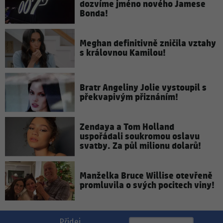
dozvíme jméno nového Jamese
Bonda!
Meghan definitivně zničila vztahy
s královnou Kamilou!
Bratr Angeliny Jolie vystoupil s
překvapivým přiznáním!
Zendaya a Tom Holland
uspořádali soukromou oslavu
svatby. Za půl milionu dolarů!
Manželka Bruce Willise otevřeně
promluvila o svých pocitech viny!
Přidej