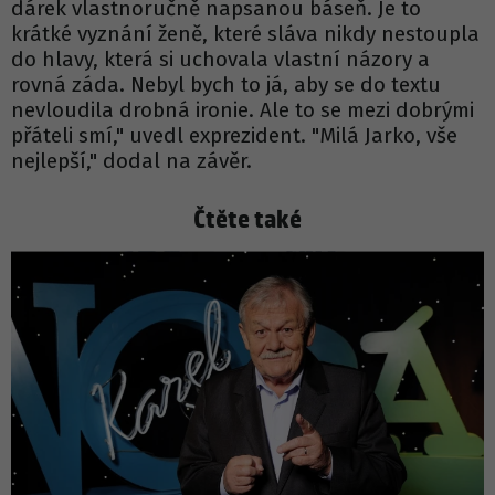
dárek vlastnoručně napsanou báseň. Je to
krátké vyznání ženě, které sláva nikdy nestoupla
do hlavy, která si uchovala vlastní názory a
rovná záda. Nebyl bych to já, aby se do textu
nevloudila drobná ironie. Ale to se mezi dobrými
přáteli smí," uvedl exprezident. "Milá Jarko, vše
nejlepší," dodal na závěr.
Čtěte také