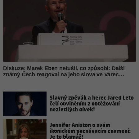
Slavný zpěvák a herec Jared Leto
čelí obviněním z obtěžování
nezletilých dívek!
Jennifer Aniston o svém
ikonickém poznávacím znamení:
Je to blamáž!