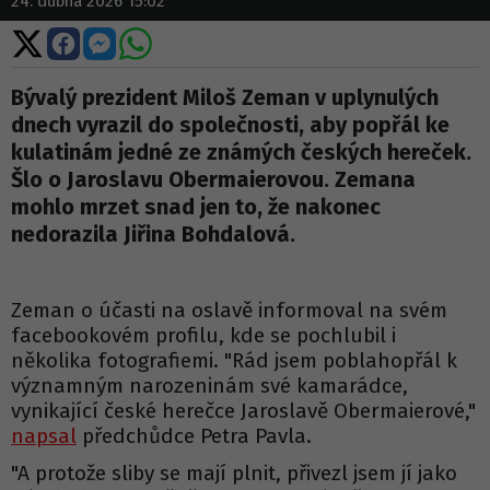
24. dubna 2026 15:02
Sdílet
Sdílet
Sdílet
Sdílet
na
na
na
na
X
Facebooku
Messengeru
WhatsApp
Bývalý prezident Miloš Zeman v uplynulých
dnech vyrazil do společnosti, aby popřál ke
kulatinám jedné ze známých českých hereček.
Šlo o Jaroslavu Obermaierovou. Zemana
mohlo mrzet snad jen to, že nakonec
nedorazila Jiřina Bohdalová.
Zeman o účasti na oslavě informoval na svém
facebookovém profilu, kde se pochlubil i
několika fotografiemi. "Rád jsem poblahopřál k
významným narozeninám své kamarádce,
vynikající české herečce Jaroslavě Obermaierové,"
napsal
předchůdce Petra Pavla.
"A protože sliby se mají plnit, přivezl jsem jí jako