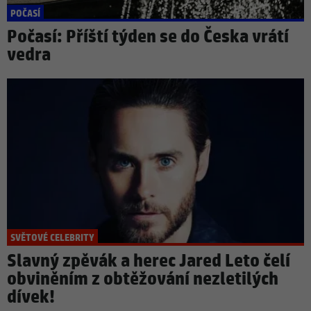
POČASÍ
Počasí: Příští týden se do Česka vrátí
vedra
SVĚTOVÉ CELEBRITY
Slavný zpěvák a herec Jared Leto čelí
obviněním z obtěžování nezletilých
dívek!