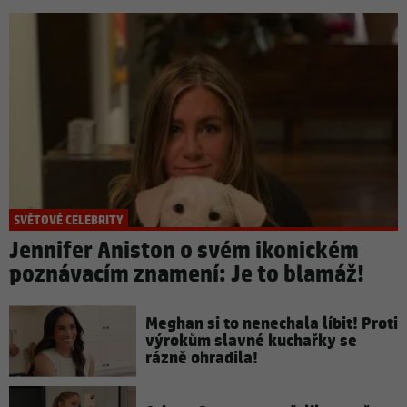
SVĚTOVÉ CELEBRITY
Jennifer Aniston o svém ikonickém
poznávacím znamení: Je to blamáž!
Meghan si to nenechala líbit! Proti
výrokům slavné kuchařky se
rázně ohradila!