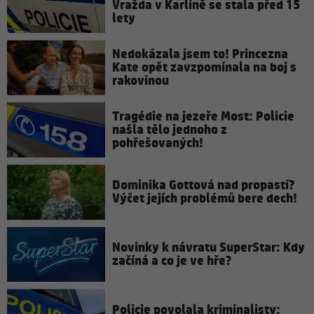
Vražda v Karlíně se stala před 15
lety
Nedokázala jsem to! Princezna
Kate opět zavzpomínala na boj s
rakovinou
Tragédie na jezeře Most: Policie
našla tělo jednoho z
pohřešovaných!
Dominika Gottová nad propastí?
Výčet jejích problémů bere dech!
Novinky k návratu SuperStar: Kdy
začíná a co je ve hře?
Policie povolala kriminalisty: