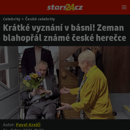
Hl
m
Celebrity
>
České celebrity
Nacházíte
Krátké vyznání v básni! Zeman
se
zde:
blahopřál známé české herečce
Autor:
Pavel Krejčí