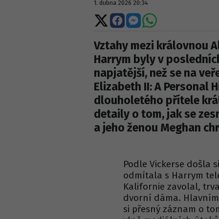
1. dubna 2026 20:34
Sdílet
Sdílet
Sdílet
Sdílet
na
na
na
na
X
Facebooku
Messengeru
WhatsApp
Vztahy mezi královnou Al
Harrym byly v posledníc
napjatější, než se na ve
Elizabeth II: A Personal 
dlouholetého přítele král
detaily o tom, jak se z
a jeho ženou Meghan chr
Podle Vickerse došla s
odmítala s Harrym tele
Kalifornie zavolal, trv
dvorní dáma. Hlavním 
si přesný záznam o to