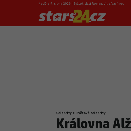
Neděle 9. srpna 2026 | Svátek slaví Roman, zítra Vavřinec
Celebrity
>
Světové celebrity
Nacházíte
Královna Alž
se
zde: