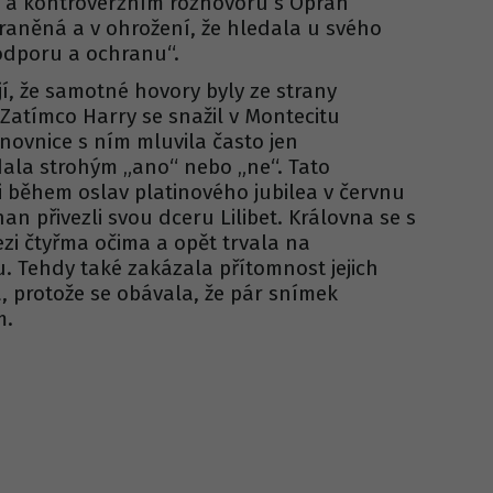
 a kontroverzním rozhovoru s Oprah
 zraněná a v ohrožení, že hledala u svého
odporu a ochranu“.
í, že samotné hovory byly ze strany
 Zatímco Harry se snažil v Montecitu
novnice s ním mluvila často jen
ala strohým „ano“ nebo „ne“. Tato
 i během oslav platinového jubilea v červnu
an přivezli svou dceru Lilibet. Královna se s
zi čtyřma očima a opět trvala na
. Tehdy také zakázala přítomnost jejich
 protože se obávala, že pár snímek
m.