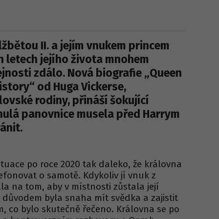
žbětou II. a jejím vnukem princem
h letech jejího života mnohem
řejnosti zdálo. Nová biografie „Queen
History“ od Huga Vickerse,
ovské rodiny, přináší šokující
esnulá panovnice musela před Harrym
ánit.
ituace po roce 2020 tak daleko, že královna
fonovat o samotě. Kdykoliv jí vnuk z
ala na tom, aby v místnosti zůstala její
důvodem byla snaha mít svědka a zajistit
m, co bylo skutečně řečeno. Královna se po