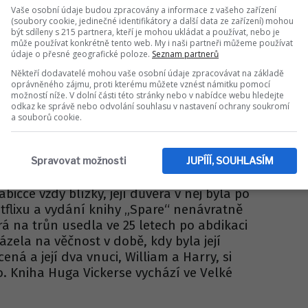
isuje i konkrétní incident z doby, kdy
Vaše osobní údaje budou zpracovány a informace z vašeho zařízení
ogmore Cottage ve Windsoru. Meghan byla
(soubory cookie, jedinečné identifikátory a další data ze zařízení) mohou
být sdíleny s 215 partnera, kteří je mohou ukládat a používat, nebo je
oho z pomocných zahradníků. Když se to
může používat konkrétně tento web. My i naši partneři můžeme používat
sobně sedla do auta, dojela k nim a
údaje o přesné geografické poloze.
Seznam partnerů
í k personálu přísně pokárala.
Někteří dodavatelé mohou vaše osobní údaje zpracovávat na základě
oprávněného zájmu, proti kterému můžete vznést námitku pomocí
romí vyjadřovala o Harryho nové roli v USA
možností níže. V dolní části této stránky nebo v nabídce webu hledejte
své přítelkyni řekla: „Harry se rozhodl
odkaz ke správě nebo odvolání souhlasu v nastavení ochrany soukromí
a souborů cookie.
Aby dělal pečovatele svému synovi
ra knihy nelze podceňovat míru trápení,
ně v posledních dvou letech jejího života
Spravovat možnosti
JUPÍÍÍ, SOUHLASÍM
abičce vždy blízký, její důvěra v něj byla po
tflixu a vydání knihy „Spare“ nenávratně
rá na trůn usedla ve 25 letech po abdikaci
ázela na věčnost v době, kdy byla její
ná a její dva vnuci, William a Harry, si
o. Kniha Huga Vickerse vychází ve Velké