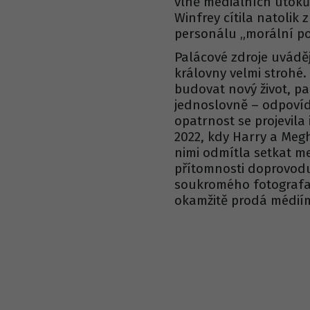
vlně mediálních útoků
Winfrey cítila natolik
personálu „morální p
Palácové zdroje uváděj
královny velmi strohé.
budovat nový život, pa
jednoslovně – odpovíd
opatrnost se projevila
2022, kdy Harry a Megh
nimi odmítla setkat me
přítomnosti doprovodu
soukromého fotografa,
okamžitě prodá médií