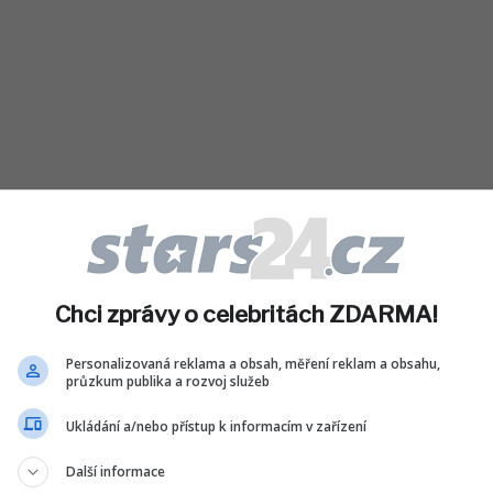
že Alžběta II. nebyla nadšená ze samotné
Chci zprávy o celebritách ZDARMA!
rrymu údajně radila, aby sňatek o rok
ěchal. Nelíbily se jí ani nevěstiny šaty,
Personalizovaná reklama a obsah, měření reklam a obsahu,
průzkum publika a rozvoj služeb
íliš bílé“ a střihově neforemné. Princ Philip
tičtější a označoval ji pouze jako „tu
Ukládání a/nebo přístup k informacím v zařízení
ehdejší princ Charles Harrymu radil, ať si s
.
Další informace