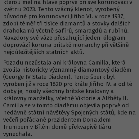
kterou měl na hlavě poprvé při své korunovaci v
květnu 2023. Tento vzácný klenot, vyrobený
původně pro korunovaci Jiřího VI. v roce 1937,
zdobí téměř tři tisíce diamantů a stovky dalších
drahokamů včetně safírů, smaragdů a rubínů.
Navzdory své váze přesahující jeden kilogram
doprovází koruna britské monarchy při většině
nejdůležitějších státních aktů.
Pozadu nezůstala ani královna Camilla, která
zvolila historicky významný diamantový diadém
(George IV State Diadem). Tento šperk byl
vyroben již v roce 1820 pro krále Jiřího IV. a od té
doby jej nosily všechny britské královny a
královny manželky, včetně Viktorie a Alžběty II.
Camilla se v tomto diadému objevila poprvé od
nedávné státní návštěvy Spojených států, kde na
večeři pořádané prezidentem Donaldem
Trumpem v Bílém domě překvapivě tiáru
vynechala.