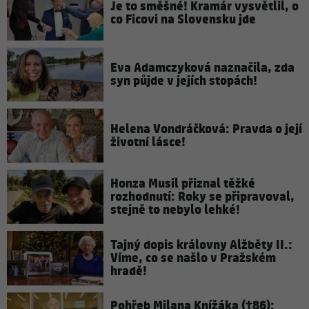
Je to směšné! Kramár vysvětlil, o
co Ficovi na Slovensku jde
Eva Adamczyková naznačila, zda
syn půjde v jejích stopách!
Helena Vondráčková: Pravda o její
životní lásce!
Honza Musil přiznal těžké
rozhodnutí: Roky se připravoval,
stejně to nebylo lehké!
Tajný dopis královny Alžběty II.:
Víme, co se našlo v Pražském
hradě!
Pohřeb Milana Knížáka (†86):