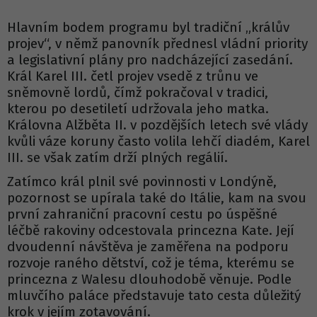
Hlavním bodem programu byl tradiční „králův
projev“, v němž panovník přednesl vládní priority
a legislativní plány pro nadcházející zasedání.
Král Karel III. četl projev vsedě z trůnu ve
sněmovně lordů, čímž pokračoval v tradici,
kterou po desetiletí udržovala jeho matka.
Královna Alžběta II. v pozdějších letech své vlády
kvůli váze koruny často volila lehčí diadém, Karel
III. se však zatím drží plných regálií.
Zatímco král plnil své povinnosti v Londýně,
pozornost se upírala také do Itálie, kam na svou
první zahraniční pracovní cestu po úspěšné
léčbě rakoviny odcestovala princezna Kate. Její
dvoudenní návštěva je zaměřena na podporu
rozvoje raného dětství, což je téma, kterému se
princezna z Walesu dlouhodobě věnuje. Podle
mluvčího paláce představuje tato cesta důležitý
krok v jejím zotavování.