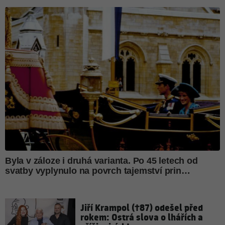
Jiří Krampol (†87) odešel před
rokem: Ostrá slova o lhářích a