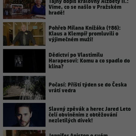
Tajný dopis královny Alžběty II.:
Víme, co se našlo v Pražském
hradě!
Pohřeb Milana Knížáka (†86):
Klaus a Klempíř promluvili o
výjimečném muži!
Dědictví po Vlastimilu
Harapesovi: Komu a co spadlo do
klína?
Počasí: Příští týden se do Česka
vrátí vedra
Slavný zpěvák a herec Jared Leto
čelí obviněním z obtěžování
nezletilých dívek!
Jennifer Aniston o svém