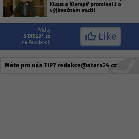
Klaus a Klempíř promluvili o
výjimečném muži!
Přidej
Like
STARS24.cz
na Facebook
Máte pro nás TIP?
redakce@stars24.cz