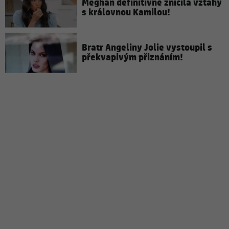
Meghan definitivně zničila vztahy
s královnou Kamilou!
Bratr Angeliny Jolie vystoupil s
překvapivým přiznáním!