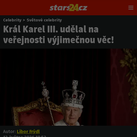
Hl
m
Celebrity
>
Světové celebrity
Nacházíte
Král Karel III. udělal na
se
zde:
veřejnosti výjimečnou věc!
Autor:
Libor Frýdl