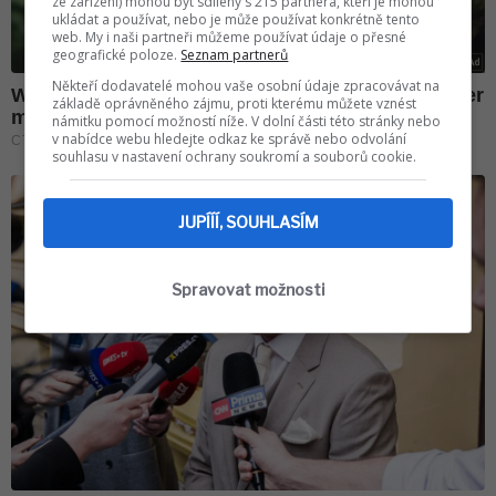
ze zařízení) mohou být sdíleny s 215 partnera, kteří je mohou
ukládat a používat, nebo je může používat konkrétně tento
web. My i naši partneři můžeme používat údaje o přesné
geografické poloze.
Seznam partnerů
Někteří dodavatelé mohou vaše osobní údaje zpracovávat na
základě oprávněného zájmu, proti kterému můžete vznést
námitku pomocí možností níže. V dolní části této stránky nebo
v nabídce webu hledejte odkaz ke správě nebo odvolání
souhlasu v nastavení ochrany soukromí a souborů cookie.
JUPÍÍÍ, SOUHLASÍM
Spravovat možnosti