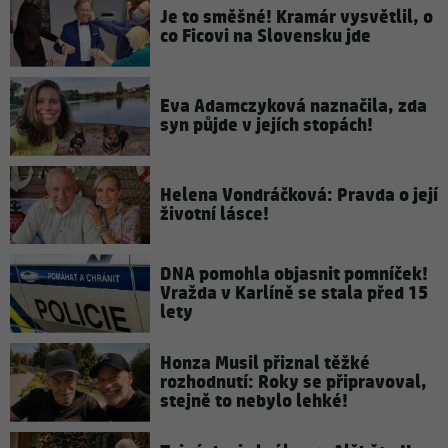
Je to směšné! Kramár vysvětlil, o
co Ficovi na Slovensku jde
Eva Adamczyková naznačila, zda
syn půjde v jejích stopách!
Helena Vondráčková: Pravda o její
životní lásce!
DNA pomohla objasnit pomníček!
Vražda v Karlíně se stala před 15
lety
Honza Musil přiznal těžké
rozhodnutí: Roky se připravoval,
stejně to nebylo lehké!