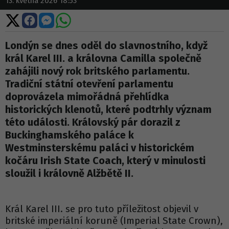
13. května 2026 18:53
Sdílet
Sdílet
Sdílet
Sdílet
na
na
na
na
X
Facebooku
Messengeru
WhatsApp
Londýn se dnes oděl do slavnostního, když
král Karel III. a královna Camilla společně
zahájili nový rok britského parlamentu.
Tradiční státní otevření parlamentu
doprovázela mimořádná přehlídka
historických klenotů, které podtrhly význam
této události. Královský pár dorazil z
Buckinghamského paláce k
Westminsterskému paláci v historickém
kočáru Irish State Coach, který v minulosti
sloužil i královně Alžbětě II.
Král Karel III. se pro tuto příležitost objevil v
britské imperiální koruně (Imperial State Crown),