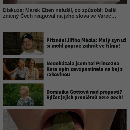
Přiznání Jiřího Mádla: Malý syn už
si mohl poprvé zahrát ve filmu!
Nedokázala jsem to! Princezna
Kate opět zavzpomínala na boj s
rakovinou
Dominika Gottová nad propastí?
Výčet jejích problémů bere dech!