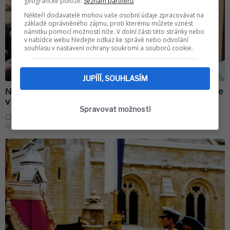
geografické poloze.
Seznam partnerů
Někteří dodavatelé mohou vaše osobní údaje zpracovávat na
základě oprávněného zájmu, proti kterému můžete vznést
námitku pomocí možností níže. V dolní části této stránky nebo
v nabídce webu hledejte odkaz ke správě nebo odvolání
souhlasu v nastavení ochrany soukromí a souborů cookie.
JUPÍÍÍ, SOUHLASÍM
Spravovat možnosti