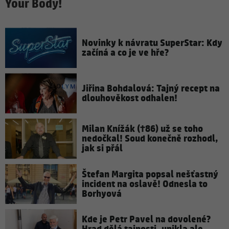
Your Body!
Novinky k návratu SuperStar: Kdy
začíná a co je ve hře?
Jiřina Bohdalová: Tajný recept na
dlouhověkost odhalen!
Milan Knížák (†86) už se toho
nedočkal! Soud konečně rozhodl,
jak si přál
Štefan Margita popsal nešťastný
incident na oslavě! Odnesla to
Borhyová
Kde je Petr Pavel na dovolené?