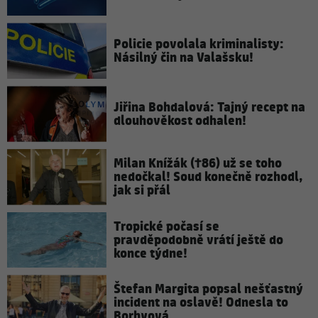
Policie povolala kriminalisty:
Násilný čin na Valašsku!
Jiřina Bohdalová: Tajný recept na
dlouhověkost odhalen!
Milan Knížák (†86) už se toho
nedočkal! Soud konečně rozhodl,
jak si přál
Tropické počasí se
pravděpodobně vrátí ještě do
konce týdne!
Štefan Margita popsal nešťastný
incident na oslavě! Odnesla to
Borhyová