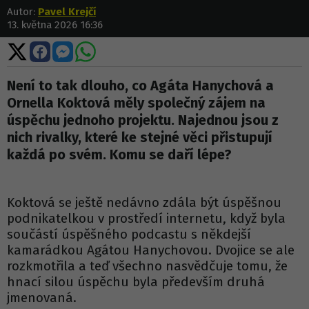
Autor:
Pavel Krejčí
13. května 2026 16:36
Sdílet
Sdílet
Sdílet
Sdílet
na
na
na
na
X
Facebooku
Messengeru
WhatsApp
Není to tak dlouho, co Agáta Hanychová a
Ornella Koktová měly společný zájem na
úspěchu jednoho projektu. Najednou jsou z
nich rivalky, které ke stejné věci přistupují
každá po svém. Komu se daří lépe?
Koktová se ještě nedávno zdála být úspěšnou
podnikatelkou v prostředí internetu, když byla
součástí úspěšného podcastu s někdejší
kamarádkou Agátou Hanychovou. Dvojice se ale
rozkmotřila a teď všechno nasvědčuje tomu, že
hnací silou úspěchu byla především druhá
jmenovaná.