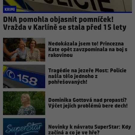
KRIMI
DNA pomohla objasnit pomníček!
Vražda v Karlíně se stala před 15 lety
Nedokázala jsem to! Princezna
Kate opět zavzpomínala na boj s
rakovinou
Tragédie na jezeře Most: Policie
našla tělo jednoho z
pohřešovaných!
Dominika Gottová nad propastí?
Výčet jejích problémů bere dech!
Novinky k návratu SuperStar: Kdy
začíná a co je ve hře?