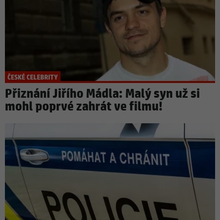
ČESKÉ CELEBRITY
Přiznání Jiřího Mádla: Malý syn už si
mohl poprvé zahrát ve filmu!