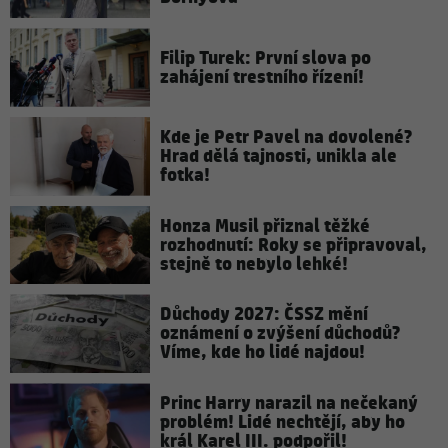
Filip Turek: První slova po
zahájení trestního řízení!
Kde je Petr Pavel na dovolené?
Hrad dělá tajnosti, unikla ale
fotka!
Honza Musil přiznal těžké
rozhodnutí: Roky se připravoval,
stejně to nebylo lehké!
Důchody 2027: ČSSZ mění
oznámení o zvýšení důchodů?
Víme, kde ho lidé najdou!
Princ Harry narazil na nečekaný
problém! Lidé nechtějí, aby ho
král Karel III. podpořil!