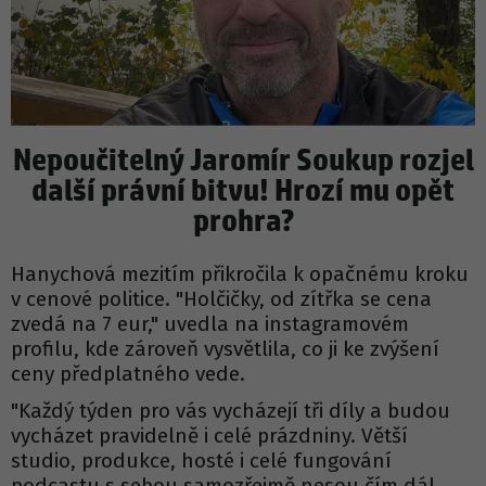
Nepoučitelný Jaromír Soukup rozjel
další právní bitvu! Hrozí mu opět
prohra?
Hanychová mezitím přikročila k opačnému kroku
v cenové politice. "Holčičky, od zítřka se cena
zvedá na 7 eur," uvedla na instagramovém
profilu, kde zároveň vysvětlila, co ji ke zvýšení
ceny předplatného vede.
"Každý týden pro vás vycházejí tři díly a budou
vycházet pravidelně i celé prázdniny. Větší
studio, produkce, hosté i celé fungování
podcastu s sebou samozřejmě nesou čím dál