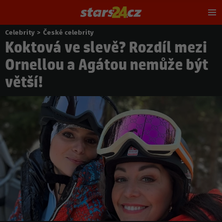
Hl
m
Celebrity
>
České celebrity
Nacházíte
Koktová ve slevě? Rozdíl mezi
se
zde:
Ornellou a Agátou nemůže být
větší!