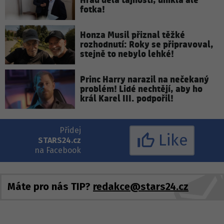
Hrad dělá tajnosti, unikla ale
fotka!
Honza Musil přiznal těžké
rozhodnutí: Roky se připravoval,
stejně to nebylo lehké!
Princ Harry narazil na nečekaný
problém! Lidé nechtějí, aby ho
král Karel III. podpořil!
Přidej
Like
STARS24.cz
na Facebook
Máte pro nás TIP?
redakce@stars24.cz