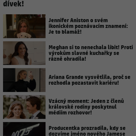
dívek!
Jennifer Aniston o svém
ikonickém poznávacím znamení:
Je to blamáž!
Meghan si to nenechala líbit! Proti
výrokům slavné kuchařky se
rázně ohradila!
Ariana Grande vysvětlila, proč se
rozhodla pozastavit kariéru!
Vzácný moment: Jeden z členů
královské rodiny poskytnul
médiím rozhovor!
Producentka prozradila, kdy se
dozvíme jméno nového Jamese