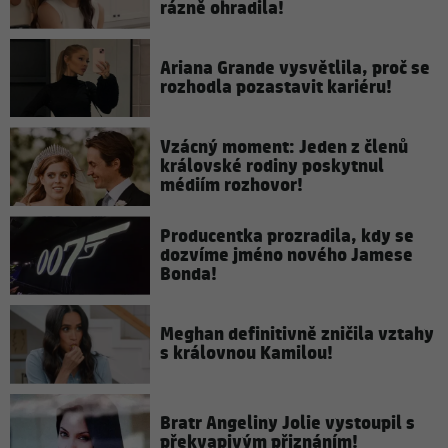
rázně ohradila!
Ariana Grande vysvětlila, proč se
rozhodla pozastavit kariéru!
Vzácný moment: Jeden z členů
královské rodiny poskytnul
médiím rozhovor!
Producentka prozradila, kdy se
dozvíme jméno nového Jamese
Bonda!
Meghan definitivně zničila vztahy
s královnou Kamilou!
Bratr Angeliny Jolie vystoupil s
překvapivým přiznáním!