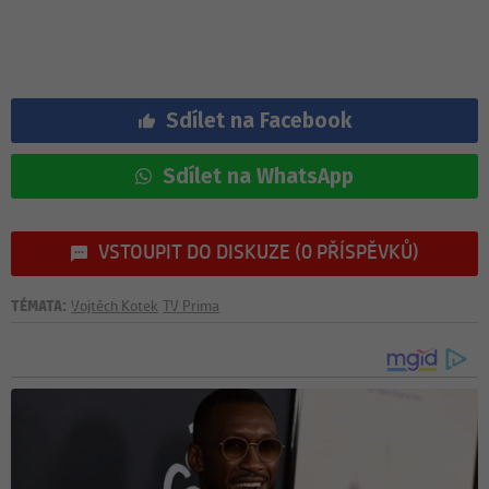
Sdílet na Facebook
Sdílet na WhatsApp
VSTOUPIT DO DISKUZE (0 PŘÍSPĚVKŮ)
TÉMATA:
Vojtěch Kotek
TV Prima