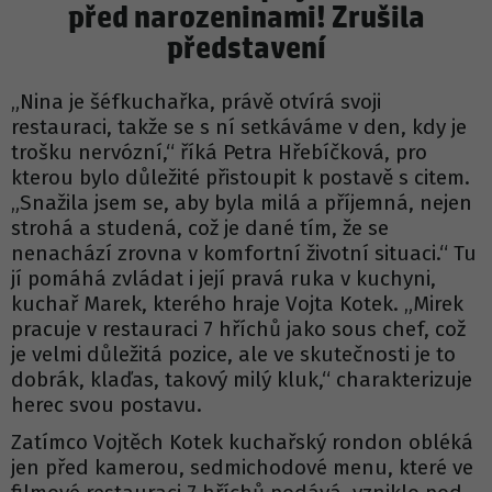
před narozeninami! Zrušila
představení
„Nina je šéfkuchařka, právě otvírá svoji
restauraci, takže se s ní setkáváme v den, kdy je
trošku nervózní,“ říká Petra Hřebíčková, pro
kterou bylo důležité přistoupit k postavě s citem.
„Snažila jsem se, aby byla milá a příjemná, nejen
strohá a studená, což je dané tím, že se
nenachází zrovna v komfortní životní situaci.“ Tu
jí pomáhá zvládat i její pravá ruka v kuchyni,
kuchař Marek, kterého hraje Vojta Kotek. „Mirek
pracuje v restauraci 7 hříchů jako sous chef, což
je velmi důležitá pozice, ale ve skutečnosti je to
dobrák, klaďas, takový milý kluk,“ charakterizuje
herec svou postavu.
Zatímco Vojtěch Kotek kuchařský rondon obléká
jen před kamerou, sedmichodové menu, které ve