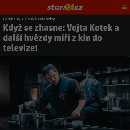
Hl
m
Celebrity
>
České celebrity
Nacházíte
Když se zhasne: Vojta Kotek a
se
zde:
další hvězdy míří z kin do
televize!