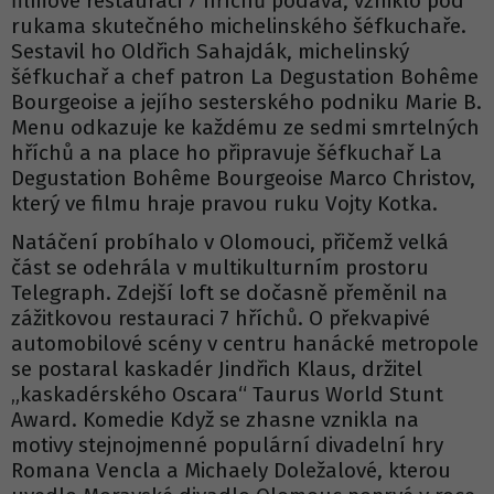
filmové restauraci 7 hříchů podává, vzniklo pod
rukama skutečného michelinského šéfkuchaře.
Sestavil ho Oldřich Sahajdák, michelinský
šéfkuchař a chef patron La Degustation Bohême
Bourgeoise a jejího sesterského podniku Marie B.
Menu odkazuje ke každému ze sedmi smrtelných
hříchů a na place ho připravuje šéfkuchař La
Degustation Bohême Bourgeoise Marco Christov,
který ve filmu hraje pravou ruku Vojty Kotka.
Natáčení probíhalo v Olomouci, přičemž velká
část se odehrála v multikulturním prostoru
Telegraph. Zdejší loft se dočasně přeměnil na
zážitkovou restauraci 7 hříchů. O překvapivé
automobilové scény v centru hanácké metropole
se postaral kaskadér Jindřich Klaus, držitel
„kaskadérského Oscara“ Taurus World Stunt
Award. Komedie Když se zhasne vznikla na
motivy stejnojmenné populární divadelní hry
Romana Vencla a Michaely Doležalové, kterou