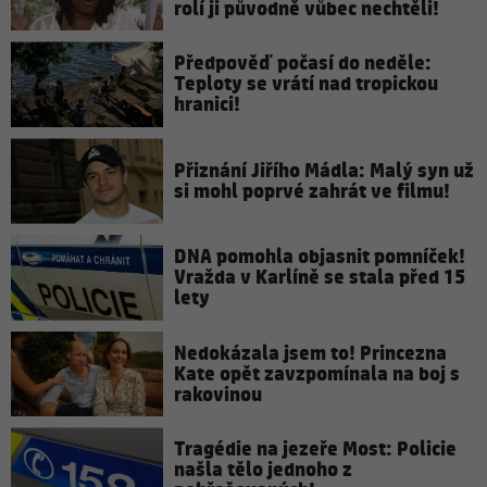
rolí ji původně vůbec nechtěli!
Předpověď počasí do neděle:
Teploty se vrátí nad tropickou
hranici!
Přiznání Jiřího Mádla: Malý syn už
si mohl poprvé zahrát ve filmu!
DNA pomohla objasnit pomníček!
Vražda v Karlíně se stala před 15
lety
Nedokázala jsem to! Princezna
Kate opět zavzpomínala na boj s
rakovinou
Tragédie na jezeře Most: Policie
našla tělo jednoho z