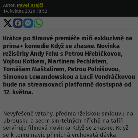
Autor:
Pavel Krejčí
14. května 2026 18:52
Sdílet
Sdílet
Sdílet
Sdílet
na
na
na
na
X
Facebooku
Messengeru
WhatsApp
Krátce po filmové premiéře míří exkluzivně na
prima+ komedie Když se zhasne. Novinka
režisérky Andy Fehu s Petrou Hřebíčkovou,
Vojtou Kotkem, Martinem Pechlátem,
Tomášem Maštalírem, Petrou Polnišovou,
Simonou Lewandowskou a Lucií Vondráčkovou
bude na streamovací platformě dostupná od
12. května.
Nevyřešené vztahy, předmanželskou smlouvu na
ubrousku a sedm smrtelných hříchů na talíři
servíruje filmová novinka Když se zhasne. Když
se k tomu navíc přimíchá vrchovatá dávka