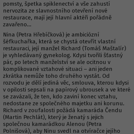
pomsty, špetka spiklenectví a vše zahustí
nervozita ze slavnostního otevření nové
restaurace, mají její hlavní aktéři pořádně
zavařeno…
Nina (Petra Hřebíčková) je ambiciózní
šéfkuchařka, která se chystá otevřít vlastní
restauraci, její manžel Richard (Tomáš Maštalír)
je vyhledávaný gynekolog. Kdysi tvořili šťastný
pár, po letech manželství se ale ocitnou v
komplikované vztahové situaci – ani jeden
zkrátka nemůže toho druhého vystát. Od
rozvodu je dělí jediná věc, smlouva, kterou kdysi
v opilosti sepsali na papírový ubrousek a ve které
se zavázali, že ten, kdo zaviní konec vztahu,
nedostane ze společného majetku ani korunu.
Richard v zoufalosti požádá kamaráda Čendu
(Martin Pechlát), který je ženatý s jejich
společnou kamarádkou Alenou (Petra
Polnišová), aby Ninu svedl na otvíračce jejího