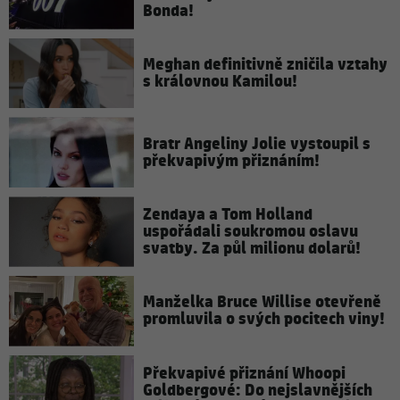
Bonda!
Meghan definitivně zničila vztahy
s královnou Kamilou!
Bratr Angeliny Jolie vystoupil s
překvapivým přiznáním!
Zendaya a Tom Holland
uspořádali soukromou oslavu
svatby. Za půl milionu dolarů!
Manželka Bruce Willise otevřeně
promluvila o svých pocitech viny!
Překvapivé přiznání Whoopi
Goldbergové: Do nejslavnějších