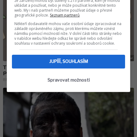
ze zařízení) mohou být sdíleny s 215 partnera, kteří je mohou
ukládat a používat, nebo je může používat konkrétně tento
web. My i naši partneři můžeme používat údaje o přesné
geografické poloze.
Seznam partnerů
Někteří dodavatelé mohou vaše osobní údaje zpracovávat na
základě oprávněného zájmu, proti kterému můžete vznést
námitku pomocí možností níže. V dolní části této stránky nebo
v nabídce webu hledejte odkaz ke správě nebo odvolání
souhlasu v nastavení ochrany soukromí a souborů cookie.
JUPÍÍÍ, SOUHLASÍM
Spravovat možnosti