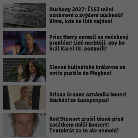
Důchody 2027: ČSSZ mění
oznámení o zvýšení důchodů?
Víme, kde ho lidé najdou!
Princ Harry narazil na nečekaný
problém! Lidé nechtějí, aby ho
král Karel III. podpořil!
Slavná kulinářská královna se
ostře pustila do Meghan!
Ariana Grande oznámila konec!
Odchází ze šoubyznysu!
Rod Stewart zrušil těsně před
začátkem další koncert!
Tentokrát za to ale nemohl!