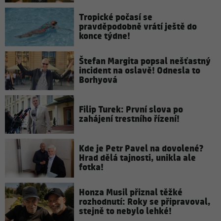
Tropické počasí se
pravděpodobně vrátí ještě do
konce týdne!
Štefan Margita popsal nešťastný
incident na oslavě! Odnesla to
Borhyová
Filip Turek: První slova po
zahájení trestního řízení!
Kde je Petr Pavel na dovolené?
Hrad dělá tajnosti, unikla ale
fotka!
Honza Musil přiznal těžké
rozhodnutí: Roky se připravoval,
stejně to nebylo lehké!