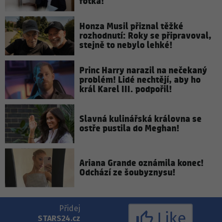
fotka!
Honza Musil přiznal těžké
rozhodnutí: Roky se připravoval,
stejně to nebylo lehké!
Princ Harry narazil na nečekaný
problém! Lidé nechtějí, aby ho
král Karel III. podpořil!
Slavná kulinářská královna se
ostře pustila do Meghan!
Ariana Grande oznámila konec!
Odchází ze šoubyznysu!
Přidej
Like
STARS24.cz