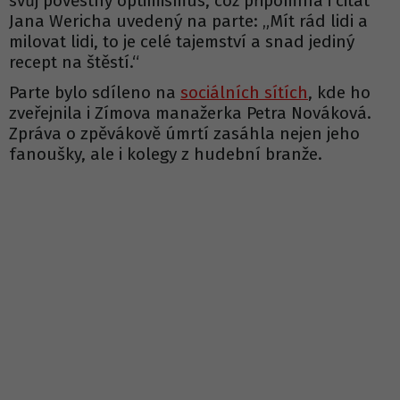
svůj pověstný optimismus, což připomíná i citát
Jana Wericha uvedený na parte: „Mít rád lidi a
milovat lidi, to je celé tajemství a snad jediný
recept na štěstí.“
Parte bylo sdíleno na
sociálních sítích
, kde ho
zveřejnila i Zímova manažerka Petra Nováková.
Zpráva o zpěvákově úmrtí zasáhla nejen jeho
fanoušky, ale i kolegy z hudební branže.