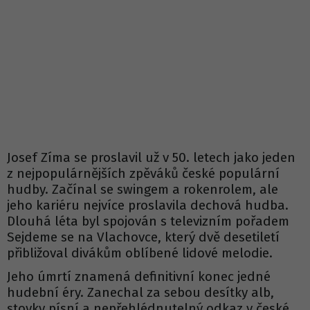
Josef Zíma se proslavil už v 50. letech jako jeden
z nejpopulárnějších zpěváků české populární
hudby. Začínal se swingem a rokenrolem, ale
jeho kariéru nejvíce proslavila dechová hudba.
Dlouhá léta byl spojován s televizním pořadem
Sejdeme se na Vlachovce, který dvě desetiletí
přibližoval divákům oblíbené lidové melodie.
Jeho úmrtí znamená definitivní konec jedné
hudební éry. Zanechal za sebou desítky alb,
stovky písní a nepřehlédnutelný odkaz v české