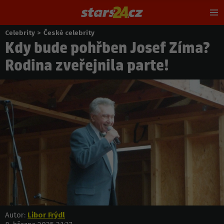
Hl
m
Celebrity
>
České celebrity
Nacházíte
Kdy bude pohřben Josef Zíma?
se
zde:
Rodina zveřejnila parte!
Autor:
Libor Frýdl