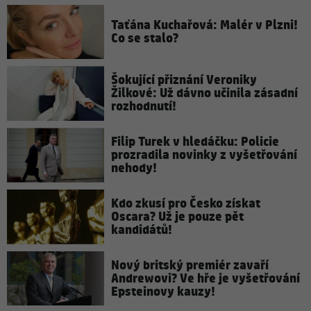
Taťána Kuchařová: Malér v Plzni!
Co se stalo?
Šokující přiznání Veroniky
Žilkové: Už dávno učinila zásadní
rozhodnutí!
Filip Turek v hledáčku: Policie
prozradila novinky z vyšetřování
nehody!
Kdo zkusí pro Česko získat
Oscara? Už je pouze pět
kandidátů!
Nový britský premiér zavaří
Andrewovi? Ve hře je vyšetřování
Epsteinovy kauzy!