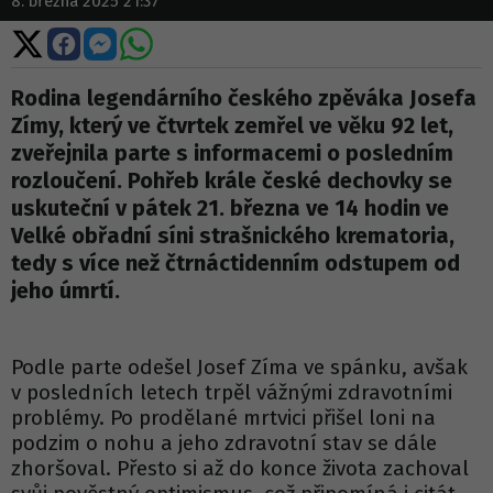
8. března 2025 21:37
Sdílet
Sdílet
Sdílet
Sdílet
na
na
na
na
X
Facebooku
Messengeru
WhatsApp
Rodina legendárního českého zpěváka Josefa
Zímy, který ve čtvrtek zemřel ve věku 92 let,
zveřejnila parte s informacemi o posledním
rozloučení. Pohřeb krále české dechovky se
uskuteční v pátek 21. března ve 14 hodin ve
Velké obřadní síni strašnického krematoria,
tedy s více než čtrnáctidenním odstupem od
jeho úmrtí.
Podle parte odešel Josef Zíma ve spánku, avšak
v posledních letech trpěl vážnými zdravotními
problémy. Po prodělané mrtvici přišel loni na
podzim o nohu a jeho zdravotní stav se dále
zhoršoval. Přesto si až do konce života zachoval