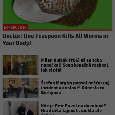
Doctor: One Teaspoon Kills All Worms in
Your Body!
Milan Knížák (†86) už se toho
nedočkal! Soud konečně rozhodl,
jak si přál
Štefan Margita popsal nešťastný
incident na oslavě! Odnesla to
Borhyová
Kde je Petr Pavel na dovolené?
Hrad dělá tajnosti, unikla ale