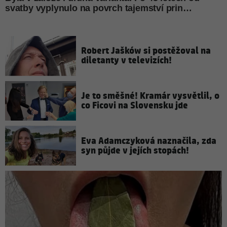
Robert Jašków si postěžoval na
diletanty v televizích!
Je to směšné! Kramár vysvětlil, o
co Ficovi na Slovensku jde
Eva Adamczyková naznačila, zda
syn půjde v jejích stopách!