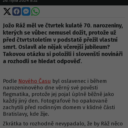
26. října 2024 8:32
Sdílet
Sdílet
Sdílet
Sdílet
na
na
na
na
X
Facebooku
Messengeru
WhatsApp
Jožo Ráž měl ve čtvrtek kulaté 70. narozeniny,
kterých se vůbec nemusel dožít, protože už
před čtvrtstoletím v podstatě přežil vlastní
smrt. Oslavil ale nějak včerejší jubileum?
Takovou otázku si položili i slovenští novináři
a rozhodli se hledat odpověď.
Podle
Nového Času
byl oslavenec i během
narozeninového dne věrný své pověsti
flegmatika, protože jej pojal úplně běžně jako
každý jiný den. Fotografové ho opakovaně
zachytili před rodinným domem v klidné části
Bratislavy, kde žije.
Zkrátka to rozhodně nevypadalo, že by Ráž něco