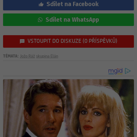
Sdílet na Facebook
Sdílet na WhatsApp
VSTOUPIT DO DISKUZE (0 PŘÍSPĚVKŮ)
TÉMATA:
Jožo Ráž
skupina Elán