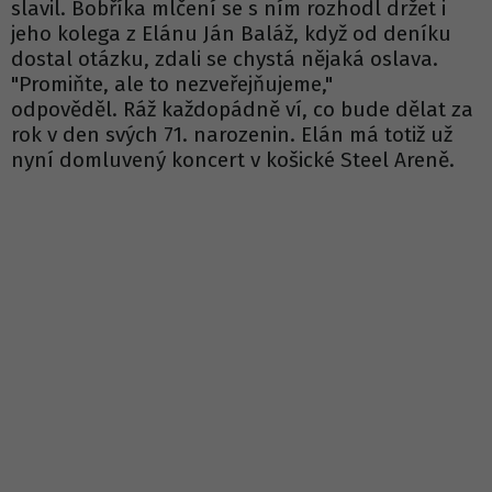
slavil. Bobříka mlčení se s ním rozhodl držet i
jeho kolega z Elánu Ján Baláž, když od deníku
dostal otázku, zdali se chystá nějaká oslava.
"Promiňte, ale to nezveřejňujeme,"
odpověděl. Ráž každopádně ví, co bude dělat za
rok v den svých 71. narozenin. Elán má totiž už
nyní domluvený koncert v košické Steel Areně.