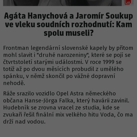
Agáta Hanychová a Jaromír Soukup
ve vleku soudních rozhodnutí: Kam
spolu museli?
Frontman legendární slovenské kapely by přitom
mohl slavit i "druhé narozeniny", které se pojí se
čtvrtstoletí starými událostmi. V roce 1999 se
totiž až po dvou měsících probudil z umělého
spánku, v němž skončil po vážné dopravní
nehodě.
Ráže srazilo vozidlo Opel Astra německého
občana Hanse-Jörga Falka, který havárii zavinil.
Hudebník se zrovna vracel ze studia, kde se
zvukaři řešil finální mix velkého hitu Voda, čo ma
drží nad vodou.