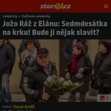
Hl
m
Celebrity
>
Světové celebrity
Nacházíte
Jožo Ráž z Elánu: Sedmdesátka
se
zde:
na krku! Bude ji nějak slavit?
3
Autor:
Pavel Krejčí