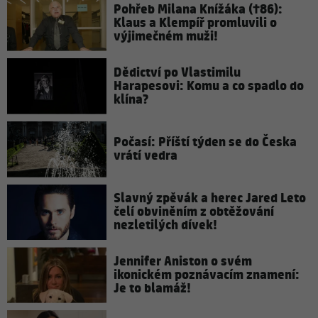
Pohřeb Milana Knížáka (†86):
Klaus a Klempíř promluvili o
výjimečném muži!
Dědictví po Vlastimilu
Harapesovi: Komu a co spadlo do
klína?
Počasí: Příští týden se do Česka
vrátí vedra
Slavný zpěvák a herec Jared Leto
čelí obviněním z obtěžování
nezletilých dívek!
Jennifer Aniston o svém
ikonickém poznávacím znamení:
Je to blamáž!