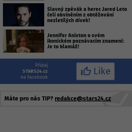
Slavný zpěvák a herec Jared Leto
čelí obviněním z obtěžování
nezletilých dívek!
Jennifer Aniston o svém
ikonickém poznávacím znamení:
Je to blamáž!
Přidej
Like
STARS24.cz
na Facebook
Máte pro nás TIP?
redakce@stars24.cz