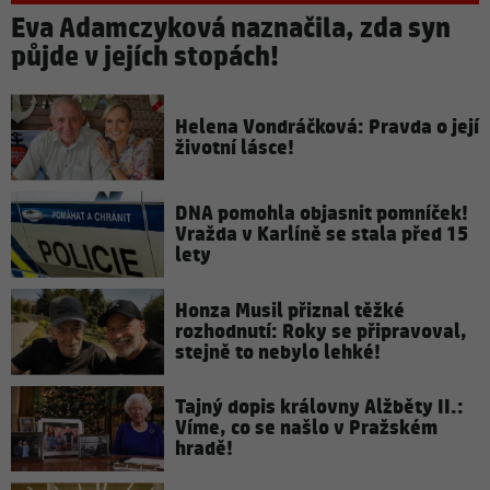
Eva Adamczyková naznačila, zda syn
půjde v jejích stopách!
Helena Vondráčková: Pravda o její
životní lásce!
DNA pomohla objasnit pomníček!
Vražda v Karlíně se stala před 15
lety
Honza Musil přiznal těžké
rozhodnutí: Roky se připravoval,
stejně to nebylo lehké!
Tajný dopis královny Alžběty II.:
Víme, co se našlo v Pražském
hradě!