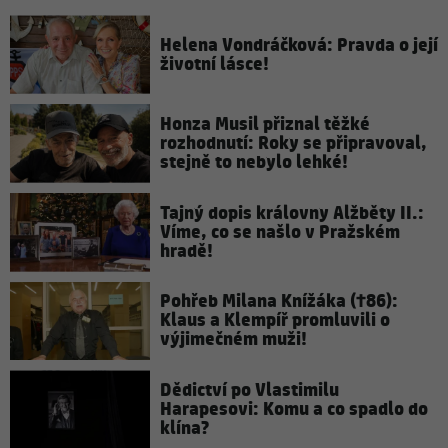
Helena Vondráčková: Pravda o její
životní lásce!
Honza Musil přiznal těžké
rozhodnutí: Roky se připravoval,
stejně to nebylo lehké!
Tajný dopis královny Alžběty II.:
Víme, co se našlo v Pražském
hradě!
Pohřeb Milana Knížáka (†86):
Klaus a Klempíř promluvili o
výjimečném muži!
Dědictví po Vlastimilu
Harapesovi: Komu a co spadlo do
klína?