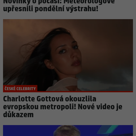
Novinky o počasí: Meteorologové
upřesnili pondělní výstrahu!
ČESKÉ CELEBRITY
Charlotte Gottová okouzlila
evropskou metropoli! Nové video je
důkazem