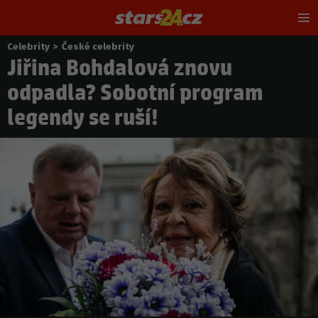
Hl
m
Celebrity
>
České celebrity
Nacházíte
Jiřina Bohdalová znovu
se
zde:
odpadla? Sobotní program
legendy se ruší!