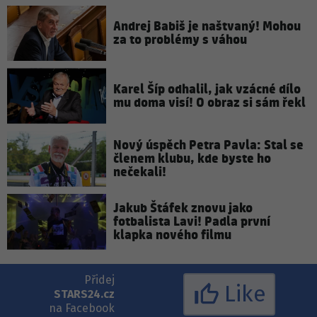
Andrej Babiš je naštvaný! Mohou
za to problémy s váhou
Karel Šíp odhalil, jak vzácné dílo
mu doma visí! O obraz si sám řekl
Nový úspěch Petra Pavla: Stal se
členem klubu, kde byste ho
nečekali!
Jakub Štáfek znovu jako
fotbalista Lavi! Padla první
klapka nového filmu
Přidej
Like
STARS24.cz
na Facebook