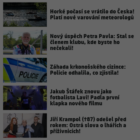
Horké počasí se vrátilo do Česka!
Platí nové varování meteorologů
Nový úspěch Petra Pavla: Stal se
členem klubu, kde byste ho
nečekali!
Záhada krkonošského cizince:
Policie odhalila, co zjistila!
Jakub Štáfek znovu jako
fotbalista Lavi! Padla první
klapka nového filmu
Jiří Krampol (†87) odešel před
rokem: Ostrá slova o lhářích a
příživnicích!