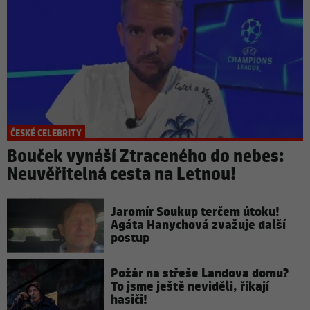
ČESKÉ CELEBRITY
Bouček vynáší Ztraceného do nebes:
Neuvěřitelná cesta na Letnou!
Jaromír Soukup terčem útoku!
Agáta Hanychová zvažuje další
postup
Požár na střeše Landova domu?
To jsme ještě neviděli, říkají
hasiči!