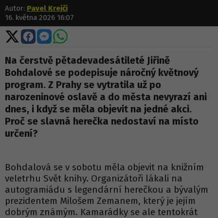
Autor:
Pavel Krejčí
16. května 2026 16:07
Sdílet
Sdílet
Sdílet
Sdílet
na
na
na
na
X
Facebooku
Messengeru
WhatsApp
Na čerstvě pětadevadesátileté Jiřině
Bohdalové se podepisuje náročný květnový
program. Z Prahy se vytratila už po
narozeninové oslavě a do města nevyrazí ani
dnes, i když se měla objevit na jedné akci.
Proč se slavná herečka nedostaví na místo
určení?
Bohdalová se v sobotu měla objevit na knižním
veletrhu Svět knihy. Organizátoři lákali na
autogramiádu s legendární herečkou a bývalým
prezidentem Milošem Zemanem, který je jejím
dobrým známým. Kamarádky se ale tentokrát