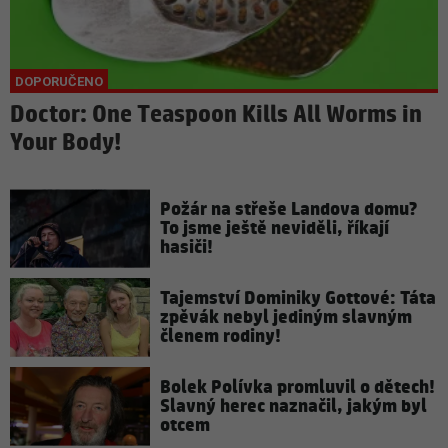
Doctor: One Teaspoon Kills All Worms in
Your Body!
Požár na střeše Landova domu?
To jsme ještě neviděli, říkají
hasiči!
Tajemství Dominiky Gottové: Táta
zpěvák nebyl jediným slavným
členem rodiny!
Bolek Polívka promluvil o dětech!
Slavný herec naznačil, jakým byl
otcem