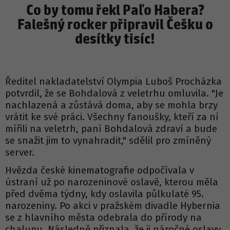
Co by tomu řekl Paľo Habera?
Falešný rocker připravil Češku o
desítky tisíc!
Ředitel nakladatelství Olympia Luboš Procházka
potvrdil, že se Bohdalová z veletrhu omluvila. "Je
nachlazená a zůstává doma, aby se mohla brzy
vrátit ke své práci. Všechny fanoušky, kteří za ní
mířili na veletrh, paní Bohdalová zdraví a bude
se snažit jim to vynahradit," sdělil pro zmíněný
server.
Hvězda české kinematografie odpočívala v
ústraní už po narozeninové oslavě, kterou měla
před dvěma týdny, kdy oslavila půlkulaté 95.
narozeniny. Po akci v pražském divadle Hybernia
se z hlavního města odebrala do přírody na
chalupu. Následně přiznala, že ji náročné oslavy