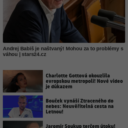
Charlotte Gottová okouzlila
evropskou metropoli! Nové video
je důkazem
Bouček vynáší Ztraceného do
nebes: Neuvěřitelná cesta na
Letnou!
Jaromír Soukup terčem útoku!