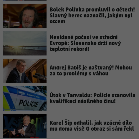
Bolek Polívka promluvil o dětech!
Slavný herec naznačil, jakým byl
otcem
Nevídané počasí ve střední
Evropě: Slovensko drží nový
teplotní rekord!
Andrej Babiš je naštvaný! Mohou
za to problémy s váhou
Útok v Tanvaldu: Policie stanovila
kvalifikaci násilného činu!
Karel Šíp odhalil, jak vzácné dílo
mu doma visí! O obraz si sám řekl