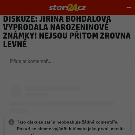
Hl
m
DISKUZE: JIŘINA BOHDALOVÁ
VYPRODALA NAROZENINOVÉ
ZNÁMKY! NEJSOU PŘITOM ZROVNA
LEVNÉ