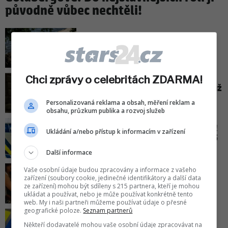
původně vůbec nechtěli!
Předpověď počasí do neděle:
Teploty se vrátí nad tropickou
hranici!
Chci zprávy o celebritách ZDARMA!
Přiznání Jiřího Mádla: Malý syn už
si mohl poprvé zahrát ve filmu!
Personalizovaná reklama a obsah, měření reklam a
obsahu, průzkum publika a rozvoj služeb
DNA pomohla objasnit pomníček!
Ukládání a/nebo přístup k informacím v zařízení
Vražda v Karlíně se stala před 15
lety
Další informace
Vaše osobní údaje budou zpracovány a informace z vašeho
Nedokázala jsem to! Princezna
zařízení (soubory cookie, jedinečné identifikátory a další data
Kate opět zavzpomínala na boj s
ze zařízení) mohou být sdíleny s 215 partnera, kteří je mohou
rakovinou
ukládat a používat, nebo je může používat konkrétně tento
web. My i naši partneři můžeme používat údaje o přesné
geografické poloze.
Seznam partnerů
Tragédie na jezeře Most: Policie
Někteří dodavatelé mohou vaše osobní údaje zpracovávat na