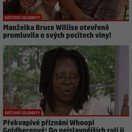
SVĚTOVÉ CELEBRITY
Manželka Bruce Willise otevřeně
promluvila o svých pocitech viny!
SVĚTOVÉ CELEBRITY
Překvapivé přiznání Whoopi
Goldbergové: Do nejslavnějších rolí ji