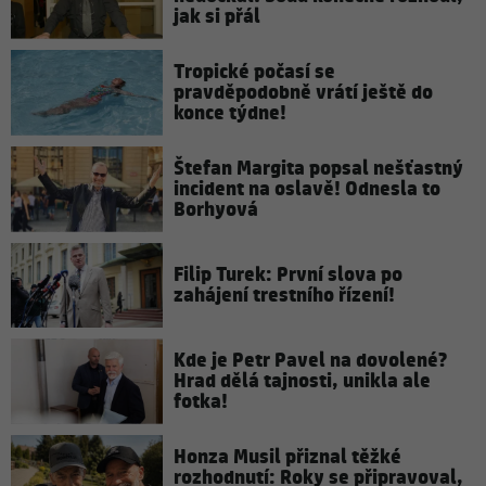
jak si přál
Tropické počasí se
pravděpodobně vrátí ještě do
konce týdne!
Štefan Margita popsal nešťastný
incident na oslavě! Odnesla to
Borhyová
Filip Turek: První slova po
zahájení trestního řízení!
Kde je Petr Pavel na dovolené?
Hrad dělá tajnosti, unikla ale
fotka!
Honza Musil přiznal těžké
rozhodnutí: Roky se připravoval,