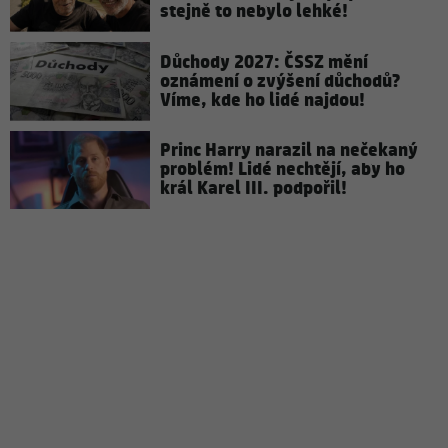
stejně to nebylo lehké!
Důchody 2027: ČSSZ mění
oznámení o zvýšení důchodů?
Víme, kde ho lidé najdou!
Princ Harry narazil na nečekaný
problém! Lidé nechtějí, aby ho
král Karel III. podpořil!