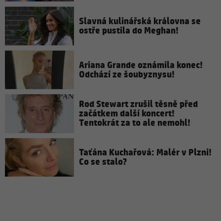
Slavná kulinářská královna se
ostře pustila do Meghan!
Ariana Grande oznámila konec!
Odchází ze šoubyznysu!
Rod Stewart zrušil těsně před
začátkem další koncert!
Tentokrát za to ale nemohl!
Taťána Kuchařová: Malér v Plzni!
Co se stalo?