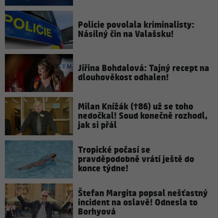
Policie povolala kriminalisty:
Násilný čin na Valašsku!
Jiřina Bohdalová: Tajný recept na
dlouhověkost odhalen!
Milan Knížák (†86) už se toho
nedočkal! Soud konečně rozhodl,
jak si přál
Tropické počasí se
pravděpodobně vrátí ještě do
konce týdne!
Štefan Margita popsal nešťastný
incident na oslavě! Odnesla to
Borhyová