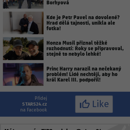
Borhyová
Kde je Petr Pavel na dovolené?
Hrad dělá tajnosti, unikla ale
fotka!
Honza Musil přiznal těžké
rozhodnutí: Roky se připravoval,
stejně to nebylo lehké!
Princ Harry narazil na nečekaný
problém! Lidé nechtějí, aby ho
král Karel III. podpořil!
Přidej
Like
STARS24.cz
na Facebook