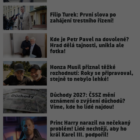
Filip Turek: První slova po
zahájení trestního řízení!
Kde je Petr Pavel na dovolené?
Hrad dělá tajnosti, unikla ale
fotka!
Honza Musil přiznal těžké
rozhodnutí: Roky se připravoval,
stejně to nebylo lehké!
Důchody 2027: ČSSZ mění
oznámení o zvýšení důchodů?
Víme, kde ho lidé najdou!
Princ Harry narazil na nečekaný
problém! Lidé nechtějí, aby ho
král Karel III. podpořil!