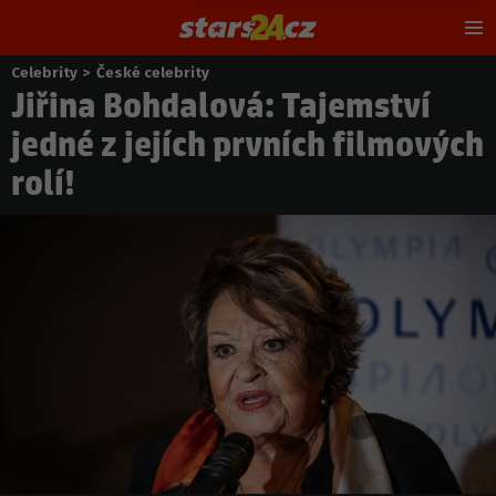
Hl
m
Celebrity
>
České celebrity
Nacházíte
Jiřina Bohdalová: Tajemství
se
zde:
jedné z jejích prvních filmových
rolí!