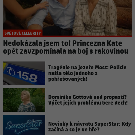
SVĚTOVÉ CELEBRITY
Nedokázala jsem to! Princezna Kate
opět zavzpomínala na boj s rakovinou
Tragédie na jezeře Most: Policie
našla tělo jednoho z
pohřešovaných!
Dominika Gottová nad propastí?
Výčet jejích problémů bere dech!
Novinky k návratu SuperStar: Kdy
začíná a co je ve hře?