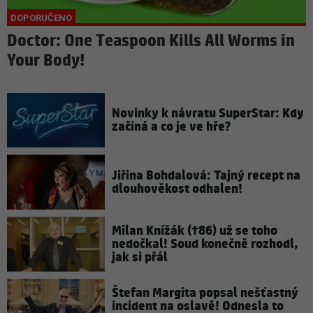
Doctor: One Teaspoon Kills All Worms in
Your Body!
Novinky k návratu SuperStar: Kdy
začíná a co je ve hře?
Jiřina Bohdalová: Tajný recept na
dlouhověkost odhalen!
Milan Knížák (†86) už se toho
nedočkal! Soud konečně rozhodl,
jak si přál
Štefan Margita popsal nešťastný
incident na oslavě! Odnesla to