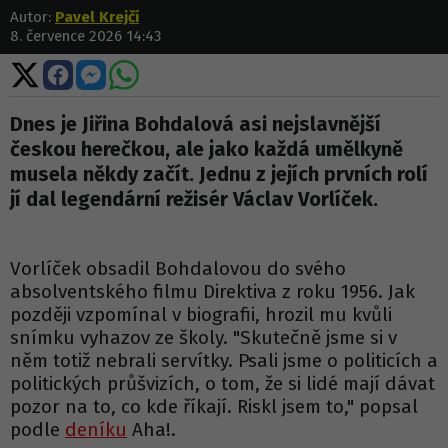
Autor:
Pavel Krejčí
8. července 2026 14:43
Sdílet
Sdílet
Sdílet
Sdílet
na
na
na
na
X
Facebooku
Messengeru
WhatsApp
Dnes je Jiřina Bohdalová asi nejslavnější
českou herečkou, ale jako každá umělkyně
musela někdy začít. Jednu z jejích prvních rolí
jí dal legendární režisér Václav Vorlíček.
Vorlíček obsadil Bohdalovou do svého
absolventského filmu Direktiva z roku 1956. Jak
později vzpomínal v biografii, hrozil mu kvůli
snímku vyhazov ze školy. "Skutečně jsme si v
něm totiž nebrali servítky. Psali jsme o politicích a
politických průšvizích, o tom, že si lidé mají dávat
pozor na to, co kde říkají. Riskl jsem to," popsal
podle
deníku
Aha!.