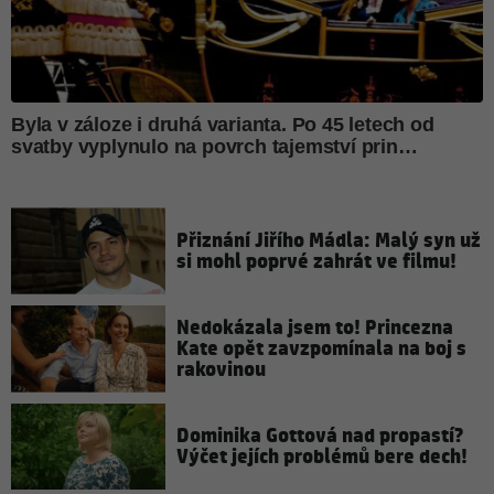
Přiznání Jiřího Mádla: Malý syn už
si mohl poprvé zahrát ve filmu!
Nedokázala jsem to! Princezna
Kate opět zavzpomínala na boj s
rakovinou
Dominika Gottová nad propastí?
Výčet jejích problémů bere dech!