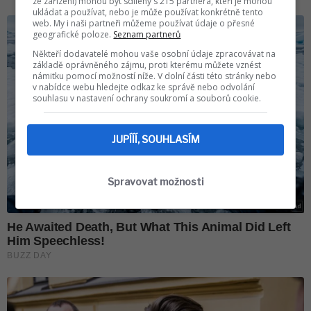
ze zařízení) mohou být sdíleny s 215 partnera, kteří je mohou
ukládat a používat, nebo je může používat konkrétně tento
web. My i naši partneři můžeme používat údaje o přesné
geografické poloze.
Seznam partnerů
Někteří dodavatelé mohou vaše osobní údaje zpracovávat na
základě oprávněného zájmu, proti kterému můžete vznést
námitku pomocí možností níže. V dolní části této stránky nebo
v nabídce webu hledejte odkaz ke správě nebo odvolání
souhlasu v nastavení ochrany soukromí a souborů cookie.
JUPÍÍÍ, SOUHLASÍM
Spravovat možnosti