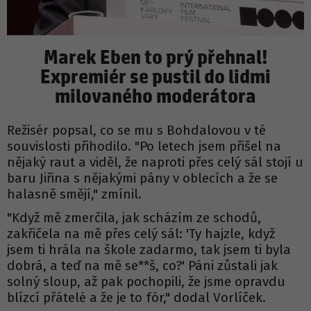
Marek Eben to prý přehnal!
Expremiér se pustil do lidmi
milovaného moderátora
Režisér popsal, co se mu s Bohdalovou v té
souvislosti přihodilo. "Po letech jsem přišel na
nějaký raut a viděl, že naproti přes celý sál stojí u
baru Jiřina s nějakými pány v oblecích a že se
halasně smějí," zmínil.
"Když mě zmerčila, jak scházím ze schodů,
zakřičela na mě přes celý sál: 'Ty hajzle, když
jsem ti hrála na škole zadarmo, tak jsem ti byla
dobrá, a teď na mě se**š, co?' Páni zůstali jak
solný sloup, až pak pochopili, že jsme opravdu
blízcí přátelé a že je to fór," dodal Vorlíček.