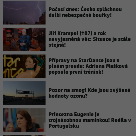
Počasí dnes: Česko spláchnou
další nebezpečné bouřky!
Jiří Krampol (†87) a rok
nevyjasněná věc: Situace je stále
stejná!
Přípravy na StarDance jsou v
plném proudu: Adriana Mašková
popsala první trénink!
Pozor na smog! Kde jsou zvýšené
hodnoty ozonu?
Princezna Eugenie je
trojnásobnou maminkou! Rodila v
Portugalsku