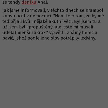
se tehdy
deníku
Aha!.
Jak jsme informovali, v těchto dnech se Krampol
znovu ocitl v nemocnici. "Není to o tom, že by mě
teď přijali kvůli nějaké akutní věci. Byl jsem tu a
už jsem byl i propuštěný, ale ještě mi museli
udělat menší zákrok," vysvětlil známý herec a
bavič, jehož podle jeho slov potrápily ledviny.