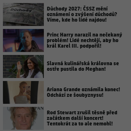
Důchody 2027: ČSSZ mění
oznámení o zvýšení důchodů?
Víme, kde ho lidé najdou!
Princ Harry narazil na nečekaný
problém! Lidé nechtějí, aby ho
král Karel III. podpořil!
Slavná kulinářská královna se
ostře pustila do Meghan!
Ariana Grande oznámila konec!
Odchází ze šoubyznysu!
Rod Stewart zrušil těsně před
začátkem další koncert!
Tentokrát za to ale nemohl!