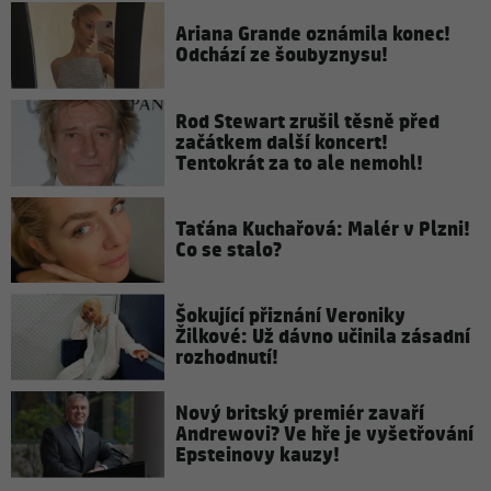
Ariana Grande oznámila konec!
Odchází ze šoubyznysu!
Rod Stewart zrušil těsně před
začátkem další koncert!
Tentokrát za to ale nemohl!
Taťána Kuchařová: Malér v Plzni!
Co se stalo?
Šokující přiznání Veroniky
Žilkové: Už dávno učinila zásadní
rozhodnutí!
Nový britský premiér zavaří
Andrewovi? Ve hře je vyšetřování
Epsteinovy kauzy!