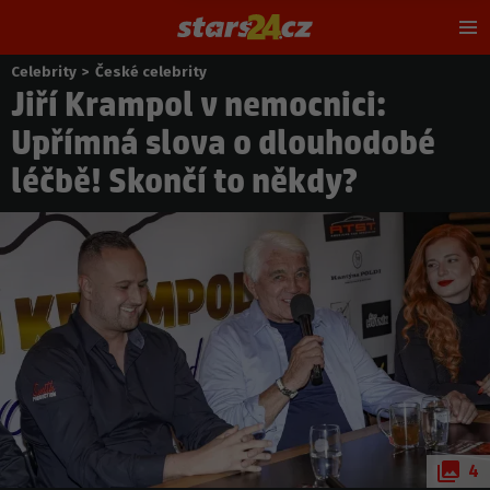
Hl
m
Celebrity
>
České celebrity
Nacházíte
Jiří Krampol v nemocnici:
se
zde:
Upřímná slova o dlouhodobé
léčbě! Skončí to někdy?
4