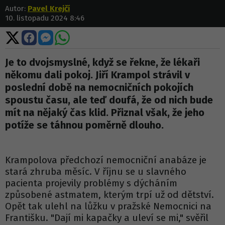
Autor:
Pavel Krejčí
10. listopadu 2024 8:46
Sdílet
Sdílet
Sdílet
Sdílet
na
na
na
na
X
Facebooku
Messengeru
WhatsApp
Je to dvojsmyslné, když se řekne, že lékaři
někomu dali pokoj. Jiří Krampol strávil v
poslední době na nemocničních pokojích
spoustu času, ale teď doufá, že od nich bude
mít na nějaký čas klid. Přiznal však, že jeho
potíže se táhnou poměrně dlouho.
Krampolova předchozí nemocniční anabáze je
stará zhruba měsíc. V říjnu se u slavného
pacienta projevily problémy s dýcháním
způsobené astmatem, kterým trpí už od dětství.
Opět tak ulehl na lůžku v pražské Nemocnici na
Františku. "Dají mi kapačky a uleví se mi," svěřil