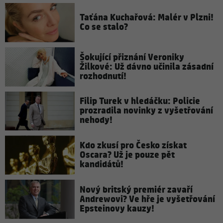
Taťána Kuchařová: Malér v Plzni!
Co se stalo?
Šokující přiznání Veroniky
Žilkové: Už dávno učinila zásadní
rozhodnutí!
Filip Turek v hledáčku: Policie
prozradila novinky z vyšetřování
nehody!
Kdo zkusí pro Česko získat
Oscara? Už je pouze pět
kandidátů!
Nový britský premiér zavaří
Andrewovi? Ve hře je vyšetřování
Epsteinovy kauzy!