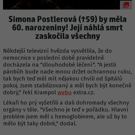
Simona Postlerová (†59) by měla
60. narozeniny! Její náhlá smrt
zaskočila všechny
Někdejší televizní hvězda vysvětlila, že do
nemocnice v poslední době pravidelně
docházela na "dlouhodobé léčení". "A jestli
pánbůh bude nade mnou držet ochrannou ruku,
tak bych teď měl mít nějakou chvíli od špitálů
pokoj. Jsem stabilizovaný a měl bych být konečně
dobrý," řekl Krampol
webu
extra.cz.
Lékaři ho prý vyšetřili a dali dohromady všechny
orgány v těle. "Všechno je teď v pořádku. Hlavní
problém jsem měl s hemoglobinem, ale už by to
mělo být taky dobré," dodal.