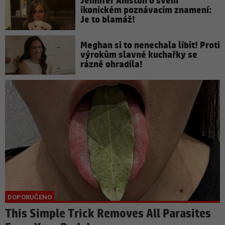
Jennifer Aniston o svém
ikonickém poznávacím znamení:
Je to blamáž!
Meghan si to nenechala líbit! Proti
výrokům slavné kuchařky se
rázně ohradila!
This Simple Trick Removes All Parasites