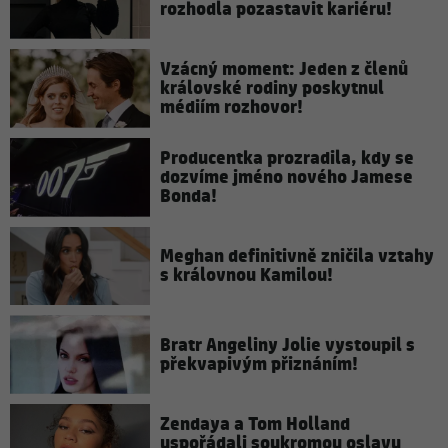
rozhodla pozastavit kariéru!
Vzácný moment: Jeden z členů
královské rodiny poskytnul
médiím rozhovor!
Producentka prozradila, kdy se
dozvíme jméno nového Jamese
Bonda!
Meghan definitivně zničila vztahy
s královnou Kamilou!
Bratr Angeliny Jolie vystoupil s
překvapivým přiznáním!
Zendaya a Tom Holland
uspořádali soukromou oslavu