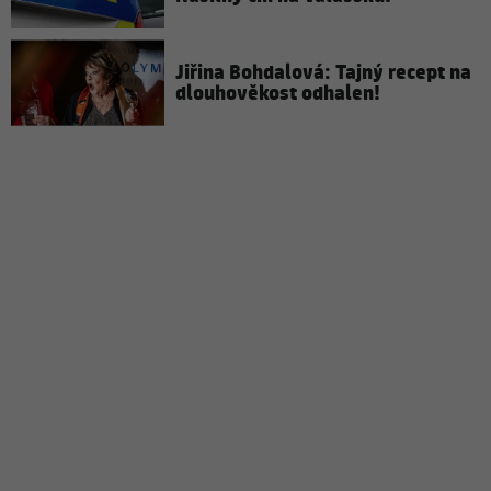
Jiřina Bohdalová: Tajný recept na
dlouhověkost odhalen!