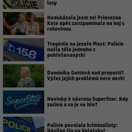
lety
Nedokázala jsem to! Princezna
Kate opět zavzpomínala na boj s
rakovinou
Tragédie na jezeře Most: Policie
našla tělo jednoho z
pohřešovaných!
Dominika Gottová nad propastí?
Výčet jejích problémů bere dech!
Novinky k návratu SuperStar: Kdy
začíná a co je ve hře?
Policie povolala kriminalisty:
Násilný čin na Valašsku!