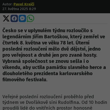
Autor:
Pavel Krejčí
27. května 2025 8:29
Sdílet
Sdílet
Sdílet
Sdílet
na
na
na
na
X
Facebooku
Messengeru
WhatsApp
Česko se v uplynulém týdnu rozloučilo s
legendárním Jiřím Bartoškou, který zemřel ve
čtvrtek 8. května ve věku 78 let. Úterní
poslední rozloučení mělo dvě dějství, jedno
pro veřejnost a druhé jen pro zvané hosty.
Vybraná společnost se znovu sešla i o
víkendu, aby uctila památku slavného herce a
dlouholetého prezidenta karlovarského
filmového festivalu.
Veřejné poslední rozloučení proběhlo před
týdnem ve Dvořákově síni Rudolfina. Od 10 hodin
proudili lidé do vnitřních prostor honosné