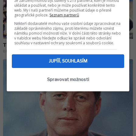
ze zařízení) mohou být sdíleny s 215 partnera, kteří je mohou
ukládat a používat, nebo je může používat konkrétně tento
web. My i naši partneři můžeme používat údaje o přesné
geografické poloze.
Seznam partnerů
Někteří dodavatelé mohou vaše osobní údaje zpracovávat na
základě oprávněného zájmu, proti kterému můžete vznést
námitku pomocí možností níže. V dolní části této stránky nebo
v nabídce webu hledejte odkaz ke správě nebo odvolání
souhlasu v nastavení ochrany soukromí a souborů cookie.
JUPÍÍÍ, SOUHLASÍM
Spravovat možnosti