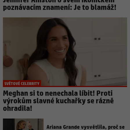
Jennifer Aniston o svém ikonickém
poznávacím znamení: Je to blamáž!
SVĚTOVÉ CELEBRITY
Meghan si to nenechala líbit! Proti
výrokům slavné kuchařky se rázně
ohradila!
Ariana Grande vysvětlila, proč se