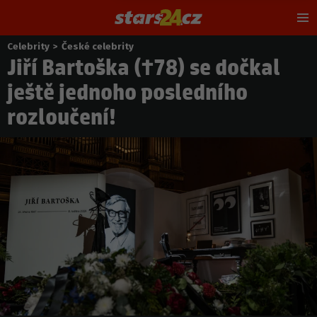
Hl
m
Celebrity
>
České celebrity
Nacházíte
Jiří Bartoška (†78) se dočkal
se
zde:
ještě jednoho posledního
rozloučení!