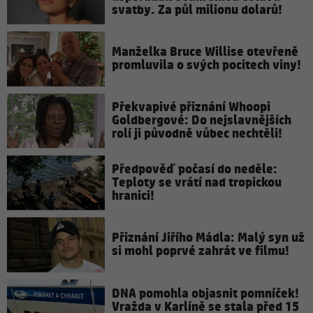
svatby. Za půl milionu dolarů!
Manželka Bruce Willise otevřeně
promluvila o svých pocitech viny!
Překvapivé přiznání Whoopi
Goldbergové: Do nejslavnějších
rolí ji původně vůbec nechtěli!
Předpověď počasí do neděle:
Teploty se vrátí nad tropickou
hranici!
Přiznání Jiřího Mádla: Malý syn už
si mohl poprvé zahrát ve filmu!
DNA pomohla objasnit pomníček!
Vražda v Karlíně se stala před 15