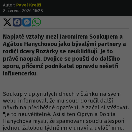
Autor:
Pavel Krejčí
8. června 2026 16:28
Sdílet
Sdílet
Sdílet
Sdílet
na
na
na
na
X
Facebooku
Messengeru
WhatsApp
Napjaté vztahy mezi Jaromírem Soukupem a
Agátou Hanychovou jako bývalými partnery a
rodiči dcery Rozárky se neuklidňují. Je to
právě naopak. Dvojice se pouští do dalšího
sporu, přičemž podnikatel opravdu nešetří
influencerku.
Soukup v uplynulých dnech v článku na svém
webu informoval, že mu soud doručil další
návrh na předběžné opatření. A začal si stěžovat.
"Je to neuvěřitelné. Asi si ten Ciprýn a Dopita
Hanychová myslí, že spamování soudu alespoň
jednou žalobou týdně mne unaví a uvláčí mne.