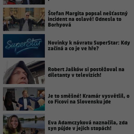
Štefan Margita popsal nešťastný
incident na oslavě! Odnesla to
Borhyová
Novinky k návratu SuperStar: Kdy
začíná a co je ve hře?
Robert Jašków si postěžoval na
diletanty v televizích!
Je to směšné! Kramár vysvětlil, o
co Ficovi na Slovensku jde
Eva Adamczyková naznačila, zda
syn půjde v jejích stopách!