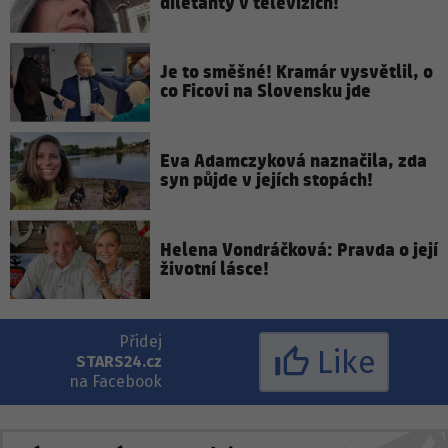
diletanty v televizích!
Je to směšné! Kramár vysvětlil, o
co Ficovi na Slovensku jde
Eva Adamczyková naznačila, zda
syn půjde v jejích stopách!
Helena Vondráčková: Pravda o její
životní lásce!
Přidej
Like
STARS24.cz
na Facebook