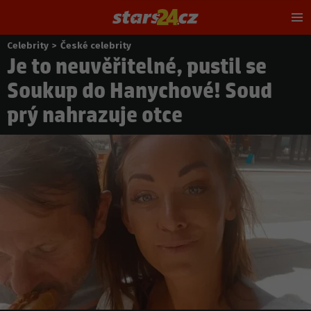
Hl
m
Celebrity
>
České celebrity
Nacházíte
Je to neuvěřitelné, pustil se
se
zde:
Soukup do Hanychové! Soud
prý nahrazuje otce