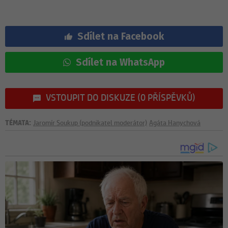
Sdílet na Facebook
Sdílet na WhatsApp
VSTOUPIT DO DISKUZE (0 PŘÍSPĚVKŮ)
TÉMATA:
Jaromír Soukup (podnikatel moderátor)
Agáta Hanychová