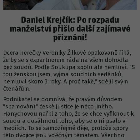
Daniel Krejčík: Po rozpadu
manželství přišlo další zajímavé
přiznání!
Dcera herečky Veroniky Žilkové opakovaně říká,
že by se s expartnerem ráda na všem dohodla
bez soudů. Podle Soukupa spolu ale nemluví. "S
tou ženskou jsem, vyjma soudních sedánků,
nemluvil skoro 3 roky. A proč také," sdělil svým
čtenářům.
Podnikatel se domnívá, že pravým důvodem
"spamování" české justice je něco jiného.
Hanychovou nařkl z toho, že se chce vyfiknout k
soudu a dosáhnout toho, aby se o ní psalo v
médiích. To se samozřejmě děje, protože spory
této dvojice jsou vděčným tématem. Všechno