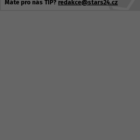
Máte pro nás TIP?
redakce@stars24.cz