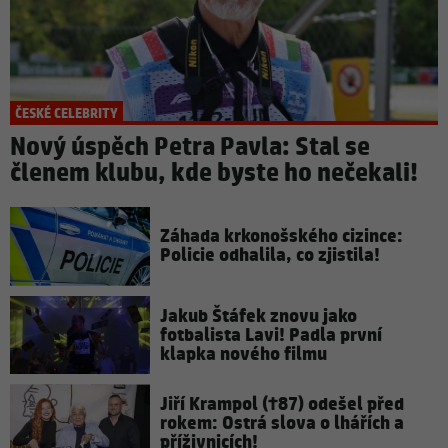
ČESKÉ CELEBRITY
Nový úspěch Petra Pavla: Stal se
členem klubu, kde byste ho nečekali!
Záhada krkonošského cizince:
Policie odhalila, co zjistila!
Jakub Štáfek znovu jako
fotbalista Lavi! Padla první
klapka nového filmu
Jiří Krampol (†87) odešel před
rokem: Ostrá slova o lhářích a
příživnicích!