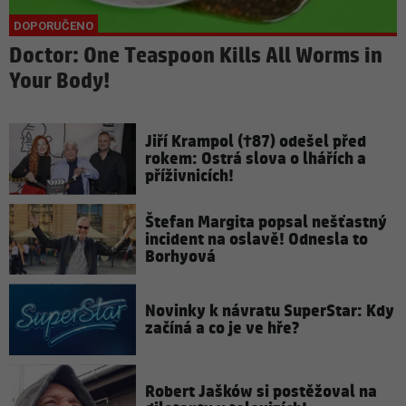
Doctor: One Teaspoon Kills All Worms in
Your Body!
Jiří Krampol (†87) odešel před
rokem: Ostrá slova o lhářích a
příživnicích!
Štefan Margita popsal nešťastný
incident na oslavě! Odnesla to
Borhyová
Novinky k návratu SuperStar: Kdy
začíná a co je ve hře?
Robert Jašków si postěžoval na