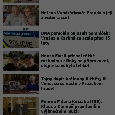
Helena Vondráčková: Pravda o její
životní lásce!
DNA pomohla objasnit pomníček!
Vražda v Karlíně se stala před 15
lety
Honza Musil přiznal těžké
rozhodnutí: Roky se připravoval,
stejně to nebylo lehké!
Tajný dopis královny Alžběty II.:
Víme, co se našlo v Pražském
hradě!
Pohřeb Milana Knížáka (†86):
Klaus a Klempíř promluvili o
výjimečném muži!