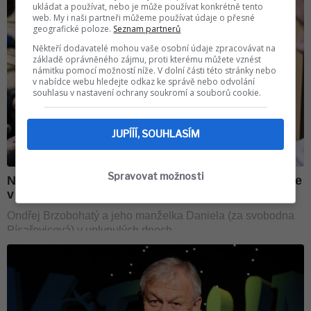
ukládat a používat, nebo je může používat konkrétně tento
web. My i naši partneři můžeme používat údaje o přesné
geografické poloze.
Seznam partnerů
Někteří dodavatelé mohou vaše osobní údaje zpracovávat na
základě oprávněného zájmu, proti kterému můžete vznést
námitku pomocí možností níže. V dolní části této stránky nebo
v nabídce webu hledejte odkaz ke správě nebo odvolání
souhlasu v nastavení ochrany soukromí a souborů cookie.
JUPÍÍÍ, SOUHLASÍM
Spravovat možnosti