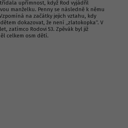
řídala upřímnost, když Rod vyjádřil
svou manželku. Penny se následně k němu
. Vzpomíná na začátky jejich vztahu, kdy
dětem dokazovat, že není „zlatokopka“. V
et, zatímco Rodovi 53. Zpěvák byl již
ěl celkem osm dětí.