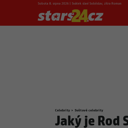
Sobota 8. srpna 2026 | Svátek slaví Soběslav, zítra Roman
Celebrity
>
Světové celebrity
Nacházíte
Jaký je Rod 
se
zde: