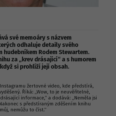
ává své memoáry s názvem
terých odhaluje detaily svého
ím hudebníkem Rodem Stewartem.
ihu za „krev drásající“ a s humorem
když si prohlíží její obsah.
Instagramu žertovné video, kde předstírá,
vyděšený. Říká: „Wow, to je neuvěřitelné,
drásající informace,“ a dodává: „Neměla jsi
“ Nakonec s předstíraným zděšením knihu
můj, nemůžu to číst.“