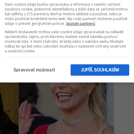
Vaše osobní údaje budou zpracovány a informace z vašeho zařízení
Sdílet na WhatsApp
(soubory cookie, jedinečné identifikátory a další data ze zařízení) mohou
být sdíleny s 215 partnera, kteří je mohou ukládat a používat, nebo je
může používat konkrétně tento web. My i naši partneři můžeme používat
IT DO DISKUZE (0 PŘÍSPĚVKŮ)
údaje o přesné geografické poloze.
Seznam partnerů
Někteří dodavatelé mohou vaše osobní údaje zpracovávat na základě
oprávněného zájmu, proti kterému můžete vznést námitku pomocí
možností níže. V dolní části této stránky nebo v nabídce webu hledejte
odkaz ke správě nebo odvolání souhlasu v nastavení ochrany soukromí
a souborů cookie.
Spravovat možnosti
JUPÍÍÍ, SOUHLASÍM