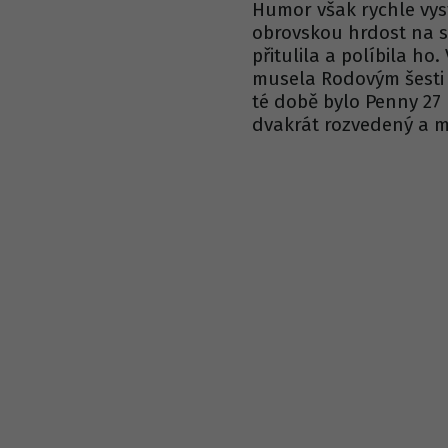
Humor však rychle vyst
obrovskou hrdost na 
přitulila a políbila ho
musela Rodovým šesti 
té době bylo Penny 27 l
dvakrát rozvedený a m