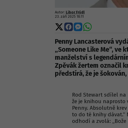
Autor:
Libor Frýdl
23. září 2025 18:11
Sdílet
Sdílet
Sdílet
Sdílet
na
na
na
na
X
Facebooku
Messengeru
WhatsApp
Penny Lancasterová vyd
„Someone Like Me“, ve k
manželství s legendárn
Zpěvák žertem označil kn
předstírá, že je šokován, 
Rod Stewart sdílel na 
že je knihou naprosto 
Penny. Absolutně krev 
to do té knihy dávat.
odhodí a zvolá: „Bože 