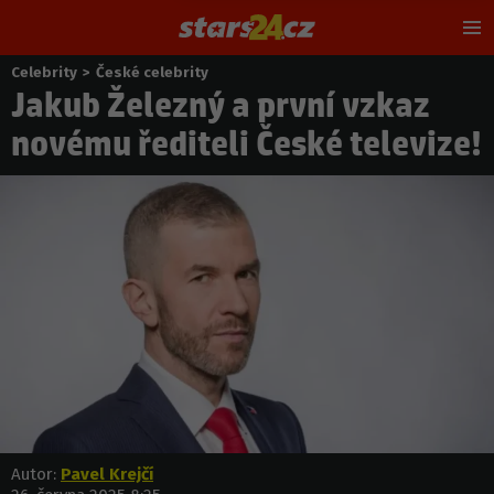
Hl
m
Celebrity
>
České celebrity
Nacházíte
Jakub Železný a první vzkaz
se
zde:
novému řediteli České televize!
Autor:
Pavel Krejčí