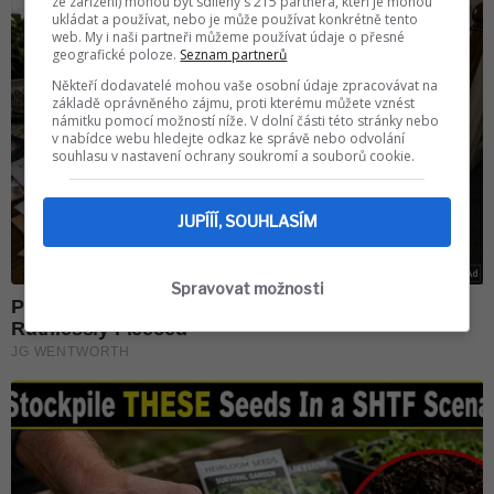
ze zařízení) mohou být sdíleny s 215 partnera, kteří je mohou
ukládat a používat, nebo je může používat konkrétně tento
web. My i naši partneři můžeme používat údaje o přesné
geografické poloze.
Seznam partnerů
Někteří dodavatelé mohou vaše osobní údaje zpracovávat na
základě oprávněného zájmu, proti kterému můžete vznést
námitku pomocí možností níže. V dolní části této stránky nebo
v nabídce webu hledejte odkaz ke správě nebo odvolání
souhlasu v nastavení ochrany soukromí a souborů cookie.
JUPÍÍÍ, SOUHLASÍM
Spravovat možnosti