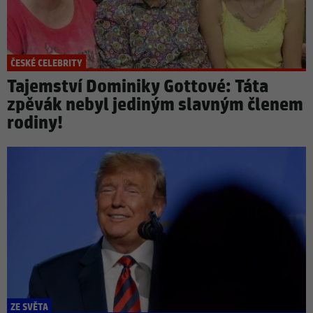
ČESKÉ CELEBRITY
Tajemství Dominiky Gottové: Táta
zpěvák nebyl jediným slavným členem
rodiny!
ZE SVĚTA