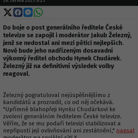
26. června 2025 8:25
Sdílet
Sdílet
Sdílet
Sdílet
na
na
na
na
X
Facebooku
Messengeru
WhatsApp
Do boje o post generálního ředitele České
televize se zapojil i moderátor Jakub Železný,
jenž se nedostal ani mezi pětici nejlepších.
Nově bude jeho nadřízeným dosavadní
výkonný ředitel obchodu Hynek Chudárek.
Železný již na definitivní výsledek volby
reagoval.
Železný pogratuloval nejúspěšnějšímu z
kandidátů a prozradil, co od něj očekává.
"Upřímně blahopřeji Hynku Chudárkovi ke
zvolení generálním ředitelem České televize.
Věřím, že se mu podaří televizi stabilizovat a
nepřipustí její ovlivňování ani zestátnění,"
napsal
moderátor na sociální síti X.