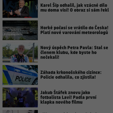
Karel Šíp odhalil, jak vzácné dílo
mu doma visí! O obraz si sám řekl
Horké počasí se vrátilo do Česka!
Platí nové varování meteorologů
Nový úspěch Petra Pavla: Stal se
členem klubu, kde byste ho
nečekali!
Záhada krkonošského cizince:
Policie odhalila, co zjistila!
Jakub Štáfek znovu jako
fotbalista Lavi! Padla první
klapka nového filmu