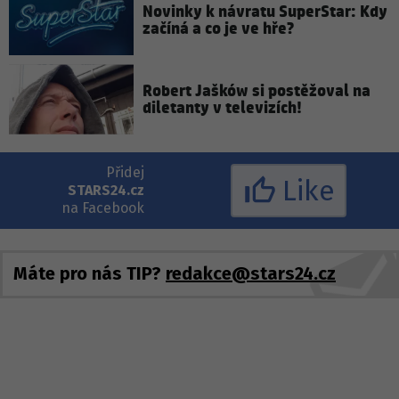
Novinky k návratu SuperStar: Kdy
začíná a co je ve hře?
Robert Jašków si postěžoval na
diletanty v televizích!
Přidej
Like
STARS24.cz
na Facebook
Máte pro nás TIP?
redakce@stars24.cz