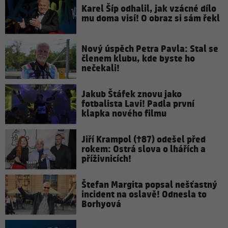
Karel Šíp odhalil, jak vzácné dílo
mu doma visí! O obraz si sám řekl
Nový úspěch Petra Pavla: Stal se
členem klubu, kde byste ho
nečekali!
Jakub Štáfek znovu jako
fotbalista Lavi! Padla první
klapka nového filmu
Jiří Krampol (†87) odešel před
rokem: Ostrá slova o lhářích a
příživnicích!
Štefan Margita popsal nešťastný
incident na oslavě! Odnesla to
Borhyová