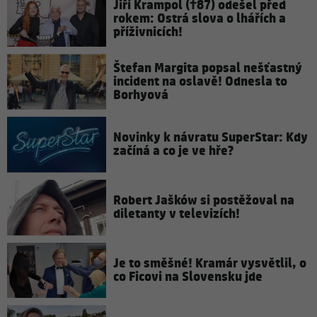
Jiří Krampol (†87) odešel před
rokem: Ostrá slova o lhářích a
příživnicích!
Štefan Margita popsal nešťastný
incident na oslavě! Odnesla to
Borhyová
Novinky k návratu SuperStar: Kdy
začíná a co je ve hře?
Robert Jašków si postěžoval na
diletanty v televizích!
Je to směšné! Kramár vysvětlil, o
co Ficovi na Slovensku jde